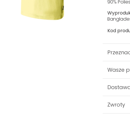
90% Polies
Wyprodu
Banglade
Kod produ
Przezna
Wasze p
Dostaw
Zwroty