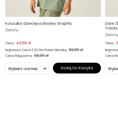
Koszulka dziecięca Bosley Graphic
Dare 2
Track
Zielony
Zielon
44,99 zł
3
Teraz
Teraz
69,99 zł
Najniższa Cena Z 30 Dni Przed Obniżką
Najniżs
69,99 zł
Cena Regularna
Cena R
Dodaj Do Koszyka