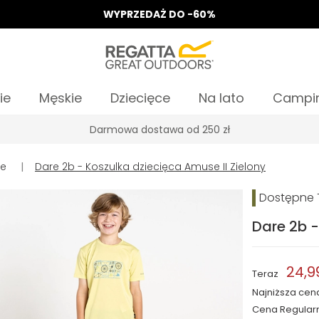
WYPRZEDAŻ DO -60%
ie
Męskie
Dziecięce
Na lato
Campi
Odbierz 15%, za zapis do News
le
|
Dare 2b - Koszulka dziecięca Amuse II Zielony
Dostępne T
Dare 2b -
24,9
Teraz
Najniższa cen
Cena Regular