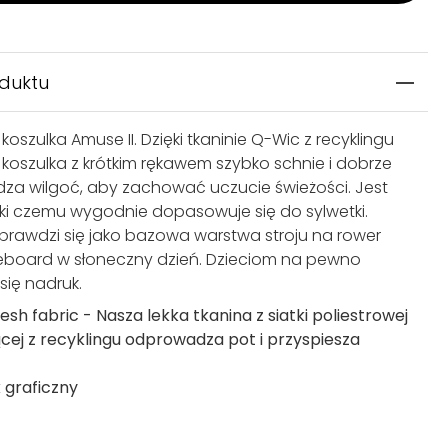
oduktu
koszulka Amuse II. Dzięki tkaninie Q-Wic z recyklingu
 koszulka z krótkim rękawem szybko schnie i dobrze
a wilgoć, aby zachować uczucie świeżości. Jest
ięki czemu wygodnie dopasowuje się do sylwetki.
sprawdzi się jako bazowa warstwa stroju na rower
eboard w słoneczny dzień. Dzieciom na pewno
ię nadruk.
esh fabric - Nasza lekka tkanina z siatki poliestrowej
ej z recyklingu odprowadza pot i przyspiesza
 graficzny