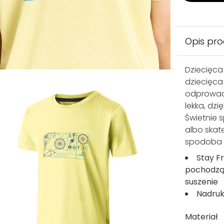
Opis pr
Dziecięca 
dziecięca
odprowadz
lekka, dz
Świetnie 
albo skat
spodoba s
Stay Fr
pochodząc
suszenie
Nadruk
Materiał