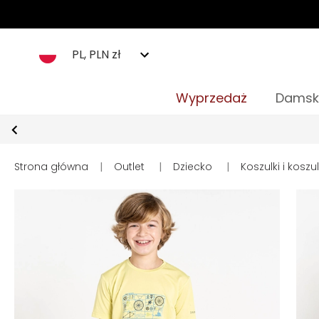
PL, PLN zł
Wyprzedaż
Damsk
Strona główna
|
Outlet
|
Dziecko
|
Koszulki i koszu