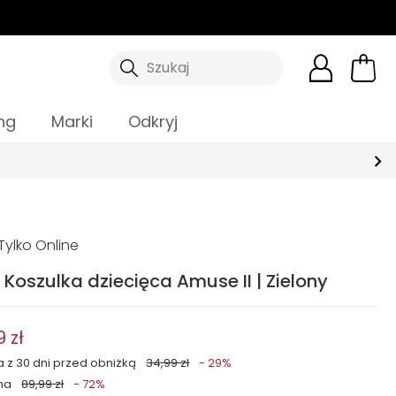
Szukaj
ng
Marki
Odkryj
lettera*
ylko Online
 Koszulka dziecięca Amuse II | Zielony
9 zł
a z 30 dni przed obniżką
34,99 zł
- 29%
na
89,99 zł
- 72%