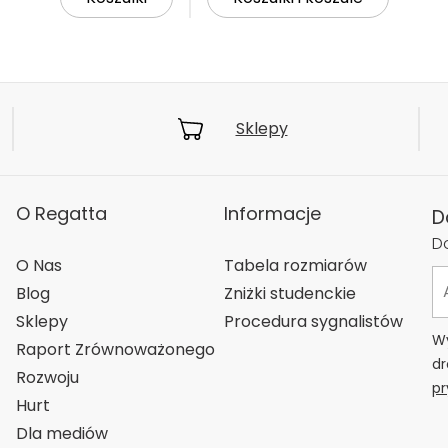
Sklepy
O Regatta
Informacje
D
Do
O Nas
Tabela rozmiarów
Blog
Zniżki studenckie
Sklepy
Procedura sygnalistów
Wy
Raport Zrównoważonego
dr
Rozwoju
pr
Hurt
Dla mediów