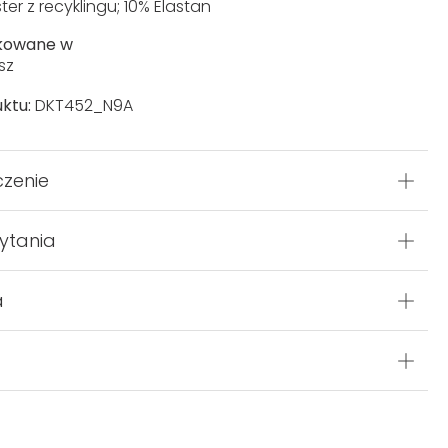
ter z recyklingu; 10% Elastan
kowane w
sz
ktu:
DKT452_N9A
czenie
ytania
a