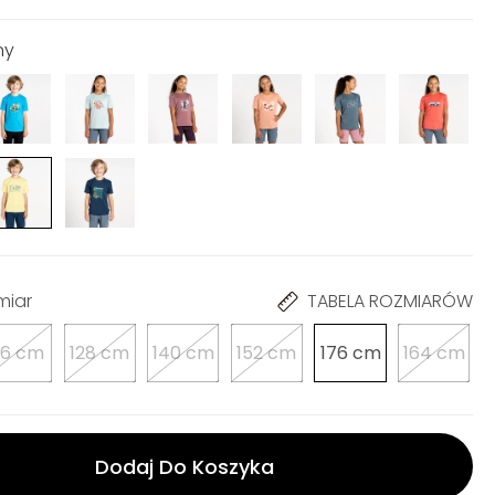
ny
miar
TABELA ROZMIARÓW
16 cm
128 cm
140 cm
152 cm
176 cm
164 cm
Dodaj Do Koszyka