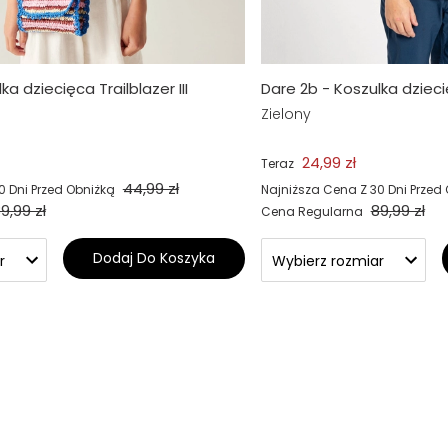
a dziecięca Trailblazer III
Dare 2b - Koszulka dziec
Zielony
24,99 zł
Teraz
44,99 zł
0 Dni Przed Obniżką
Najniższa Cena Z 30 Dni Przed
9,99 zł
89,99 zł
Cena Regularna
Dodaj Do Koszyka