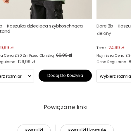
b - Koszulka dziecięca szybkoschnąca
Dare 2b - Koszulk
stand
Zielony
y
9,99 zł
24,99 zł
Teraz
69,99 zł
za Cena Z 30 Dni Przed Obniżką
Najniższa Cena Z 3
129,99 zł
8
egularna
Cena Regularna
Dodaj Do Koszyka
Powiązane linki
Koszulki
Koszulki i koszule