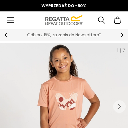
WYPRZEDAŻ DO -60%
Odbierz 15%, za zapis do Newslettera*
1
|
7
keyboard_arrow_right