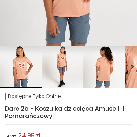
chevron_right
Dostępne Tylko Online
Dare 2b - Koszulka dziecięca Amuse II |
Pomarańczowy
24,99 zł
Teraz