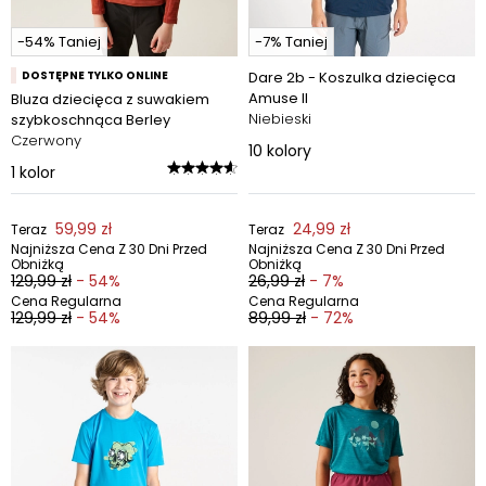
-54% Taniej
-7% Taniej
DOSTĘPNE TYLKO ONLINE
Dare 2b - Koszulka dziecięca
Amuse II
Bluza dziecięca z suwakiem
Niebieski
szybkoschnąca Berley
Czerwony
10
kolory
1
kolor
59,99 zł
24,99 zł
Teraz
Teraz
Najniższa Cena Z 30 Dni Przed
Najniższa Cena Z 30 Dni Przed
Obniżką
Obniżką
129,99 zł
- 54%
26,99 zł
- 7%
Cena Regularna
Cena Regularna
129,99 zł
- 54%
89,99 zł
- 72%