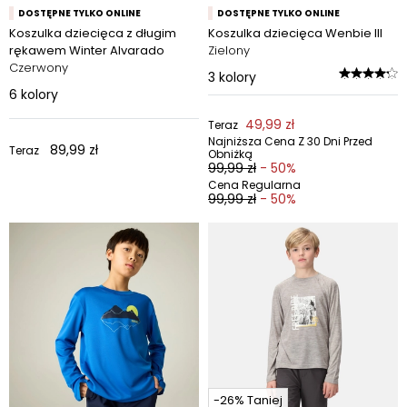
DOSTĘPNE TYLKO ONLINE
DOSTĘPNE TYLKO ONLINE
Koszulka dziecięca z długim
Koszulka dziecięca Wenbie III
rękawem Winter Alvarado
Zielony
Czerwony
3
kolory
6
kolory
49,99 zł
Teraz
Najniższa Cena Z 30 Dni Przed
89,99 zł
Teraz
Obniżką
99,99 zł
- 50%
Cena Regularna
99,99 zł
- 50%
-26% Taniej