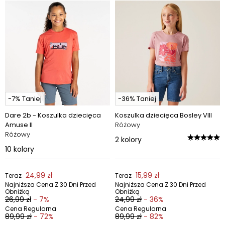
-7% Taniej
-36% Taniej
Dare 2b - Koszulka dziecięca
Koszulka dziecięca Bosley VIII
Amuse II
Różowy
Różowy
2
kolory
10
kolory
24,99 zł
15,99 zł
Teraz
Teraz
Najniższa Cena Z 30 Dni Przed
Najniższa Cena Z 30 Dni Przed
Obniżką
Obniżką
26,99 zł
- 7%
24,99 zł
- 36%
Cena Regularna
Cena Regularna
89,99 zł
- 72%
89,99 zł
- 82%