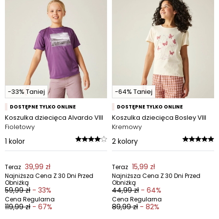
-33% Taniej
-64% Taniej
DOSTĘPNE TYLKO ONLINE
DOSTĘPNE TYLKO ONLINE
Koszulka dziecięca Alvardo VIII
Koszulka dziecięca Bosley VIII
Fioletowy
Kremowy
1
kolor
2
kolory
39,99 zł
15,99 zł
Teraz
Teraz
Najniższa Cena Z 30 Dni Przed
Najniższa Cena Z 30 Dni Przed
Obniżką
Obniżką
59,99 zł
- 33%
44,99 zł
- 64%
Cena Regularna
Cena Regularna
119,99 zł
- 67%
89,99 zł
- 82%