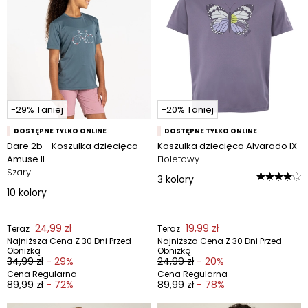
-29% Taniej
-20% Taniej
DOSTĘPNE TYLKO ONLINE
DOSTĘPNE TYLKO ONLINE
Dare 2b - Koszulka dziecięca
Koszulka dziecięca Alvarado IX
Amuse II
Fioletowy
Szary
3
kolory
10
kolory
24,99 zł
19,99 zł
Teraz
Teraz
Najniższa Cena Z 30 Dni Przed
Najniższa Cena Z 30 Dni Przed
Obniżką
Obniżką
34,99 zł
- 29%
24,99 zł
- 20%
Cena Regularna
Cena Regularna
89,99 zł
- 72%
89,99 zł
- 78%