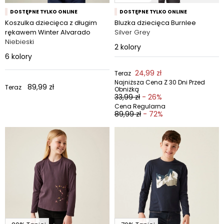
DOSTĘPNE TYLKO ONLINE
DOSTĘPNE TYLKO ONLINE
Koszulka dziecięca z długim
Bluzka dziecięca Burnlee
rękawem Winter Alvarado
Silver Grey
Niebieski
2
kolory
6
kolory
24,99 zł
Teraz
Najniższa Cena Z 30 Dni Przed
89,99 zł
Teraz
Obniżką
33,99 zł
- 26%
Cena Regularna
89,99 zł
- 72%