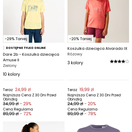
-29% Taniej
-20% Taniej
DOSTĘPNE TYLKO ONLINE
Koszulka dziecięca Alvarado IX
Różowy
Dare 2b - Koszulka dziecięca
Amuse II
3
kolory
Zielony
10
kolory
24,99 zł
19,99 zł
Teraz
Teraz
Najniższa Cena Z 30 Dni Przed
Najniższa Cena Z 30 Dni Przed
Obniżką
Obniżką
34,99 zł
- 29%
24,99 zł
- 20%
Cena Regularna
Cena Regularna
89,99 zł
- 72%
89,99 zł
- 78%