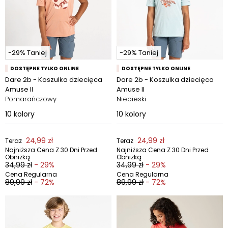
-29% Taniej
-29% Taniej
DOSTĘPNE TYLKO ONLINE
DOSTĘPNE TYLKO ONLINE
Dare 2b - Koszulka dziecięca
Dare 2b - Koszulka dziecięca
Amuse II
Amuse II
Pomarańczowy
Niebieski
10
kolory
10
kolory
24,99 zł
24,99 zł
Teraz
Teraz
Najniższa Cena Z 30 Dni Przed
Najniższa Cena Z 30 Dni Przed
Obniżką
Obniżką
34,99 zł
- 29%
34,99 zł
- 29%
Cena Regularna
Cena Regularna
89,99 zł
- 72%
89,99 zł
- 72%