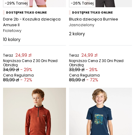
-29% Taniej
-26% Taniej
DOSTĘPNE TYLKO ONLINE
DOSTĘPNE TYLKO ONLINE
Dare 2b - Koszulka dziecięca
Bluzka dziecięca Burnlee
Amuse II
Jasnozielony
Fioletowy
2
kolory
10
kolory
24,99 zł
24,99 zł
Teraz
Teraz
Najniższa Cena Z 30 Dni Przed
Najniższa Cena Z 30 Dni Przed
Obniżką
Obniżką
34,99 zł
- 29%
33,99 zł
- 26%
Cena Regularna
Cena Regularna
89,99 zł
- 72%
89,99 zł
- 72%