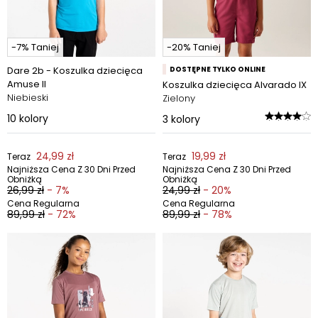
-7% Taniej
-20% Taniej
Dare 2b - Koszulka dziecięca
DOSTĘPNE TYLKO ONLINE
Amuse II
Koszulka dziecięca Alvarado IX
Niebieski
Zielony
10
kolory
3
kolory
24,99 zł
19,99 zł
Teraz
Teraz
Najniższa Cena Z 30 Dni Przed
Najniższa Cena Z 30 Dni Przed
Obniżką
Obniżką
26,99 zł
- 7%
24,99 zł
- 20%
Cena Regularna
Cena Regularna
89,99 zł
- 72%
89,99 zł
- 78%