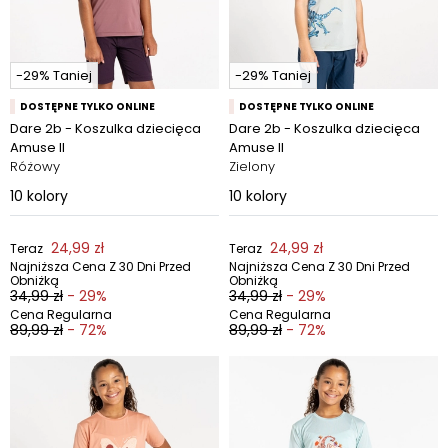
-29% Taniej
-29% Taniej
DOSTĘPNE TYLKO ONLINE
DOSTĘPNE TYLKO ONLINE
Dare 2b - Koszulka dziecięca
Dare 2b - Koszulka dziecięca
Amuse II
Amuse II
Różowy
Zielony
10
kolory
10
kolory
24,99 zł
24,99 zł
Teraz
Teraz
Najniższa Cena Z 30 Dni Przed
Najniższa Cena Z 30 Dni Przed
Obniżką
Obniżką
34,99 zł
- 29%
34,99 zł
- 29%
Cena Regularna
Cena Regularna
89,99 zł
- 72%
89,99 zł
- 72%