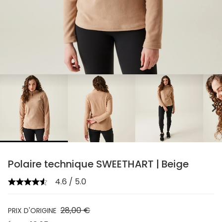
chevron_right
Polaire technique SWEETHART | Beige
4.6 / 5.0
28,00 €
PRIX D'ORIGINE