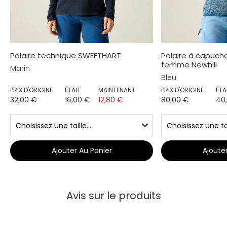
Polaire technique SWEETHART
Polaire à capuch
femme Newhill
Marin
Bleu
PRIX D'ORIGINE
ÉTAIT
MAINTENANT
PRIX D'ORIGINE
ÉTA
32,00 €
16,00 €
12,80 €
80,00 €
40
Ajouter Au Panier
Ajoute
Avis sur le produits