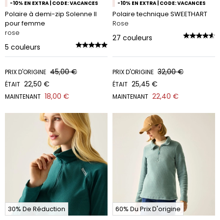
-10% EN EXTRA | CODE: VACANCES
-10% EN EXTRA | CODE: VACANCES
Polaire à demi-zip Solenne II
Polaire technique SWEETHART
pour femme
Rose
rose
27
couleurs
5
couleurs
45,00 €
32,00 €
PRIX D'ORIGINE
PRIX D'ORIGINE
22,50 €
25,45 €
ÉTAIT
ÉTAIT
18,00 €
22,40 €
MAINTENANT
MAINTENANT
30% De Réduction
60% Du Prix D'origine