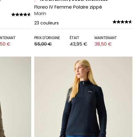
Floreo IV Femme Polaire zippé
Marin
23
couleurs
NTENANT
PRIX D'ORIGINE
ÉTAIT
MAINTENANT
,50 €
55,00 €
43,95 €
38,50 €