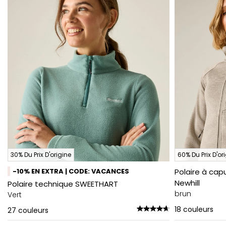
30% Du Prix D'origine
60% Du Prix D'or
-10% EN EXTRA | CODE: VACANCES
Polaire à ca
Newhill
Polaire technique SWEETHART
brun
Vert
18
couleurs
27
couleurs