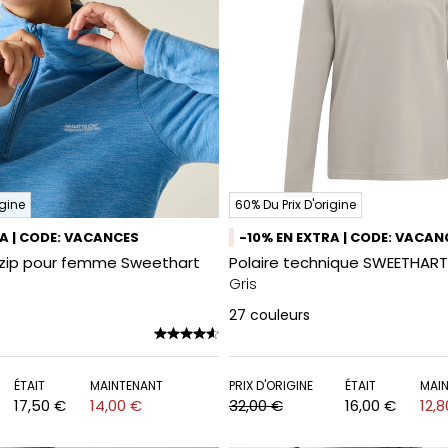
igine
60% Du Prix D'origine
RA | CODE: VACANCES
-10% EN EXTRA | CODE: VACAN
-zip pour femme Sweethart
Polaire technique SWEETHART
Gris
27
couleurs
ÉTAIT
MAINTENANT
PRIX D'ORIGINE
ÉTAIT
MAI
17,50 €
14,00 €
32,00 €
16,00 €
12,