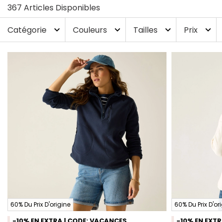
367 Articles Disponibles
Catégorie
Couleurs
Tailles
Prix
expand_more
expand_more
expand_more
expand_more
60% Du Prix D'origine
60% Du Prix D'or
-10% EN EXTRA | CODE: VACANCES
-10% EN EXT