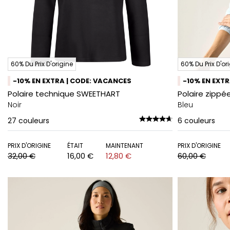
60% Du Prix D'origine
60% Du Prix D'or
-10% EN EXTRA | CODE: VACANCES
-10% EN EXT
Polaire technique SWEETHART
Polaire zippé
Noir
Bleu
27
couleurs
6
couleurs
PRIX D'ORIGINE
ÉTAIT
MAINTENANT
PRIX D'ORIGINE
32,00 €
16,00 €
12,80 €
60,00 €