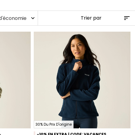
d'économie
expand_more
30% Du Prix D'origine
é
-10% EN EXTRA | CODE: VACANCES