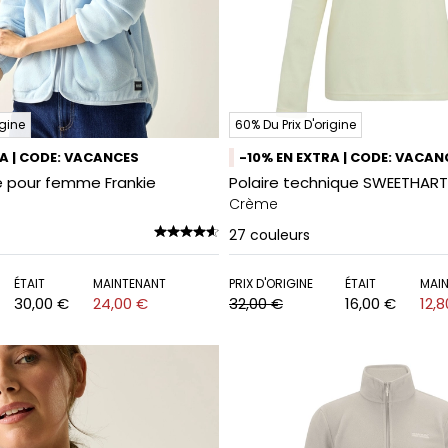
igine
60% Du Prix D'origine
RA | CODE: VACANCES
-10% EN EXTRA | CODE: VACAN
e pour femme Frankie
Polaire technique SWEETHART
Crème
27
couleurs
ÉTAIT
MAINTENANT
PRIX D'ORIGINE
ÉTAIT
MAI
30,00 €
24,00 €
32,00 €
16,00 €
12,