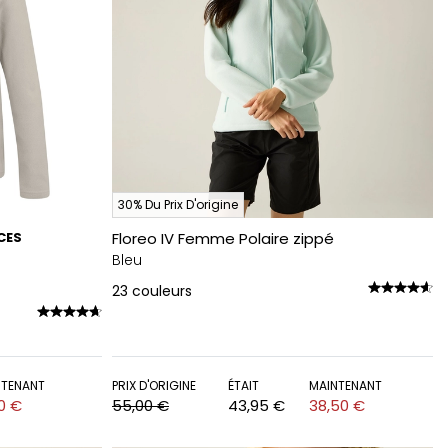
30% Du Prix D'origine
CES
Floreo IV Femme Polaire zippé
Bleu
23
couleurs
NTENANT
PRIX D'ORIGINE
ÉTAIT
MAINTENANT
80 €
55,00 €
43,95 €
38,50 €