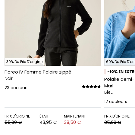
30% Du Prix D'origine
60% Du Prix D'or
Floreo IV Femme Polaire zippé
-10% EN EXT
Noir
Polaire demi
Marl
23
couleurs
Bleu
12
couleurs
PRIX D'ORIGINE
ÉTAIT
MAINTENANT
PRIX D'ORIGINE
55,00 €
43,95 €
38,50 €
35,00 €