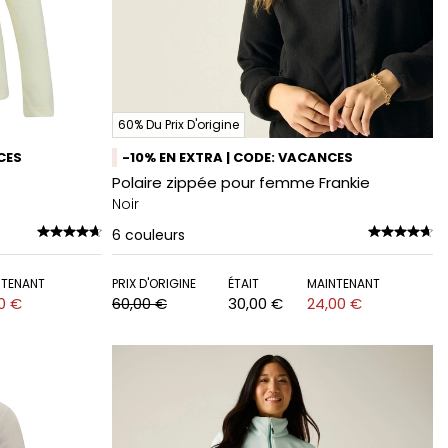
60% Du Prix D'origine
CES
-10% EN EXTRA | CODE: VACANCES
Polaire zippée pour femme Frankie
Noir
6
couleurs
NTENANT
PRIX D'ORIGINE
ÉTAIT
MAINTENANT
80 €
60,00 €
30,00 €
24,00 €