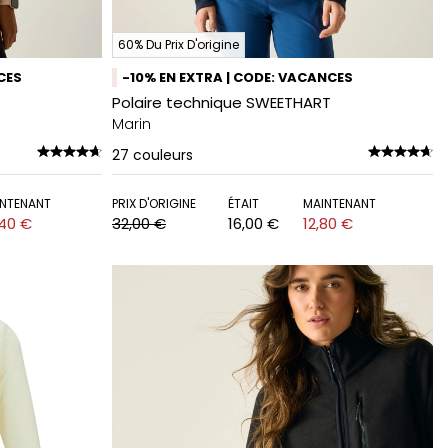
60% Du Prix D'origine
CES
-10% EN EXTRA | CODE: VACANCES
Polaire technique SWEETHART
Marin
27
couleurs
NTENANT
PRIX D'ORIGINE
ÉTAIT
MAINTENANT
,40 €
32,00 €
16,00 €
12,80 €