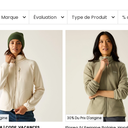
Marque
Évaluation
Type de Produit
% 
expand_more
expand_more
expand_more
igine
30% Du Prix D'origine
RA | CODE: VACANCES
Floreo IV Femme Polaire zipp