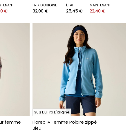
NTENANT
PRIX D'ORIGINE
ÉTAIT
MAINTENANT
00 €
32,00 €
25,45 €
22,40 €
30% Du Prix D'origine
our femme
Floreo IV Femme Polaire zippé
Bleu