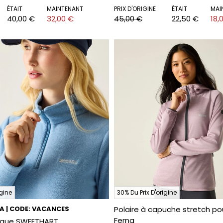
ÉTAIT
MAINTENANT
PRIX D'ORIGINE
ÉTAIT
MAI
40,00 €
32,00 €
45,00 €
22,50 €
18,
igine
30% Du Prix D'origine
RA | CODE: VACANCES
Polaire à capuche stretch p
Ferna
nique SWEETHART