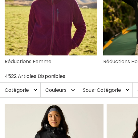
Réductions Femme
Réductions 
4522 Articles Disponibles
Catégorie
Couleurs
Sous-Catégorie
expand_more
expand_more
expand_more