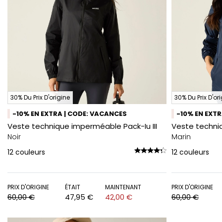
30% Du Prix D'origine
30% Du Prix D'or
-10% EN EXTRA | CODE: VACANCES
-10% EN EXT
Veste technique imperméable Pack-Iu III
Veste techniq
Noir
Marin
12
couleurs
12
couleurs
PRIX D'ORIGINE
ÉTAIT
MAINTENANT
PRIX D'ORIGINE
60,00 €
47,95 €
42,00 €
60,00 €