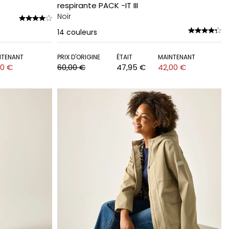
respirante PACK -IT III
Noir
14
couleurs
NTENANT
PRIX D'ORIGINE
ÉTAIT
MAINTENANT
00 €
60,00 €
47,95 €
42,00 €