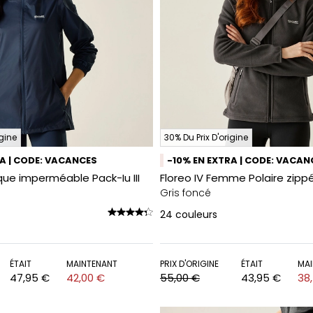
igine
30% Du Prix D'origine
RA | CODE: VACANCES
-10% EN EXTRA | CODE: VACAN
ue imperméable Pack-Iu III
Floreo IV Femme Polaire zipp
Gris foncé
24
couleurs
ÉTAIT
MAINTENANT
PRIX D'ORIGINE
ÉTAIT
MAI
47,95 €
42,00 €
55,00 €
43,95 €
38