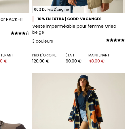
60% Du Prix D'origine
or PACK-IT
-10% EN EXTRA | CODE: VACANCES
Veste imperméable pour femme Orlea
beige
3
couleurs
NTENANT
PRIX D'ORIGINE
ÉTAIT
MAINTENANT
00 €
120,00 €
60,00 €
48,00 €