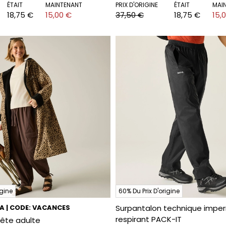
ÉTAIT
MAINTENANT
PRIX D'ORIGINE
ÉTAIT
MAI
18,75 €
15,00 €
37,50 €
18,75 €
15,
igine
60% Du Prix D'origine
RA | CODE: VACANCES
Surpantalon technique impe
respirant PACK-IT
ête adulte