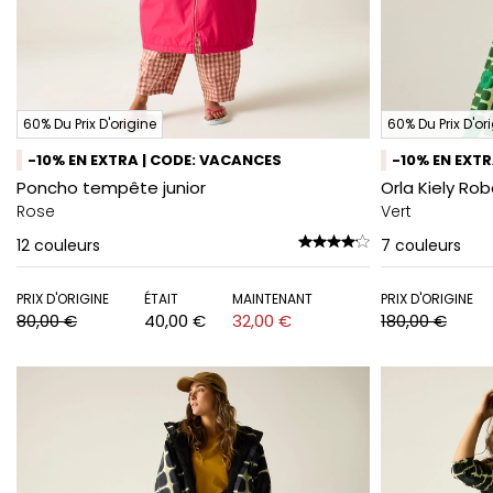
60% Du Prix D'origine
60% Du Prix D'or
-10% EN EXTRA | CODE: VACANCES
-10% EN EXT
Poncho tempête junior
Orla Kiely Ro
Rose
Vert
12
couleurs
7
couleurs
PRIX D'ORIGINE
ÉTAIT
MAINTENANT
PRIX D'ORIGINE
80,00 €
40,00 €
32,00 €
180,00 €