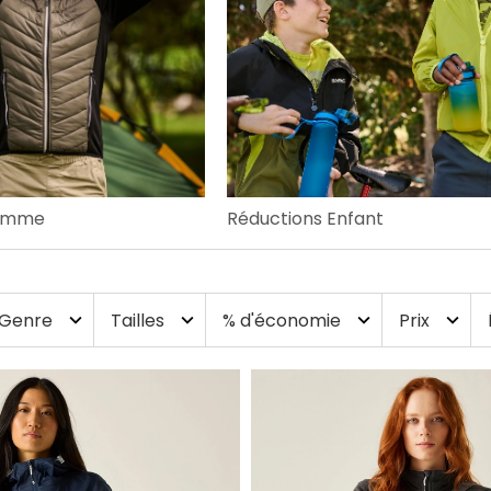
Homme
Réductions Enfant
Genre
Tailles
% d'économie
Prix
expand_more
expand_more
expand_more
expand_more