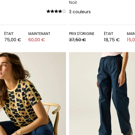
Noir
3
couleurs
ÉTAIT
MAINTENANT
PRIX D'ORIGINE
ÉTAIT
MAI
75,00 €
60,00 €
37,50 €
18,75 €
15,