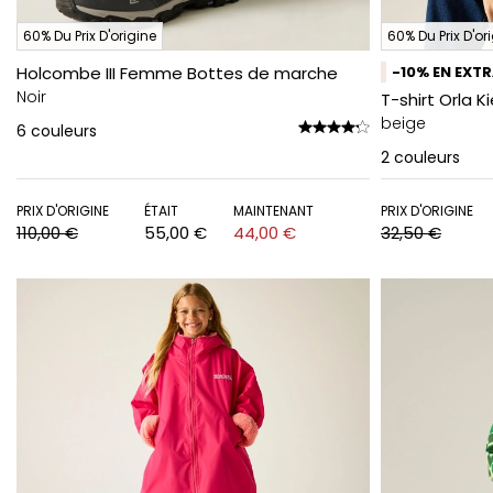
60% Du Prix D'origine
60% Du Prix D'or
Holcombe III Femme Bottes de marche
-10% EN EXT
Noir
T-shirt Orla Ki
beige
6
couleurs
2
couleurs
PRIX D'ORIGINE
ÉTAIT
MAINTENANT
PRIX D'ORIGINE
110,00 €
55,00 €
44,00 €
32,50 €