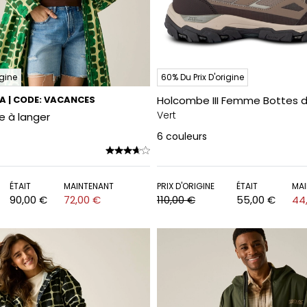
igine
60% Du Prix D'origine
RA | CODE: VACANCES
Holcombe III Femme Bottes 
Vert
be à langer
6
couleurs
ÉTAIT
MAINTENANT
PRIX D'ORIGINE
ÉTAIT
MAI
90,00 €
72,00 €
110,00 €
55,00 €
44