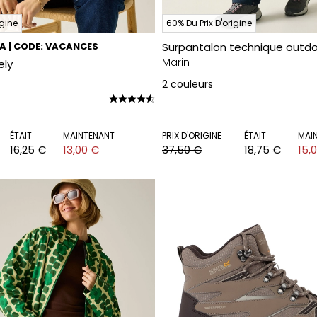
igine
60% Du Prix D'origine
RA | CODE: VACANCES
Surpantalon technique outdo
Marin
ely
2
couleurs
ÉTAIT
MAINTENANT
PRIX D'ORIGINE
ÉTAIT
MAI
16,25 €
13,00 €
37,50 €
18,75 €
15,