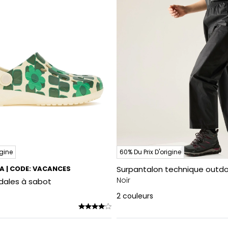
igine
60% Du Prix D'origine
RA | CODE: VACANCES
Surpantalon technique outdo
Noir
ndales à sabot
2
couleurs