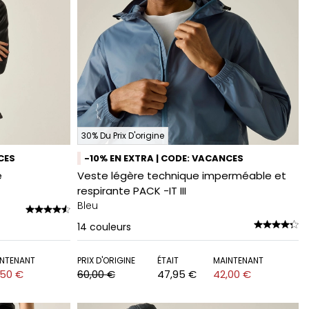
30% Du Prix D'origine
CES
-10% EN EXTRA | CODE: VACANCES
é
Veste légère technique imperméable et
respirante PACK -IT III
Bleu
14
couleurs
NTENANT
PRIX D'ORIGINE
ÉTAIT
MAINTENANT
,50 €
60,00 €
47,95 €
42,00 €