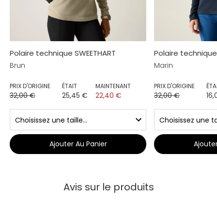
Polaire technique SWEETHART
Polaire techniq
Brun
Marin
PRIX D'ORIGINE
ÉTAIT
MAINTENANT
PRIX D'ORIGINE
ÉTA
32,00 €
25,45 €
22,40 €
32,00 €
16,
Ajouter Au Panier
Ajoute
Avis sur le produits