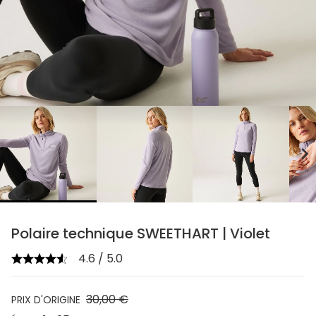
chevron_right
Polaire technique SWEETHART | Violet
4.6 / 5.0
30,00 €
PRIX D'ORIGINE