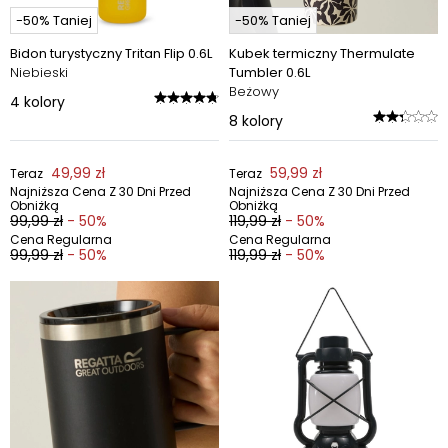
-50% Taniej
-50% Taniej
Bidon turystyczny Tritan Flip 0.6L
Kubek termiczny Thermulate
Niebieski
Tumbler 0.6L
Beżowy
4
kolory
8
kolory
49,99 zł
59,99 zł
Teraz
Teraz
Najniższa Cena Z 30 Dni Przed
Najniższa Cena Z 30 Dni Przed
Obniżką
Obniżką
99,99 zł
- 50%
119,99 zł
- 50%
Cena Regularna
Cena Regularna
99,99 zł
- 50%
119,99 zł
- 50%