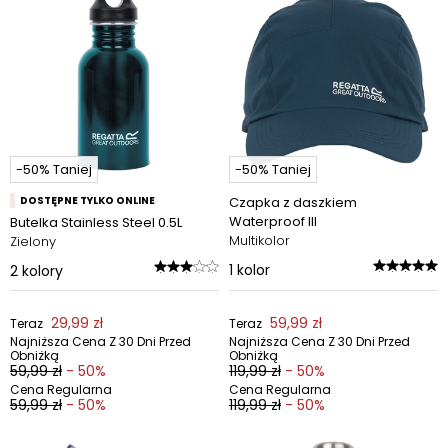
-50% Taniej
-50% Taniej
DOSTĘPNE TYLKO ONLINE
Czapka z daszkiem
Waterproof III
Butelka Stainless Steel 0.5L
Multikolor
Zielony
1
kolor
2
kolory
29,99 zł
59,99 zł
Teraz
Teraz
Najniższa Cena Z 30 Dni Przed
Najniższa Cena Z 30 Dni Przed
Obniżką
Obniżką
59,99 zł
- 50%
119,99 zł
- 50%
Cena Regularna
Cena Regularna
59,99 zł
- 50%
119,99 zł
- 50%