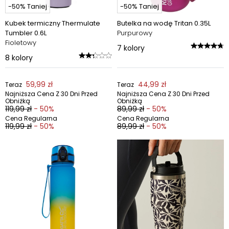
-50% Taniej
-50% Taniej
Kubek termiczny Thermulate
Butelka na wodę Tritan 0.35L
Tumbler 0.6L
Purpurowy
Fioletowy
7
kolory
8
kolory
59,99 zł
44,99 zł
Teraz
Teraz
Najniższa Cena Z 30 Dni Przed
Najniższa Cena Z 30 Dni Przed
Obniżką
Obniżką
119,99 zł
- 50%
89,99 zł
- 50%
Cena Regularna
Cena Regularna
119,99 zł
- 50%
89,99 zł
- 50%