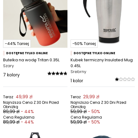
-44% Taniej
-50% Taniej
DOSTĘPNE TYLKO ONLINE
DOSTĘPNE TYLKO ONLINE
Butelka na wodę Tritan 0.35L
Kubek termiczny Insulated Mug
Szary
0.45L
Srebrny
7
kolory
1
kolor
49,99 zł
29,99 zł
Teraz
Teraz
Najniższa Cena Z 30 Dni Przed
Najniższa Cena Z 30 Dni Przed
Obniżką
Obniżką
89,99 zł
- 44%
59,99 zł
- 50%
Cena Regularna
Cena Regularna
89,99 zł
- 44%
59,99 zł
- 50%