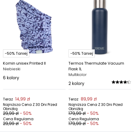
-50% Taniej
-50% Taniej
Komin unisex Printed II
Termos Thermulate Vacuum
Niebieski
Flask 1L
Multikolor
6
kolory
2
kolory
14,99 zł
89,99 zł
Teraz
Teraz
Najniższa Cena Z 30 Dni Przed
Najniższa Cena Z 30 Dni Przed
Obniżką
Obniżką
29,99 zł
- 50%
179,99 zł
- 50%
Cena Regularna
Cena Regularna
29,99 zł
- 50%
179,99 zł
- 50%