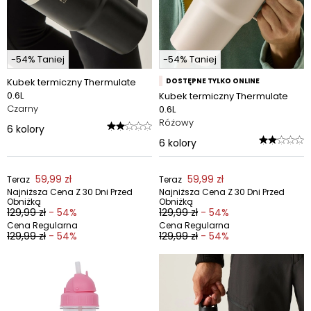
-54% Taniej
-54% Taniej
Kubek termiczny Thermulate
DOSTĘPNE TYLKO ONLINE
0.6L
Kubek termiczny Thermulate
Czarny
0.6L
Różowy
6
kolory
6
kolory
59,99 zł
59,99 zł
Teraz
Teraz
Najniższa Cena Z 30 Dni Przed
Najniższa Cena Z 30 Dni Przed
Obniżką
Obniżką
129,99 zł
- 54%
129,99 zł
- 54%
Cena Regularna
Cena Regularna
129,99 zł
- 54%
129,99 zł
- 54%