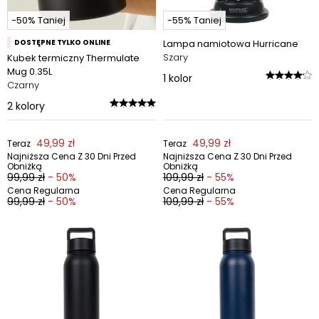
-50% Taniej
-55% Taniej
DOSTĘPNE TYLKO ONLINE
Lampa namiotowa Hurricane
Szary
Kubek termiczny Thermulate
Mug 0.35L
1
kolor
Czarny
2
kolory
49,99 zł
49,99 zł
Teraz
Teraz
Najniższa Cena Z 30 Dni Przed
Najniższa Cena Z 30 Dni Przed
Obniżką
Obniżką
99,99 zł
- 50%
109,99 zł
- 55%
Cena Regularna
Cena Regularna
99,99 zł
- 50%
109,99 zł
- 55%