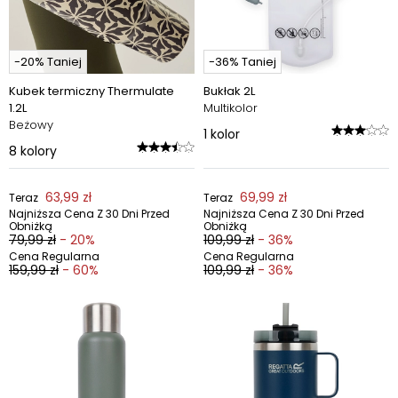
-20% Taniej
-36% Taniej
Kubek termiczny Thermulate
Bukłak 2L
1.2L
Multikolor
Beżowy
1
kolor
8
kolory
63,99 zł
69,99 zł
Teraz
Teraz
Najniższa Cena Z 30 Dni Przed
Najniższa Cena Z 30 Dni Przed
Obniżką
Obniżką
79,99 zł
- 20%
109,99 zł
- 36%
Cena Regularna
Cena Regularna
159,99 zł
- 60%
109,99 zł
- 36%