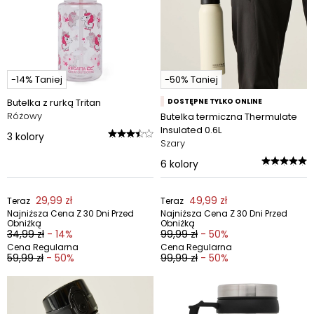
-14% Taniej
-50% Taniej
Butelka z rurką Tritan
DOSTĘPNE TYLKO ONLINE
Różowy
Butelka termiczna Thermulate
Insulated 0.6L
3
kolory
Szary
6
kolory
29,99 zł
49,99 zł
Teraz
Teraz
Najniższa Cena Z 30 Dni Przed
Najniższa Cena Z 30 Dni Przed
Obniżką
Obniżką
34,99 zł
- 14%
99,99 zł
- 50%
Cena Regularna
Cena Regularna
59,99 zł
- 50%
99,99 zł
- 50%