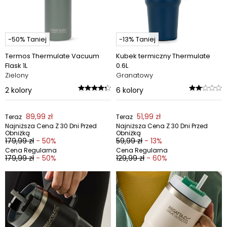
-50% Taniej
-13% Taniej
Termos Thermulate Vacuum
Kubek termiczny Thermulate
Flask 1L
0.6L
Zielony
Granatowy
2
kolory
6
kolory
89,99 zł
51,99 zł
Teraz
Teraz
Najniższa Cena Z 30 Dni Przed
Najniższa Cena Z 30 Dni Przed
Obniżką
Obniżką
179,99 zł
- 50%
59,99 zł
- 13%
Cena Regularna
Cena Regularna
179,99 zł
- 50%
129,99 zł
- 60%