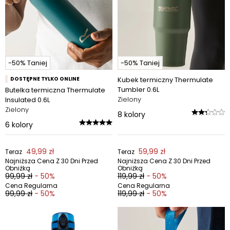
-50% Taniej
-50% Taniej
DOSTĘPNE TYLKO ONLINE
Kubek termiczny Thermulate
Tumbler 0.6L
Butelka termiczna Thermulate
Zielony
Insulated 0.6L
Zielony
8
kolory
6
kolory
49,99 zł
59,99 zł
Teraz
Teraz
Najniższa Cena Z 30 Dni Przed
Najniższa Cena Z 30 Dni Przed
Obniżką
Obniżką
99,99 zł
- 50%
119,99 zł
- 50%
Cena Regularna
Cena Regularna
99,99 zł
- 50%
119,99 zł
- 50%