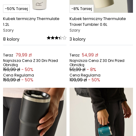
-50% Taniej
-8% Taniej
Kubek termiczny Thermulate
Kubek termiczny Thermulate
1.2L
Travel Tumbler 0.6L
Szary
Szary
8
kolory
3
kolory
79,99 zł
54,99 zł
Teraz
Teraz
Najniższa Cena Z 30 Dni Przed
Najniższa Cena Z 30 Dni Przed
Obniżką
Obniżką
159,99 zł
- 50%
59,99 zł
- 8%
Cena Regularna
Cena Regularna
159,99 zł
- 50%
109,99 zł
- 50%