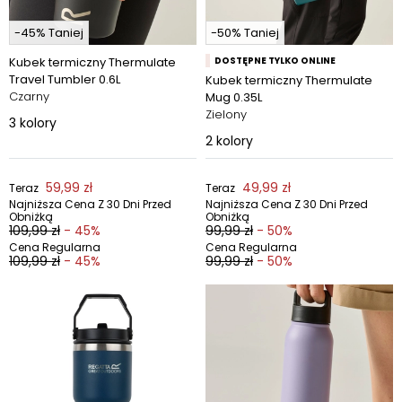
-45% Taniej
-50% Taniej
Kubek termiczny Thermulate
DOSTĘPNE TYLKO ONLINE
Travel Tumbler 0.6L
Kubek termiczny Thermulate
Czarny
Mug 0.35L
Zielony
3
kolory
2
kolory
59,99 zł
49,99 zł
Teraz
Teraz
Najniższa Cena Z 30 Dni Przed
Najniższa Cena Z 30 Dni Przed
Obniżką
Obniżką
109,99 zł
- 45%
99,99 zł
- 50%
Cena Regularna
Cena Regularna
109,99 zł
- 45%
99,99 zł
- 50%