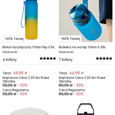
-50% Taniej
-50% Taniej
Bidon turystyczny Tritan Flip 0.6L
Butelka na wodę Tritan 0.35L
Niebieski
Niebieski
4
kolory
7
kolory
49,99 zł
44,99 zł
Teraz
Teraz
Najniższa Cena Z 30 Dni Przed
Najniższa Cena Z 30 Dni Przed
Obniżką
Obniżką
99,99 zł
- 50%
89,99 zł
- 50%
Cena Regularna
Cena Regularna
99,99 zł
- 50%
89,99 zł
- 50%