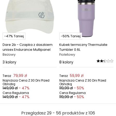
-47% Taniej
-50% Taniej
Dare 2b - Czapka z daszkiem
Kubek termiczny Thermulate
unisex Endurance Multipanel
Tumbler 0.6L
Beżowy
Fioletowy
3
kolory
8
kolory
79,99 zł
59,99 zł
Teraz
Teraz
Najniższa Cena Z 30 Dni Przed
Najniższa Cena Z 30 Dni Przed
Obniżką
Obniżką
149,99 zł
- 47%
119,99 zł
- 50%
Cena Regularna
Cena Regularna
149,99 zł
- 47%
119,99 zł
- 50%
Przeglądasz 29 - 56 produktów z 106