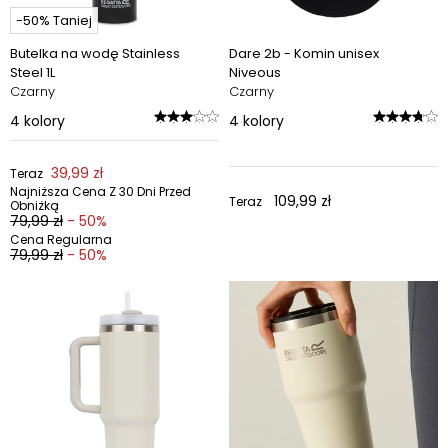
-50% Taniej
Butelka na wodę Stainless
Dare 2b - Komin unisex
Steel 1L
Niveous
Czarny
Czarny
4
kolory
4
kolory
39,99 zł
Teraz
Najniższa Cena Z 30 Dni Przed
109,99 zł
Teraz
Obniżką
79,99 zł
- 50%
Cena Regularna
79,99 zł
- 50%