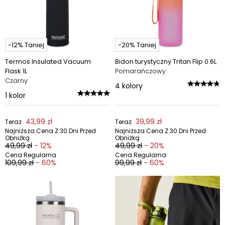
-12% Taniej
-20% Taniej
Termos Insulated Vacuum
Bidon turystyczny Tritan Flip 0.6L
Flask 1L
Pomarańczowy
Czarny
4
kolory
1
kolor
43,99 zł
39,99 zł
Teraz
Teraz
Najniższa Cena Z 30 Dni Przed
Najniższa Cena Z 30 Dni Przed
Obniżką
Obniżką
49,99 zł
- 12%
49,99 zł
- 20%
Cena Regularna
Cena Regularna
109,99 zł
- 60%
99,99 zł
- 60%