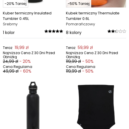
-20% Taniej
-50% Taniej
Kuber termiczny Insulated
Kubek termiczny Thermulate
Tumbler 0.45L
Tumbler 0.6L
Srebrny
Pomarańczowy
1
kolor
8
kolory
19,99 zł
59,99 zł
Teraz
Teraz
Najniższa Cena Z 30 Dni Przed
Najniższa Cena Z 30 Dni Przed
Obniżką
Obniżką
24,99 zł
- 20%
119,99 zł
- 50%
Cena Regularna
Cena Regularna
49,99 zł
- 60%
119,99 zł
- 50%