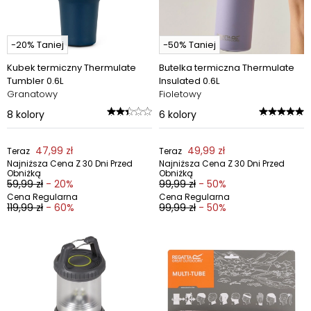
-20% Taniej
-50% Taniej
Kubek termiczny Thermulate
Butelka termiczna Thermulate
Tumbler 0.6L
Insulated 0.6L
Granatowy
Fioletowy
8
kolory
6
kolory
47,99 zł
49,99 zł
Teraz
Teraz
Najniższa Cena Z 30 Dni Przed
Najniższa Cena Z 30 Dni Przed
Obniżką
Obniżką
59,99 zł
- 20%
99,99 zł
- 50%
Cena Regularna
Cena Regularna
119,99 zł
- 60%
99,99 zł
- 50%