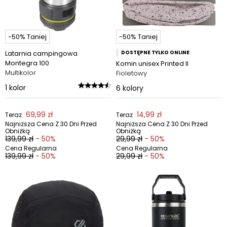
-50% Taniej
-50% Taniej
Latarnia campingowa
DOSTĘPNE TYLKO ONLINE
Montegra 100
Komin unisex Printed II
Multikolor
Fioletowy
1
kolor
6
kolory
69,99 zł
14,99 zł
Teraz
Teraz
Najniższa Cena Z 30 Dni Przed
Najniższa Cena Z 30 Dni Przed
Obniżką
Obniżką
139,99 zł
- 50%
29,99 zł
- 50%
Cena Regularna
Cena Regularna
139,99 zł
- 50%
29,99 zł
- 50%