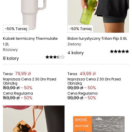
-50% Taniej
-50% Taniej
Kubek termiczny Thermulate
Bidon turystyczny Tritan Flip 0.6L
1.2L
Zielony
Różowy
4
kolory
8
kolory
79,99 zł
49,99 zł
Teraz
Teraz
Najniższa Cena Z 30 Dni Przed
Najniższa Cena Z 30 Dni Przed
Obniżką
Obniżką
159,99 zł
- 50%
99,99 zł
- 50%
Cena Regularna
Cena Regularna
159,99 zł
- 50%
99,99 zł
- 50%