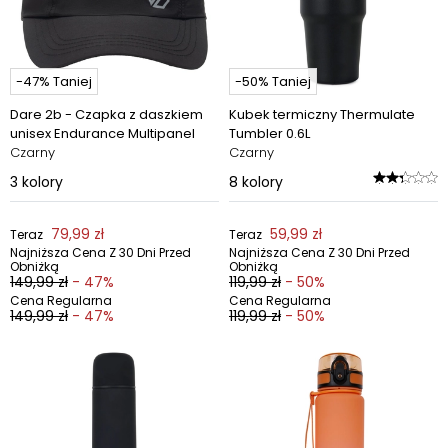
-47% Taniej
-50% Taniej
Dare 2b - Czapka z daszkiem
Kubek termiczny Thermulate
unisex Endurance Multipanel
Tumbler 0.6L
Czarny
Czarny
3
kolory
8
kolory
79,99 zł
59,99 zł
Teraz
Teraz
Najniższa Cena Z 30 Dni Przed
Najniższa Cena Z 30 Dni Przed
Obniżką
Obniżką
149,99 zł
- 47%
119,99 zł
- 50%
Cena Regularna
Cena Regularna
149,99 zł
- 47%
119,99 zł
- 50%