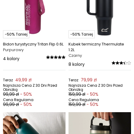
-50% Taniej
-50% Taniej
Bidon turystyczny Tritan Flip 0.6L
Kubek termiczny Thermulate
Purpurowy
1.2L
Czarny
4
kolory
8
kolory
49,99 zł
79,99 zł
Teraz
Teraz
Najniższa Cena Z 30 Dni Przed
Najniższa Cena Z 30 Dni Przed
Obniżką
Obniżką
99,99 zł
- 50%
159,99 zł
- 50%
Cena Regularna
Cena Regularna
99,99 zł
- 50%
159,99 zł
- 50%