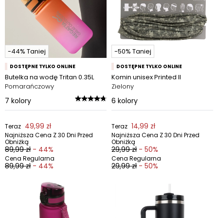
-44% Taniej
-50% Taniej
DOSTĘPNE TYLKO ONLINE
DOSTĘPNE TYLKO ONLINE
Butelka na wodę Tritan 0.35L
Komin unisex Printed II
Pomarańczowy
Zielony
7
kolory
6
kolory
49,99 zł
14,99 zł
Teraz
Teraz
Najniższa Cena Z 30 Dni Przed
Najniższa Cena Z 30 Dni Przed
Obniżką
Obniżką
89,99 zł
- 44%
29,99 zł
- 50%
Cena Regularna
Cena Regularna
89,99 zł
- 44%
29,99 zł
- 50%