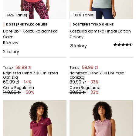
-14% Taniej
-33% Taniej
DOSTĘPNE TYLKO ONLINE
DOSTĘPNE TYLKO ONLINE
Dare 2b - Koszulka damska
Koszulka damska Fingal Edition
Calm
Zielony
Różowy
21
kolory
2
kolory
59,99 zł
59,99 zł
Teraz
Teraz
Najniższa Cena Z 30 Dni Przed
Najniższa Cena Z 30 Dni Przed
Obniżką
Obniżką
69,99 zł
- 14%
89,99 zł
- 33%
Cena Regularna
Cena Regularna
149,99 zł
- 60%
89,99 zł
- 33%