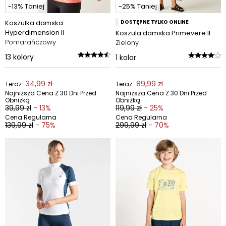
-13% Taniej
-25% Taniej
Koszulka damska
DOSTĘPNE TYLKO ONLINE
Hyperdimension II
Koszula damska Primevere II
Pomarańczowy
Zielony
13
kolory
1
kolor
34,99 zł
89,99 zł
Teraz
Teraz
Najniższa Cena Z 30 Dni Przed
Najniższa Cena Z 30 Dni Przed
Obniżką
Obniżką
39,99 zł
- 13%
119,99 zł
- 25%
Cena Regularna
Cena Regularna
139,99 zł
- 75%
299,99 zł
- 70%