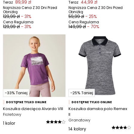
89,99 zł
44,99 zł
Teraz
Teraz
Najniższa Cena Z 30 Dni Przed
Najniższa Cena Z 30 Dni Przed
Obniżką
Obniżką
129,99 zł
- 31%
59,99 zł
- 25%
Cena Regularna
Cena Regularna
129,99 zł
- 31%
149,99 zł
- 70%
-33% Taniej
-25% Taniej
DOSTĘPNE TYLKO ONLINE
DOSTĘPNE TYLKO ONLINE
Koszulka dziecięca Alvardo VIII
Koszulka damska polo Remex
Fioletowy
II
Granatowy
1
kolor
14
kolory