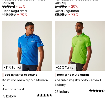
Obniżką
Obniżką
59,99 zł
- 25%
24,99 zł
- 20%
Cena Regularna
Cena Regularna
149,99 zł
- 70%
89,99 zł
- 78%
-31% Taniej
-25% Taniej
DOSTĘPNE TYLKO ONLINE
DOSTĘPNE TYLKO ONLINE
Koszulka męska polo Maverik
Koszulka męska polo Remex II
V
Zielony
Jasnoniebieski
25
kolory
15
kolory