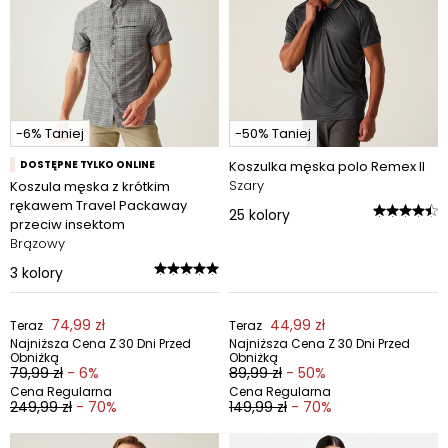
-6% Taniej
-50% Taniej
DOSTĘPNE TYLKO ONLINE
Koszulka męska polo Remex II
Szary
Koszula męska z krótkim
rękawem Travel Packaway
25
kolory
przeciw insektom
Brązowy
3
kolory
74,99 zł
44,99 zł
Teraz
Teraz
Najniższa Cena Z 30 Dni Przed
Najniższa Cena Z 30 Dni Przed
Obniżką
Obniżką
79,99 zł
- 6%
89,99 zł
- 50%
Cena Regularna
Cena Regularna
249,99 zł
- 70%
149,99 zł
- 70%