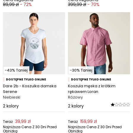
89,99 zł
- 72%
399,99 zł
- 70%
-43% Taniej
-30% Taniej
DOSTĘPNE TYLKO ONLINE
DOSTĘPNE TYLKO ONLINE
Dare 2b - Koszulka damska
Koszula męska z krótkim
Serene
rękawem Loran
Niebieski
Różowy
2
kolory
2
kolory
39,99 zł
159,99 zł
Teraz
Teraz
Najniższa Cena Z 30 Dni Przed
Najniższa Cena Z 30 Dni Przed
Obniżką
Obniżką