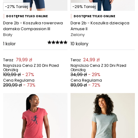
-27% Taniej
-29% Taniej
DOSTĘPNE TYLKO ONLINE
DOSTĘPNE TYLKO ONLINE
Dare 2b - Koszulka rowerowa
Dare 2b - Koszulka dziecięca
damska Compassion III
Amuse II
Biały
Zielony
1
kolor
10
kolory
79,99 zł
24,99 zł
Teraz
Teraz
Najniższa Cena Z 30 Dni Przed
Najniższa Cena Z 30 Dni Przed
Obniżką
Obniżką
109,99 zł
- 27%
34,99 zł
- 29%
Cena Regularna
Cena Regularna
299,99 zł
- 73%
89,99 zł
- 72%