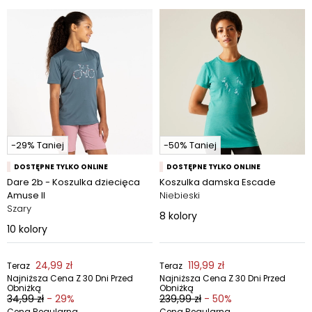
-29% Taniej
-50% Taniej
DOSTĘPNE TYLKO ONLINE
DOSTĘPNE TYLKO ONLINE
Dare 2b - Koszulka dziecięca
Koszulka damska Escade
Amuse II
Niebieski
Szary
8
kolory
10
kolory
24,99 zł
119,99 zł
Teraz
Teraz
Najniższa Cena Z 30 Dni Przed
Najniższa Cena Z 30 Dni Przed
Obniżką
Obniżką
34,99 zł
- 29%
239,99 zł
- 50%
Cena Regularna
Cena Regularna