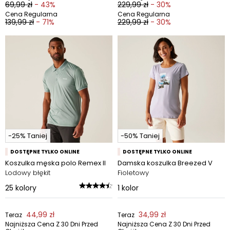
69,99 zł
- 43%
229,99 zł
- 30%
Cena Regularna
Cena Regularna
139,99 zł
- 71%
229,99 zł
- 30%
-25% Taniej
-50% Taniej
DOSTĘPNE TYLKO ONLINE
DOSTĘPNE TYLKO ONLINE
Koszulka męska polo Remex II
Damska koszulka Breezed V
Lodowy błękit
Fioletowy
25
kolory
1
kolor
44,99 zł
34,99 zł
Teraz
Teraz
Najniższa Cena Z 30 Dni Przed
Najniższa Cena Z 30 Dni Przed