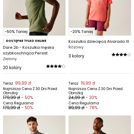
-50% Taniej
-20% Taniej
DOSTĘPNE TYLKO ONLINE
Koszulka dziecięca Alvarado IX
Różowy
Dare 2b - Koszulka męska
szybkoschnąca Persist
3
kolory
Zielony
20
kolory
89,99 zł
19,99 zł
Teraz
Teraz
Najniższa Cena Z 30 Dni Przed
Najniższa Cena Z 30 Dni Przed
Obniżką
Obniżką
179,99 zł
- 50%
24,99 zł
- 20%
Cena Regularna
Cena Regularna
179,99 zł
- 50%
89,99 zł
- 78%