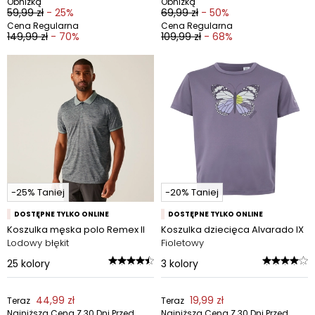
Obniżką
Obniżką
59,99 zł
- 25%
69,99 zł
- 50%
Cena Regularna
Cena Regularna
149,99 zł
- 70%
109,99 zł
- 68%
-25% Taniej
-20% Taniej
DOSTĘPNE TYLKO ONLINE
DOSTĘPNE TYLKO ONLINE
Koszulka męska polo Remex II
Koszulka dziecięca Alvarado IX
Lodowy błękit
Fioletowy
25
kolory
3
kolory
44,99 zł
19,99 zł
Teraz
Teraz
Najniższa Cena Z 30 Dni Przed
Najniższa Cena Z 30 Dni Przed