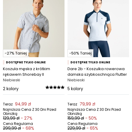
-27% Taniej
-50% Taniej
DOSTĘPNE TYLKO ONLINE
DOSTĘPNE TYLKO ONLINE
Koszula męska z krótkim
Dare 2b - Koszulka rowerowa
rękawem Shorebay II
damska szybkoschnąca Flutter
Niebieski
Niebieski
2
kolory
5
kolory
94,99 zł
79,99 zł
Teraz
Teraz
Najniższa Cena Z 30 Dni Przed
Najniższa Cena Z 30 Dni Przed
Obniżką
Obniżką
129,99 zł
- 27%
159,99 zł
- 50%
Cena Regularna
Cena Regularna
299,99 zł
- 68%
229,99 zł
- 65%