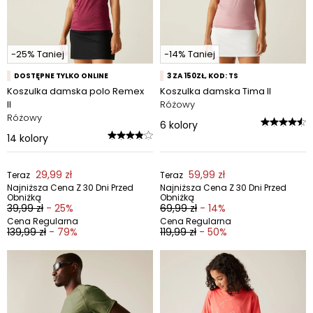
-25% Taniej
-14% Taniej
DOSTĘPNE TYLKO ONLINE
3 ZA 150ZŁ, KOD: TS
Koszulka damska polo Remex
Koszulka damska Tima II
II
Różowy
Różowy
6
kolory
14
kolory
29,99 zł
59,99 zł
Teraz
Teraz
Najniższa Cena Z 30 Dni Przed
Najniższa Cena Z 30 Dni Przed
Obniżką
Obniżką
39,99 zł
- 25%
69,99 zł
- 14%
Cena Regularna
Cena Regularna
139,99 zł
- 79%
119,99 zł
- 50%