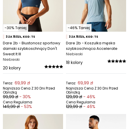
-30% Taniej
-46% Taniej
3 ZA 150ZŁ, KOD: TS
3 ZA 150ZŁ, KOD: TS
Dare 2b - Biustonosz sportowy
Dare 2b - Koszulka męska
damski szybkoschnący Don't
szybkoschnąca Accelerate
Sweat It III
Niebieski
Niebieski
18
kolory
20
kolory
69,99 zł
69,99 zł
Teraz
Teraz
Najniższa Cena Z 30 Dni Przed
Najniższa Cena Z 30 Dni Przed
Obniżką
Obniżką
99,99 zł
- 30%
129,99 zł
- 46%
Cena Regularna
Cena Regularna
149,99 zł
- 53%
129,99 zł
- 46%