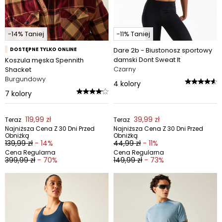
-14% Taniej
-11% Taniej
DOSTĘPNE TYLKO ONLINE
Dare 2b - Biustonosz sportowy
damski Dont Sweat It
Koszula męska Spennith
Czarny
Shacket
Burgundowy
4
kolory
7
kolory
119,99 zł
39,99 zł
Teraz
Teraz
Najniższa Cena Z 30 Dni Przed
Najniższa Cena Z 30 Dni Przed
Obniżką
Obniżką
139,99 zł
- 14%
44,99 zł
- 11%
Cena Regularna
Cena Regularna
399,99 zł
- 70%
149,99 zł
- 73%