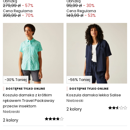
Obniżką
Obniżką
279,99 zł
- 57%
99,99 zł
- 30%
Cena Regularna
Cena Regularna
399,99 zł
- 70%
149,99 zł
- 53%
-30% Taniej
-56% Taniej
DOSTĘPNE TYLKO ONLINE
DOSTĘPNE TYLKO ONLINE
Koszula damska z krótkim
Koszula damska lekka Salise
rękawem Travel Packaway
Niebieski
przeciw insektom
2
kolory
Niebieski
2
kolory