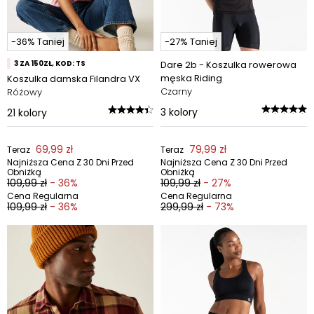
-36% Taniej
-27% Taniej
3 ZA 150ZŁ, KOD: TS
Dare 2b - Koszulka rowerowa
męska Riding
Koszulka damska Filandra VX
Czarny
Różowy
3
kolory
21
kolory
69,99 zł
79,99 zł
Teraz
Teraz
Najniższa Cena Z 30 Dni Przed
Najniższa Cena Z 30 Dni Przed
Obniżką
Obniżką
109,99 zł
- 36%
109,99 zł
- 27%
Cena Regularna
Cena Regularna
109,99 zł
- 36%
299,99 zł
- 73%