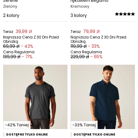
Serene
rękawem Begarno
Zielony
Kremowy
2
kolory
3
kolory
39,99 zł
79,99 zł
Teraz
Teraz
Najniższa Cena Z 30 Dni Przed
Najniższa Cena Z 30 Dni Przed
Obniżką
Obniżką
69,99 zł
- 43%
119,99 zł
- 33%
Cena Regularna
Cena Regularna
139,99 zł
- 71%
229,99 zł
- 65%
-42% Taniej
-33% Taniej
DOSTĘPNE TYLKO ONLINE
DOSTĘPNE TYLKO ONLINE