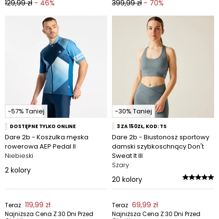
129,99 zł
- 46%
399,99 zł
- 70%
-57% Taniej
-30% Taniej
DOSTĘPNE TYLKO ONLINE
3 ZA 150ZŁ, KOD: TS
Dare 2b - Koszulka męska
Dare 2b - Biustonosz sportowy
rowerowa AEP Pedal II
damski szybkoschnący Don't
Niebieski
Sweat It III
Szary
2
kolory
20
kolory
119,99 zł
69,99 zł
Teraz
Teraz
Najniższa Cena Z 30 Dni Przed
Najniższa Cena Z 30 Dni Przed