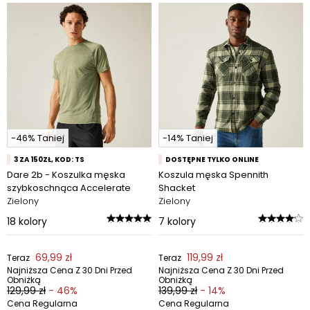
-46% Taniej
-14% Taniej
3 ZA 150ZŁ, KOD: TS
DOSTĘPNE TYLKO ONLINE
Dare 2b - Koszulka męska
Koszula męska Spennith
szybkoschnąca Accelerate
Shacket
Zielony
Zielony
18
kolory
7
kolory
69,99 zł
119,99 zł
Teraz
Teraz
Najniższa Cena Z 30 Dni Przed
Najniższa Cena Z 30 Dni Przed
Obniżką
Obniżką
129,99 zł
- 46%
139,99 zł
- 14%
Cena Regularna
Cena Regularna