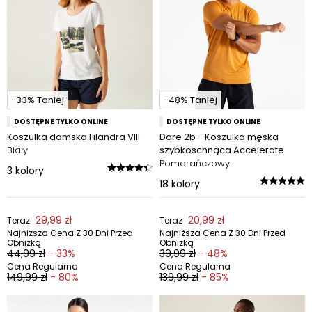
-33% Taniej
-48% Taniej
DOSTĘPNE TYLKO ONLINE
DOSTĘPNE TYLKO ONLINE
Koszulka damska Filandra VIII
Dare 2b - Koszulka męska
Biały
szybkoschnąca Accelerate
Pomarańczowy
3
kolory
18
kolory
29,99 zł
20,99 zł
Teraz
Teraz
Najniższa Cena Z 30 Dni Przed
Najniższa Cena Z 30 Dni Przed
Obniżką
Obniżką
44,99 zł
- 33%
39,99 zł
- 48%
Cena Regularna
Cena Regularna
149,99 zł
- 80%
139,99 zł
- 85%