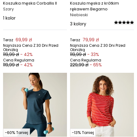
Koszulka męska Corballis II
Koszula męska z krótkim
Szary
rękawem Begarno
Niebieski
1
kolor
3
kolory
69,99 zł
79,99 zł
Teraz
Teraz
Najniższa Cena Z 30 Dni Przed
Najniższa Cena Z 30 Dni Przed
Obniżką
Obniżką
119,99 zł
- 42%
119,99 zł
- 33%
Cena Regularna
Cena Regularna
119,99 zł
- 42%
229,99 zł
- 65%
-60% Taniej
-13% Taniej