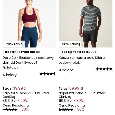
-20% Taniej
-30% Taniej
DOSTĘPNE TYLKO ONLINE
DOSTĘPNE TYLKO ONLINE
Dare 2b - Biustonosz sportowy
Koszulka męska polo Kildra
damski Dont Sweat It
Lodowy błękit
Fioletowy
4
kolory
4
kolory
39,99 zł
69,99 zł
Teraz
Teraz
Najniższa Cena Z 30 Dni Przed
Najniższa Cena Z 30 Dni Przed
Obniżką
Obniżką
49,99 zł
- 20%
99,99 zł
- 30%
Cena Regularna
Cena Regularna
149,99 zł
- 73%
159,99 zł
- 56%