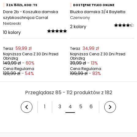
3 ZA 150ZŁ, KOD: TS
DOSTĘPNE TYLKO ONLINE
Dare 2b - Koszulka damska
Bluzka damska 3/4 Bayletta
szybkoschnąca Corral
Czerwony
Niebieski
2
kolory
10
kolory
59,99 zł
34,99 zł
Teraz
Teraz
Najniższa Cena Z 30 Dni Przed
Najniższa Cena Z 30 Dni Przed
Obniżką
Obniżką
149,99 zł
- 60%
39,99 zł
- 13%
Cena Regularna
Cena Regularna
129,99 zł
- 54%
199,99 zł
- 83%
Przeglądasz 85 - 112 produktów z 182
1
3
4
5
6