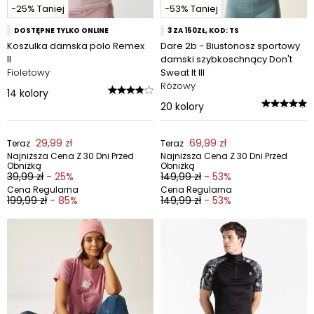
-25% Taniej
-53% Taniej
DOSTĘPNE TYLKO ONLINE
3 ZA 150ZŁ, KOD: TS
Koszulka damska polo Remex
Dare 2b - Biustonosz sportowy
II
damski szybkoschnący Don't
Fioletowy
Sweat It III
Różowy
14
kolory
20
kolory
29,99 zł
69,99 zł
Teraz
Teraz
Najniższa Cena Z 30 Dni Przed
Najniższa Cena Z 30 Dni Przed
Obniżką
Obniżką
39,99 zł
- 25%
149,99 zł
- 53%
Cena Regularna
Cena Regularna
199,99 zł
- 85%
149,99 zł
- 53%