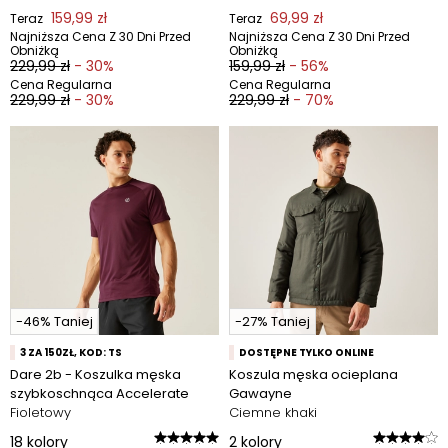
159,99 zł
69,99 zł
Teraz
Teraz
Najniższa Cena Z 30 Dni Przed
Najniższa Cena Z 30 Dni Przed
Obniżką
Obniżką
229,99 zł
- 30%
159,99 zł
- 56%
Cena Regularna
Cena Regularna
229,99 zł
- 30%
229,99 zł
- 70%
-46% Taniej
-27% Taniej
3 ZA 150ZŁ, KOD: TS
DOSTĘPNE TYLKO ONLINE
Dare 2b - Koszulka męska
Koszula męska ocieplana
szybkoschnąca Accelerate
Gawayne
Fioletowy
Ciemne khaki
18
kolory
2
kolory