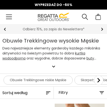
WYPRZEDAŻ DO -60%
Odbierz 15%, za zapis do Newslettera*
Obuwie Trekkingowe wysokie Męskie
Dwa najważniejsze elementy garderoby każdego miłośnika
aktywności na świeżym powietrzu to dobra
kurtka
wodoodporna
oraz wygodne, dobrze dopasowane
buty
trekkingowe
. W Regatta nasze
męskie buty trekkingowe
expand_more
zostały stworzone specjalnie po to, aby zapewnić stopom
ciepło, suchość i komfort nawet podczas wymagających
wypraw. Wytrzymałe, niezawodne i zaprojektowane z myślą o
Obuwie Trekkingowe niskie Męskie
Skarpety Męski
aktywności. Dzięki nim uda Ci się pokonać każdy szlak.
Niezależnie od tego, czy jesteś doświadczonym
Filtry
trekkingowcem, czy po prostu lubisz lekkie, weekendowe
wypady w góry, znajdziesz u nas odpowiednią parę
męskich
butów trekkingowych
dopasowaną do swoich potrzeb.