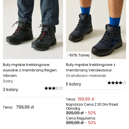
-50% Taniej
Buty męskie trekkingowe
Buty męskie trekkingowe z
wysokie z membraną Regen
membraną Vendeavour
Vibram
Granatowo-niebieski
Szary
5
kolory
3
kolory
199,99 zł
Teraz
Najniższa Cena Z 30 Dni Przed
799,99 zł
Teraz
Obniżką
399,99 zł
- 50%
Cena Regularna
399,99 zł
- 50%