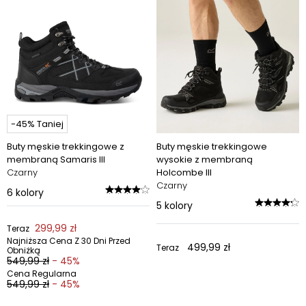
Nasze
buty hikingowe męskie
dostępne są w wielu
fasonach i rozmiarach. Znajdziesz tu szeroki wybór od lekkich
modeli wykonanych z wytrzymałej siateczki Endurance Mesh,
po klasyczne
skórzane buty trekkingowe męskie
, które
od lat cieszą się uznaniem miłośników outdooru.
Przejrzyj
pełną kolekcję
męskich butów trekkingowych
i uzupełnij
swoją garderobę outdoorową o obuwie stworzone na każdą
przygodę.
-45% Taniej
Buty męskie trekkingowe z
Buty męskie trekkingowe
membraną Samaris III
wysokie z membraną
Czarny
Holcombe III
Czarny
6
kolory
5
kolory
299,99 zł
Teraz
Najniższa Cena Z 30 Dni Przed
499,99 zł
Teraz
Obniżką
549,99 zł
- 45%
Cena Regularna
549,99 zł
- 45%