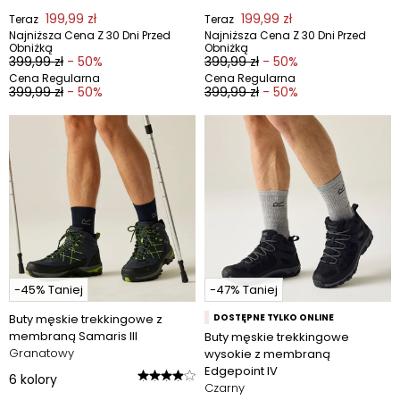
199,99 zł
199,99 zł
Teraz
Teraz
Najniższa Cena Z 30 Dni Przed
Najniższa Cena Z 30 Dni Przed
Obniżką
Obniżką
399,99 zł
- 50%
399,99 zł
- 50%
Cena Regularna
Cena Regularna
399,99 zł
- 50%
399,99 zł
- 50%
-45% Taniej
-47% Taniej
Buty męskie trekkingowe z
DOSTĘPNE TYLKO ONLINE
membraną Samaris III
Buty męskie trekkingowe
Granatowy
wysokie z membraną
Edgepoint IV
6
kolory
Czarny