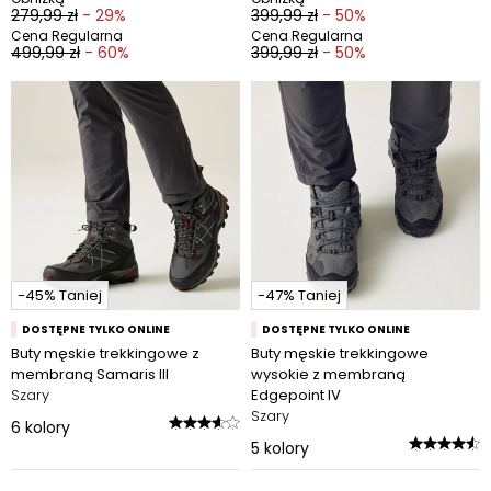
279,99 zł
- 29%
399,99 zł
- 50%
Cena Regularna
Cena Regularna
499,99 zł
- 60%
399,99 zł
- 50%
-45% Taniej
-47% Taniej
DOSTĘPNE TYLKO ONLINE
DOSTĘPNE TYLKO ONLINE
Buty męskie trekkingowe z
Buty męskie trekkingowe
membraną Samaris III
wysokie z membraną
Szary
Edgepoint IV
Szary
6
kolory
5
kolory