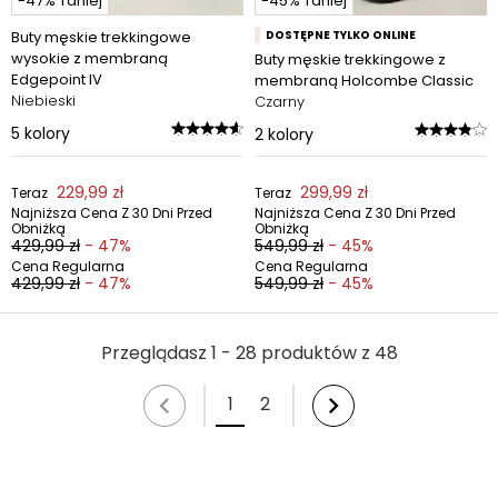
-47% Taniej
-45% Taniej
Buty męskie trekkingowe
DOSTĘPNE TYLKO ONLINE
wysokie z membraną
Buty męskie trekkingowe z
Edgepoint IV
membraną Holcombe Classic
Niebieski
Czarny
5
kolory
2
kolory
229,99 zł
299,99 zł
Teraz
Teraz
Najniższa Cena Z 30 Dni Przed
Najniższa Cena Z 30 Dni Przed
Obniżką
Obniżką
429,99 zł
- 47%
549,99 zł
- 45%
Cena Regularna
Cena Regularna
429,99 zł
- 47%
549,99 zł
- 45%
Przeglądasz 1 - 28 produktów z 48
1
2