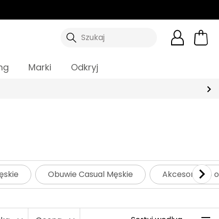
Szukaj
ng
Marki
Odkryj
ęskie
Obuwie Casual Męskie
Akcesoria do 