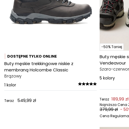
-50% Taniej
DOSTĘPNE TYLKO ONLINE
Buty męskie
Vendeavour
Buty męskie trekkingowe niskie z
Szaro-czerwo
membraną Holcombe Classic
Brązowy
5
kolory
1
kolor
189,99 zł
Teraz
549,99 zł
Teraz
Najniższa Cena Z
379,99 zł
- 5
Cena Regularna