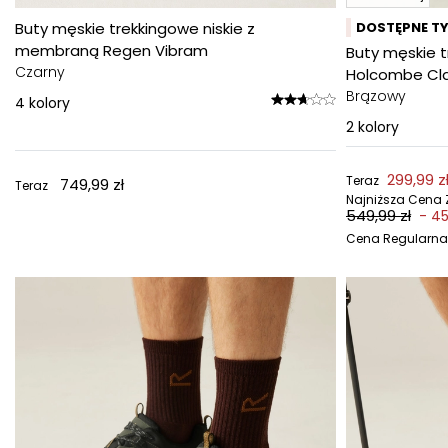
Buty męskie trekkingowe niskie z
DOSTĘPNE TY
membraną Regen Vibram
Buty męskie 
Czarny
Holcombe Cla
Brązowy
4
kolory
2
kolory
299,99 z
Teraz
749,99 zł
Teraz
Najniższa Cena Z
549,99 zł
- 4
Cena Regularna