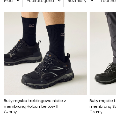
Płeć
Podkategoria
Rozmiary
Techno
expand_more
expand_more
expand_more
Buty męskie trekkingowe niskie z
Buty męskie t
membraną Holcombe Low III
membraną Sam
Czarny
Czarny