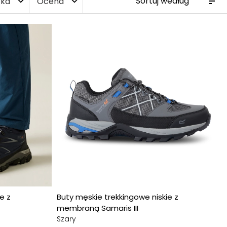
ka
Ocena
expand_more
expand_more
e z
Buty męskie trekkingowe niskie z
membraną Samaris III
Szary