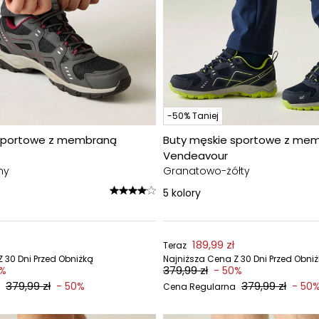
-50% Taniej
 sportowe z membraną
Buty męskie sportowe z me
Vendeavour
ny
Granatowo-żółty
5
kolory
189,99 zł
Teraz
 30 Dni Przed Obniżką
Najniższa Cena Z 30 Dni Przed Obni
379,99 zł
0%
- 50%
379,99 zł
379,99 zł
- 50%
- 50
Cena Regularna