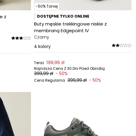
-50% Taniej
e z
DOSTĘPNE TYLKO ONLINE
Buty męskie trekkingowe niskie z
membraną Edgepoint IV
Czarny
4
kolory
199,99 zł
Teraz
Najniższa Cena Z 30 Dni Przed Obniżką
399,99 zł
- 50%
399,99 zł
- 50%
Cena Regularna