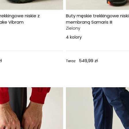
rekkingowe niskie z
Buty męskie trekkingowe niski
ake Vibram
membraną Samaris III
Zielony
4
kolory
ł
549,99 zł
Teraz