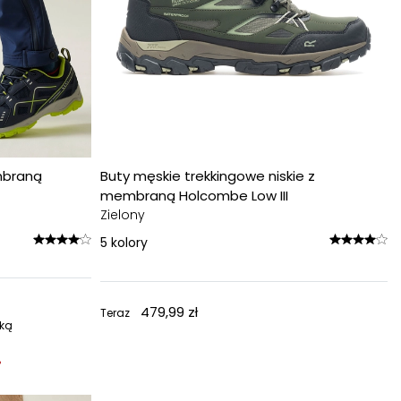
mbraną
Buty męskie trekkingowe niskie z
membraną Holcombe Low III
Zielony
5
kolory
479,99 zł
Teraz
żką
%