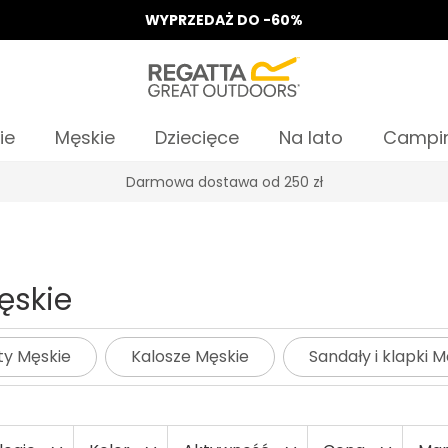
WYPRZEDAŻ DO -60%
ie
Męskie
Dziecięce
Na lato
Campi
Odbierz 15%, za zapis do Newslettera*
ęskie
ty Męskie
Kalosze Męskie
Sandały i klapki M