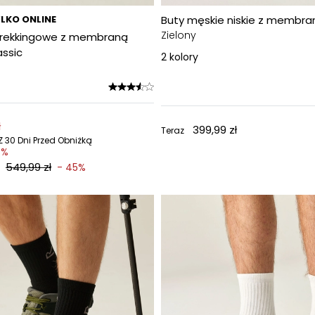
LKO ONLINE
Buty męskie niskie z membr
Zielony
trekkingowe z membraną
ssic
2
kolory
ł
399,99 zł
Teraz
 30 Dni Przed Obniżką
5%
549,99 zł
- 45%