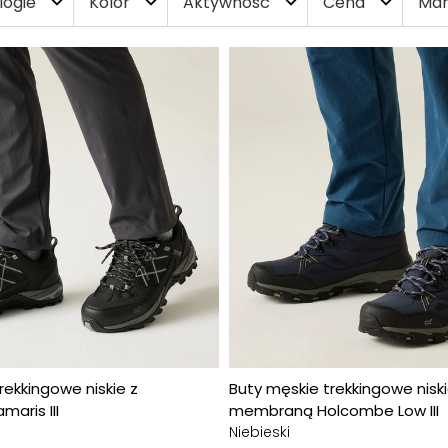
logie
Kolor
Aktywność
Cena
Mar
expand_more
expand_more
expand_more
expand_more
rekkingowe niskie z
Buty męskie trekkingowe niski
aris III
membraną Holcombe Low III
Niebieski