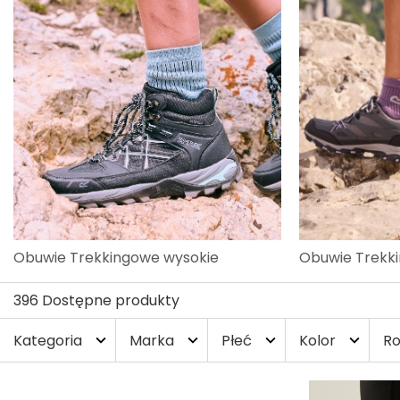
Obuwie Trekkingowe wysokie
Obuwie Trekki
396 Dostępne produkty
Kategoria
Marka
Płeć
Kolor
Ro
expand_more
expand_more
expand_more
expand_more