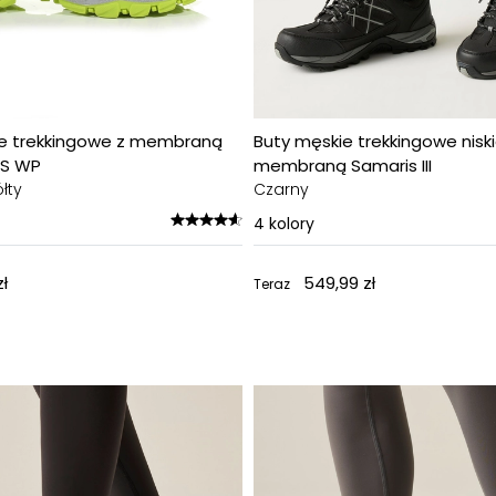
ce trekkingowe z membraną
Buty męskie trekkingowe niski
ES WP
membraną Samaris III
łty
Czarny
4
kolory
ł
549,99 zł
Teraz