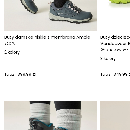
Buty damskie niskie z membraną Amble
Buty dziecię
Szary
Vendeavour 
Granatowo-żó
2
kolory
3
kolory
399,99 zł
349,99 z
Teraz
Teraz