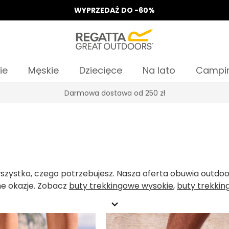
WYPRZEDAŻ DO -60%
ie
Męskie
Dziecięce
Na lato
Campi
Odbierz 15%, za zapis do Newslettera*
 wszystko, czego potrzebujesz. Nasza oferta obuwia outd
e okazje. Zobacz
buty trekkingowe wysokie
,
buty trekkin
rojektantów zadbał o to, aby każdy krok podczas Twoich 
expand_more
dź ofertę obuwia dla całej rodziny: mężczyzn, kobiet i dz