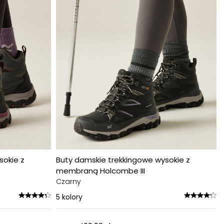
sokie z
Buty damskie trekkingowe wysokie z
membraną Holcombe III
Czarny
5
kolory