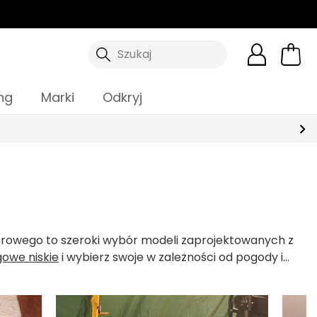
Szukaj
ng
Marki
Odkryj
oorowego to szeroki wybór modeli zaprojektowanych z
gowe niskie
i wybierz swoje w zależności od pogody i
wędrówek, prowadził do celu. Obuwie, które stworzono z
ieci.