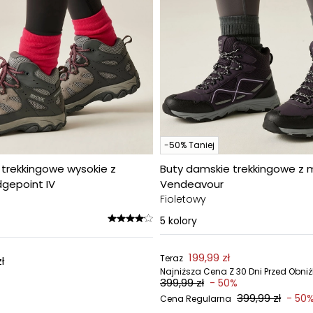
-50% Taniej
 trekkingowe wysokie z
Buty damskie trekkingowe z
gepoint IV
Vendeavour
Fioletowy
5
kolory
199,99 zł
Teraz
ł
Najniższa Cena Z 30 Dni Przed Obni
399,99 zł
- 50%
399,99 zł
- 50
Cena Regularna