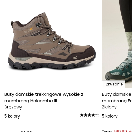
-21% Taniej
Buty damskie trekkingowe wysokie z
Buty damskie
membraną Holcombe III
membraną Ed
Brązowy
Zielony
5
kolory
5
kolory
169,99 zł
Teraz