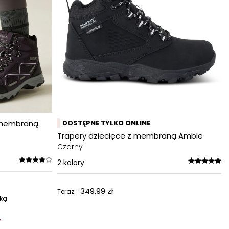
 membraną
DOSTĘPNE TYLKO ONLINE
Trapery dziecięce z membraną Amble
Czarny
2
kolory
349,99 zł
Teraz
żką
%