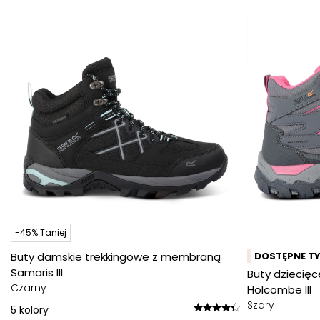
-45% Taniej
Buty damskie trekkingowe z membraną
DOSTĘPNE TY
Samaris III
Buty dziecię
Czarny
Holcombe III
Szary
5
kolory