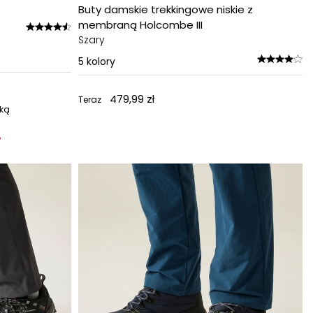
Buty damskie trekkingowe niskie z
membraną Holcombe III
Szary
5
kolory
479,99 zł
Teraz
żką
%