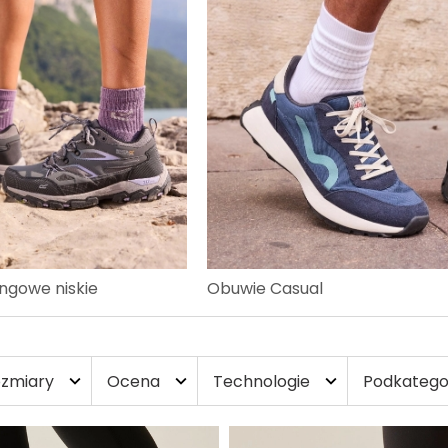
ngowe niskie
Obuwie Casual
zmiary
Ocena
Technologie
Podkatego
expand_more
expand_more
expand_more