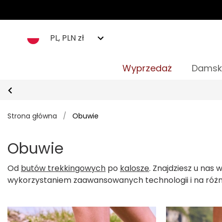
PL, PLN zł
Wyprzedaż
Damsk
Strona główna
/
Obuwie
Obuwie
Od
butów trekkingowych
po
kalosze
. Znajdziesz u nas
wykorzystaniem zaawansowanych technologii i na różn
potrzeb.
Komfort jest kluczowy, dlatego nasz zespół p
myślą o niezawodnej wydajności w każdym terenie. Spraw