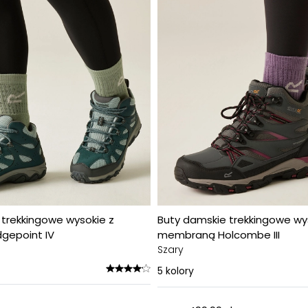
 trekkingowe wysokie z
Buty damskie trekkingowe wy
gepoint IV
membraną Holcombe III
Szary
5
kolory