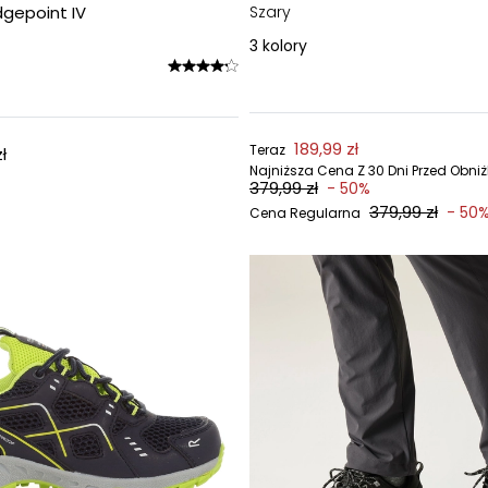
gepoint IV
Szary
3
kolory
189,99 zł
Teraz
ł
Najniższa Cena Z 30 Dni Przed Obni
379,99 zł
- 50%
379,99 zł
- 50
Cena Regularna