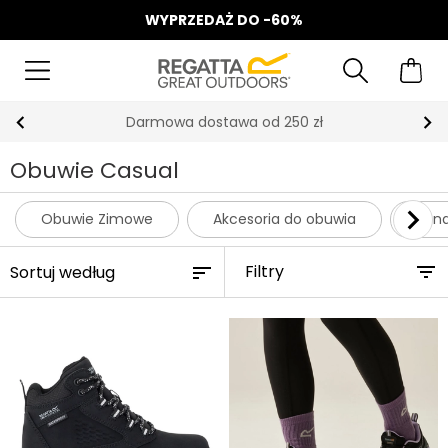
WYPRZEDAŻ DO -60%
Odbierz 15%, za zapis do Newslettera*
Obuwie Casual
Obuwie Zimowe
Akcesoria do obuwia
Sand
Filtry