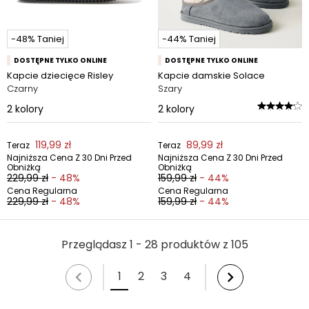
-48% Taniej
-44% Taniej
DOSTĘPNE TYLKO ONLINE
DOSTĘPNE TYLKO ONLINE
Kapcie dziecięce Risley
Kapcie damskie Solace
Czarny
Szary
2
kolory
2
kolory
119,99 zł
89,99 zł
Teraz
Teraz
Najniższa Cena Z 30 Dni Przed
Najniższa Cena Z 30 Dni Przed
Obniżką
Obniżką
229,99 zł
- 48%
159,99 zł
- 44%
Cena Regularna
Cena Regularna
229,99 zł
- 48%
159,99 zł
- 44%
Przeglądasz 1 - 28 produktów z 105
1
2
3
4