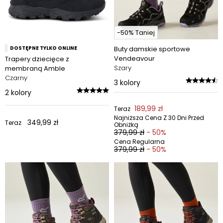
-50% Taniej
DOSTĘPNE TYLKO ONLINE
Buty damskie sportowe
Vendeavour
Trapery dziecięce z
Szary
membraną Amble
Czarny
3
kolory
2
kolory
189,99 zł
Teraz
Najniższa Cena Z 30 Dni Przed
349,99 zł
Teraz
Obniżką
379,99 zł
- 50%
Cena Regularna
379,99 zł
- 50%