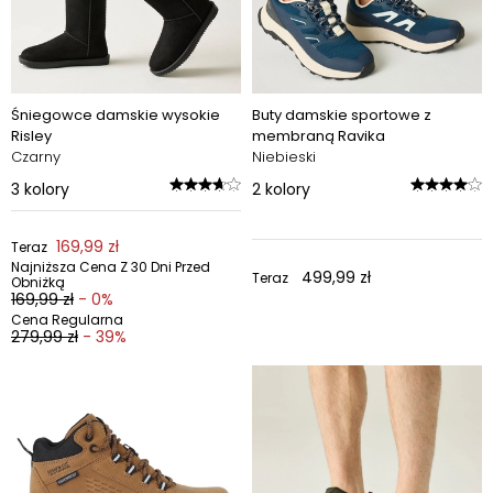
Śniegowce damskie wysokie
Buty damskie sportowe z
Risley
membraną Ravika
Czarny
Niebieski
3
kolory
2
kolory
169,99 zł
Teraz
Najniższa Cena Z 30 Dni Przed
499,99 zł
Teraz
Obniżką
169,99 zł
- 0%
Cena Regularna
279,99 zł
- 39%