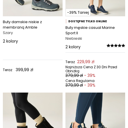
-39% Taniej
Buty damskie niskie z
DOSTĘPNE TYLKO ONLINE
membraną Amble
Buty męskie casual Marine
Szary
Sport II
Niebieski
2
kolory
2
kolory
229,99 zł
Teraz
Najniższa Cena Z 30 Dni Przed
399,99 zł
Teraz
Obniżką
379,99 zł
- 39%
Cena Regularna
379,99 zł
- 39%