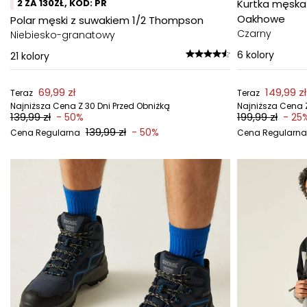
2 ZA 130ZŁ, KOD: PR
Kurtka męsk
Oakhowe
Polar męski z suwakiem 1/2 Thompson
Czarny
Niebiesko-granatowy
6
kolory
21
kolory
69,99 zł
149,99 zł
Teraz
Teraz
Najniższa Cena Z 30 Dni Przed Obniżką
Najniższa Cena Z
139,99 zł
199,99 zł
- 50%
- 25
139,99 zł
- 50%
Cena Regularna
Cena Regularna