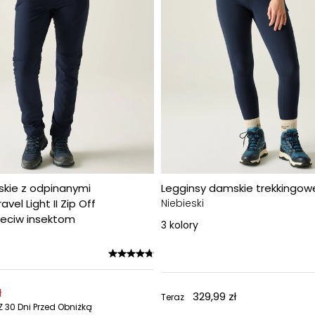
kie z odpinanymi
Legginsy damskie trekkingow
el Light II Zip Off
Niebieski
eciw insektom
3
kolory
ł
329,99 zł
Teraz
 30 Dni Przed Obniżką