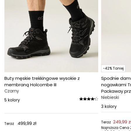
-42% Taniej
Buty męskie trekkingowe wysokie z
Spodnie dams
membraną Holcombe III
nogawkami Trav
Czarny
Packaway prz
Niebieski
5
kolory
3
kolory
249,99 z
Teraz
499,99 zł
Teraz
Najniższa Cena Z