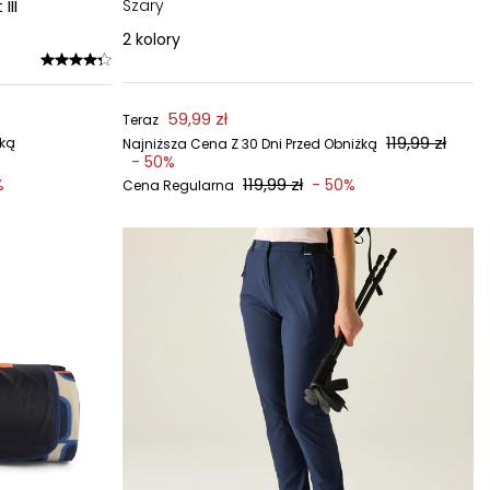
III
Szary
2
kolory
59,99 zł
Teraz
119,99 zł
żką
Najniższa Cena Z 30 Dni Przed Obniżką
- 50%
119,99 zł
%
- 50%
Cena Regularna