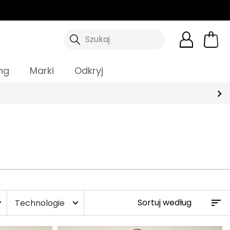
Szukaj
ng
Marki
Odkryj
Technologie
more
expand_more