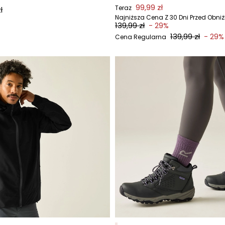
99,99 zł
Teraz
ł
Najniższa Cena Z 30 Dni Przed Obni
139,99 zł
- 29%
139,99 zł
- 29%
Cena Regularna