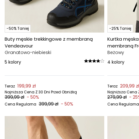
-50% Taniej
-25% Taniej
Buty męskie trekkingowe z membraną
Kurtka męska
Vendeavour
membraną Fr
Granatowo-niebieski
Beżowy
5
kolory
4
kolory
199,99 zł
209,99 z
Teraz
Teraz
Najniższa Cena Z 30 Dni Przed Obniżką
Najniższa Cena Z
399,99 zł
279,99 zł
- 50%
- 25
399,99 zł
- 50%
Cena Regularna
Cena Regularna