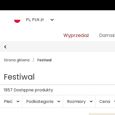
PL, PLN zł
Wyprzedaż
Damsk
Strona główna
/
Festiwal
Festiwal
1957 Dostępne produkty
Płeć
Podkategoria
Rozmiary
Cena
expand_more
expand_more
expand_more
expa