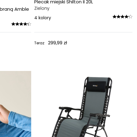
Plecak miejski Shilton II 20L
Zielony
mbraną Amble
4
kolory
299,99 zł
Teraz