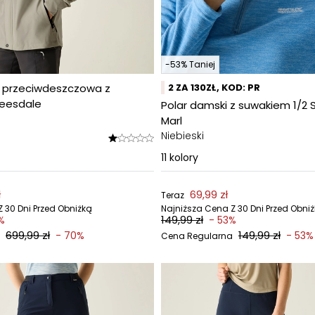
-53% Taniej
 przeciwdeszczowa z
2 ZA 130ZŁ, KOD: PR
eesdale
Polar damski z suwakiem 1/2
Marl
Niebieski
11
kolory
ł
69,99 zł
Teraz
 30 Dni Przed Obniżką
Najniższa Cena Z 30 Dni Przed Obni
149,99 zł
%
- 53%
699,99 zł
149,99 zł
- 70%
- 53%
Cena Regularna