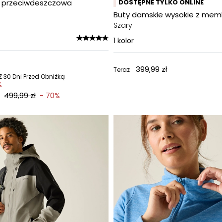
a przeciwdeszczowa
DOSTĘPNE TYLKO ONLINE
Buty damskie wysokie z me
Szary
1
kolor
399,99 zł
Teraz
 30 Dni Przed Obniżką
%
499,99 zł
- 70%