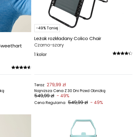
-49% Taniej
Leżak rozkładany Colico Chair
Czarno-szary
 Sweethart
1
kolor
279,99 zł
Teraz
żką
Najniższa Cena Z 30 Dni Przed Obniżką
549,99 zł
- 49%
549,99 zł
- 49%
Cena Regularna