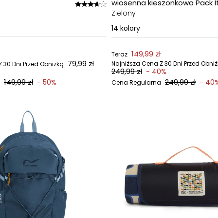
wiosenna kieszonkowa Pack It 
Zielony
14
kolory
149,99 zł
Teraz
79,99 zł
Najniższa Cena Z 30 Dni Przed Obni
 30 Dni Przed Obniżką
249,99 zł
- 40%
149,99 zł
249,99 zł
- 50%
- 40
Cena Regularna