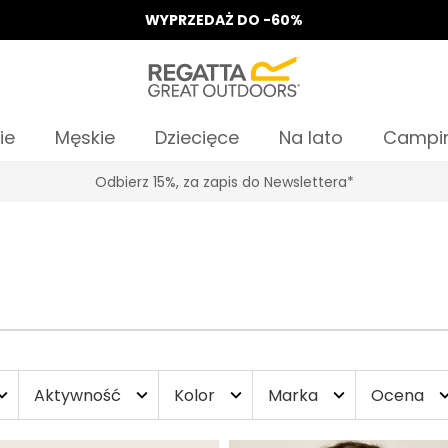
WYPRZEDAŻ DO -60%
ie
Męskie
Dziecięce
Na lato
Campi
Odbierz 15%, za zapis do Newslettera*
Aktywność
Kolor
Marka
Ocena
nd_more
expand_more
expand_more
expand_more
expand_