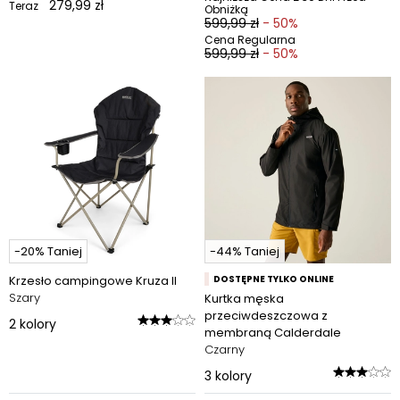
279,99 zł
Teraz
Obniżką
599,99 zł
- 50%
Cena Regularna
599,99 zł
- 50%
-20% Taniej
-44% Taniej
Krzesło campingowe Kruza II
DOSTĘPNE TYLKO ONLINE
Szary
Kurtka męska
przeciwdeszczowa z
2
kolory
membraną Calderdale
Czarny
3
kolory