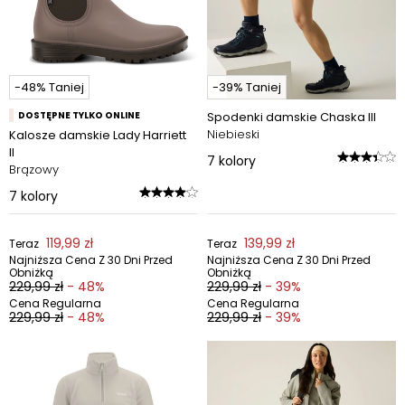
-48% Taniej
-39% Taniej
DOSTĘPNE TYLKO ONLINE
Spodenki damskie Chaska III
Niebieski
Kalosze damskie Lady Harriett
II
7
kolory
Brązowy
7
kolory
119,99 zł
139,99 zł
Teraz
Teraz
Najniższa Cena Z 30 Dni Przed
Najniższa Cena Z 30 Dni Przed
Obniżką
Obniżką
229,99 zł
- 48%
229,99 zł
- 39%
Cena Regularna
Cena Regularna
229,99 zł
- 48%
229,99 zł
- 39%