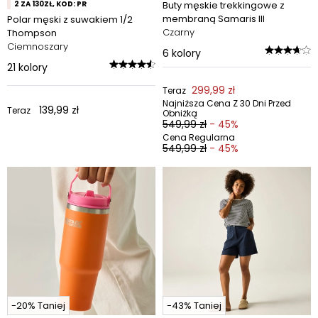
2 ZA 130ZŁ, KOD: PR
Buty męskie trekkingowe z
membraną Samaris III
Polar męski z suwakiem 1/2
Czarny
Thompson
Ciemnoszary
6
kolory
21
kolory
299,99 zł
Teraz
Najniższa Cena Z 30 Dni Przed
139,99 zł
Teraz
Obniżką
549,99 zł
- 45%
Cena Regularna
549,99 zł
- 45%
-20% Taniej
-43% Taniej