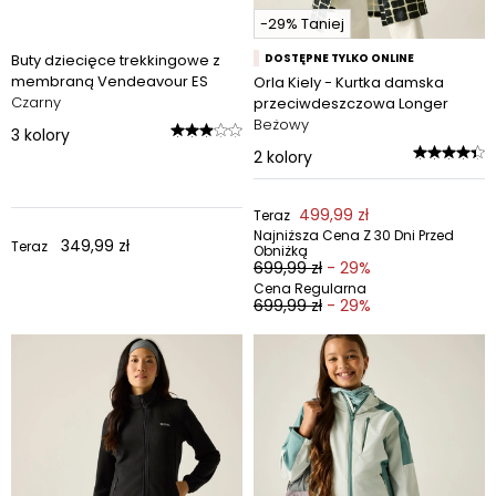
-29% Taniej
Buty dziecięce trekkingowe z
DOSTĘPNE TYLKO ONLINE
membraną Vendeavour ES
Orla Kiely - Kurtka damska
Czarny
przeciwdeszczowa Longer
Beżowy
3
kolory
2
kolory
499,99 zł
Teraz
Najniższa Cena Z 30 Dni Przed
349,99 zł
Teraz
Obniżką
699,99 zł
- 29%
Cena Regularna
699,99 zł
- 29%