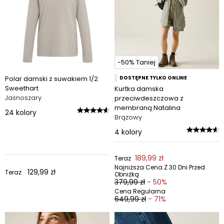
-50% Taniej
Polar damski z suwakiem 1/2
DOSTĘPNE TYLKO ONLINE
Sweethart
Kurtka damska
Jasnoszary
przeciwdeszczowa z
membraną Natalina
24
kolory
Brązowy
4
kolory
189,99 zł
Teraz
Najniższa Cena Z 30 Dni Przed
129,99 zł
Teraz
Obniżką
379,99 zł
- 50%
Cena Regularna
649,99 zł
- 71%