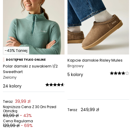
-43% Taniej
DOSTĘPNE TYLKO ONLINE
Kapcie damskie Risley Mules
Brązowy
Polar damski z suwakiem 1/2
Sweethart
5
kolory
Zielony
24
kolory
39,99 zł
Teraz
Najniższa Cena Z 30 Dni Przed
249,99 zł
Teraz
Obniżką
69,99 zł
- 43%
Cena Regularna
129,99 zł
- 69%