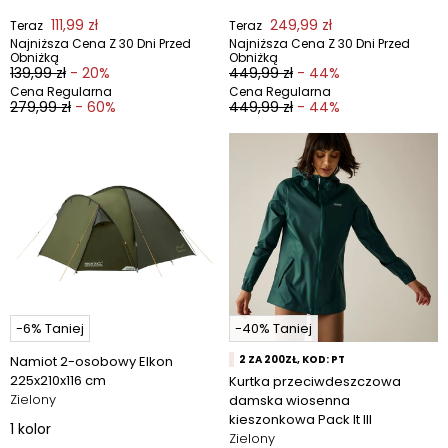
111,99 zł
249,99 zł
Teraz
Teraz
Najniższa Cena Z 30 Dni Przed
Najniższa Cena Z 30 Dni Przed
Obniżką
Obniżką
139,99 zł
- 20%
449,99 zł
- 44%
Cena Regularna
Cena Regularna
279,99 zł
- 60%
449,99 zł
- 44%
-6% Taniej
-40% Taniej
Namiot 2-osobowy Elkon
2 ZA 200ZŁ, KOD: PT
225x210x116 cm
Kurtka przeciwdeszczowa
Zielony
damska wiosenna
kieszonkowa Pack It III
1
kolor
Zielony