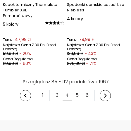
Kubek termiczny Thermulate
Spodenki damskie casual Liza
Tumbler 0.9L
Niebieski
Pomarańczowy
4
kolory
5
kolory
47,99 zł
79,99 zł
Teraz
Teraz
Najniższa Cena Z 30 Dni Przed
Najniższa Cena Z 30 Dni Przed
Obniżką
Obniżką
59,99 zł
- 20%
139,99 zł
- 43%
Cena Regularna
Cena Regularna
119,99 zł
- 60%
279,99 zł
- 71%
Przeglądasz 85 - 112 produktów z 1967
1
3
4
5
6