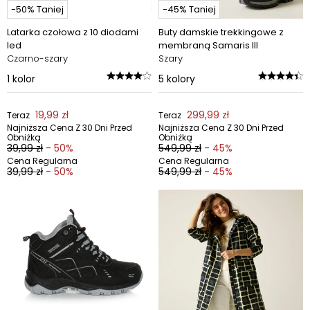
-50% Taniej
-45% Taniej
Latarka czołowa z 10 diodami
Buty damskie trekkingowe z
led
membraną Samaris III
Czarno-szary
Szary
1
kolor
5
kolory
19,99 zł
299,99 zł
Teraz
Teraz
Najniższa Cena Z 30 Dni Przed
Najniższa Cena Z 30 Dni Przed
Obniżką
Obniżką
39,99 zł
- 50%
549,99 zł
- 45%
Cena Regularna
Cena Regularna
39,99 zł
- 50%
549,99 zł
- 45%