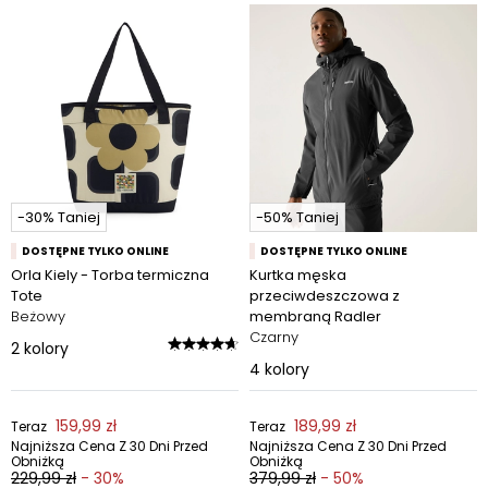
-30% Taniej
-50% Taniej
DOSTĘPNE TYLKO ONLINE
DOSTĘPNE TYLKO ONLINE
Orla Kiely - Torba termiczna
Kurtka męska
Tote
przeciwdeszczowa z
Beżowy
membraną Radler
Czarny
2
kolory
4
kolory
159,99 zł
189,99 zł
Teraz
Teraz
Najniższa Cena Z 30 Dni Przed
Najniższa Cena Z 30 Dni Przed
Obniżką
Obniżką
229,99 zł
- 30%
379,99 zł
- 50%