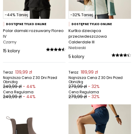
-44% Taniej
-32% Taniej
DOSTĘPNE TYLKO ONLINE
DOSTĘPNE TYLKO ONLINE
Polar damski rozsuwany Floreo
Kurtka dziecięca
IV
przeciwdeszczowa
Czarny
Calderdale III
Niebieski
15
kolory
5
kolory
139,99 zł
189,99 zł
Teraz
Teraz
Najniższa Cena Z 30 Dni Przed
Najniższa Cena Z 30 Dni Przed
Obniżką
Obniżką
249,99 zł
- 44%
279,99 zł
- 32%
Cena Regularna
Cena Regularna
249,99 zł
- 44%
279,99 zł
- 32%