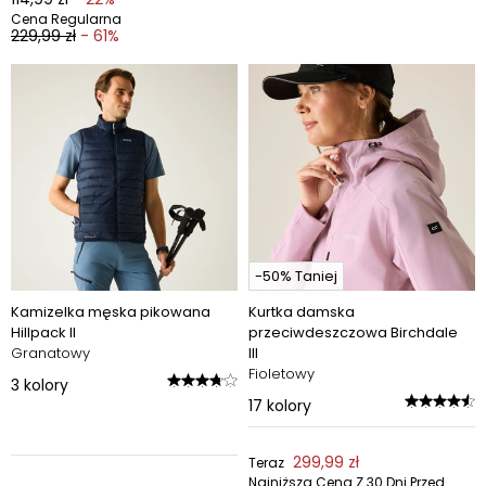
Cena Regularna
229,99 zł
- 61%
-50% Taniej
Kamizelka męska pikowana
Kurtka damska
Hillpack II
przeciwdeszczowa Birchdale
Granatowy
III
Fioletowy
3
kolory
17
kolory
299,99 zł
Teraz
Najniższa Cena Z 30 Dni Przed