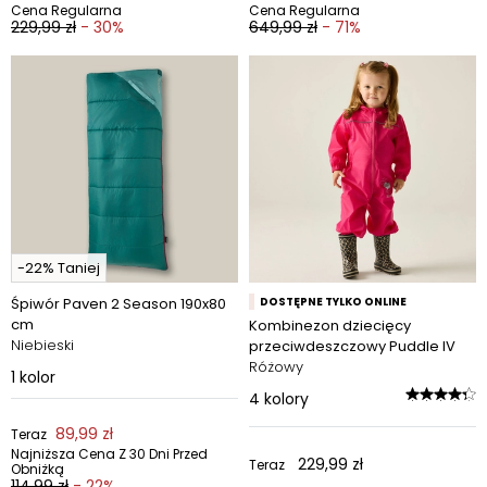
Cena Regularna
Cena Regularna
229,99 zł
- 30%
649,99 zł
- 71%
-22% Taniej
Śpiwór Paven 2 Season 190x80
DOSTĘPNE TYLKO ONLINE
cm
Kombinezon dziecięcy
Niebieski
przeciwdeszczowy Puddle IV
Różowy
1
kolor
4
kolory
89,99 zł
Teraz
Najniższa Cena Z 30 Dni Przed
229,99 zł
Teraz
Obniżką
114,99 zł
- 22%