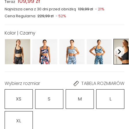
109,99 zł
Teraz
Najniższa cena z 30 dni przed obniżką
139,99 zł
- 21%
Cena Regularna
229,99 zł
- 52%
Kolor | Czarny
Wybierz rozmiar
TABELA ROZMIARÓW
XS
S
M
L
XL