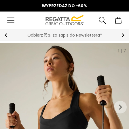
WYPRZEDAŻ DO -60%
Odbierz 15%, za zapis do Newslettera*
1
|
7
keyboard_arrow_right