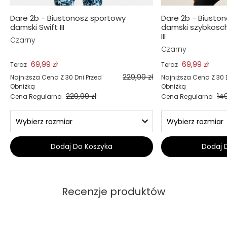
Dare 2b - Biustonosz sportowy
Dare 2b - Biusto
damski Swift III
damski szybkosch
III
Czarny
Czarny
69,99 zł
69,99 zł
Teraz
Teraz
229,99 zł
Najniższa Cena Z 30 Dni Przed
Najniższa Cena Z 30 
Obniżką
Obniżką
229,99 zł
149
Cena Regularna
Cena Regularna
Dodaj Do Koszyka
Dodaj 
Recenzje produktów