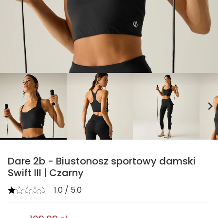
chevron_right
Dare 2b - Biustonosz sportowy damski
Swift III | Czarny
1.0 / 5.0