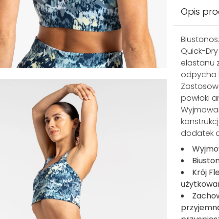
Opis pr
Biustonosz
Quick-Dry 
elastanu 
odpycha 
Zastosowa
powłoki a
Wyjmowan
konstrukc
dodatek d
Wyjmo
Biusto
Krój F
użytkowan
Zachow
przyjemna