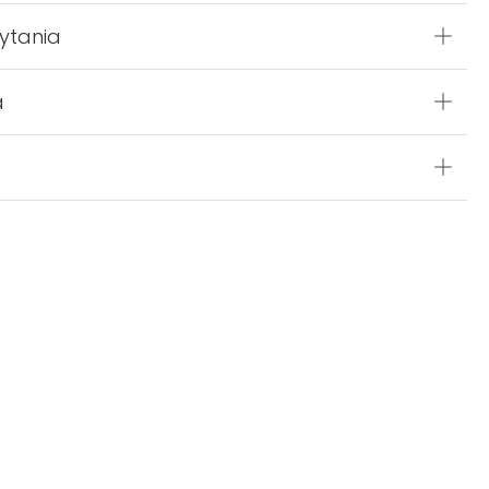
ytania
a