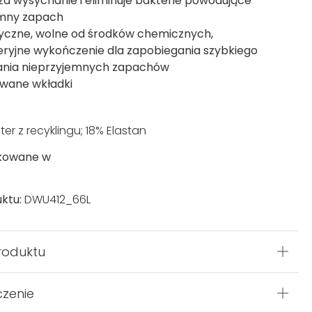
za wysychanie i eliminuje bakterie powodujące
emny zapach
yczne, wolne od środków chemicznych,
ryjne wykończenie dla zapobiegania szybkiego
nia nieprzyjemnych zapachów
wane wkładki
ter z recyklingu; 18% Elastan
kowane w
ktu:
DWU412_66L
roduktu
czenie