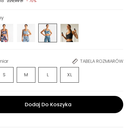
na
229,99 zł
- 70%
ny
miar
TABELA ROZMIARÓW
S
M
L
XL
Dodaj Do Koszyka