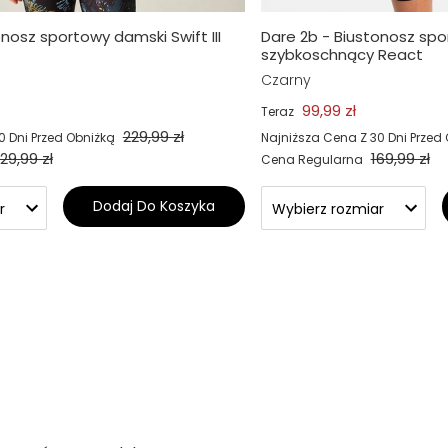
nosz sportowy damski Swift III
Dare 2b - Biustonosz sp
szybkoschnący React
Czarny
99,99 zł
Teraz
229,99 zł
0 Dni Przed Obniżką
Najniższa Cena Z 30 Dni Przed
29,99 zł
169,99 zł
Cena Regularna
Dodaj Do Koszyka