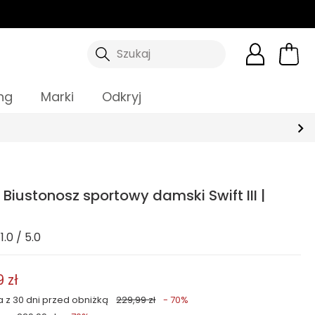
Szukaj
ng
Marki
Odkryj
 Biustonosz sportowy damski Swift III |
1.0 / 5.0
 zł
a z 30 dni przed obniżką
229,99 zł
- 70%