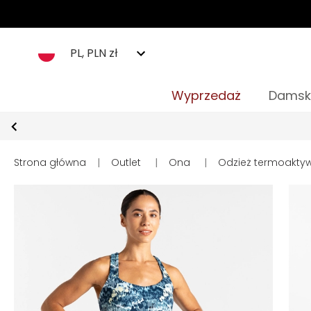
PL, PLN zł
Wyprzedaż
Damsk
Strona główna
|
Outlet
|
Ona
|
Odzież termoakty