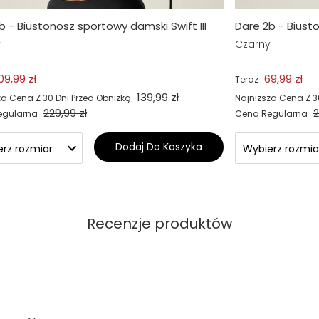
b - Biustonosz sportowy damski Swift III
Dare 2b - Biusto
y
Czarny
09,99 zł
69,99 zł
Teraz
139,99 zł
za Cena Z 30 Dni Przed Obniżką
Najniższa Cena Z 3
229,99 zł
2
egularna
Cena Regularna
Dodaj Do Koszyka
Recenzje produktów