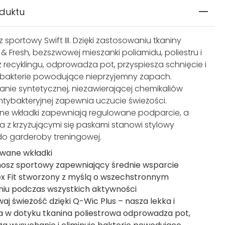
oduktu
 sportowy Swift III. Dzięki zastosowaniu tkaniny
& Fresh, bezszwowej mieszanki poliamidu, poliestru i
z recyklingu, odprowadza pot, przyspiesza schnięcie i
bakterie powodujące nieprzyjemny zapach.
nie syntetycznej, niezawierającej chemikaliów
ntybakteryjnej zapewnia uczucie świeżości.
e wkładki zapewniają regulowane podparcie, a
ja z krzyżującymi się paskami stanowi stylowy
o garderoby treningowej.
wane wkładki
nosz sportowy zapewniający średnie wsparcie
lex Fit stworzony z myślą o wszechstronnym
iu podczas wszystkich aktywności
aj świeżość dzięki Q-Wic Plus – nasza lekka i
 w dotyku tkanina poliestrowa odprowadza pot,