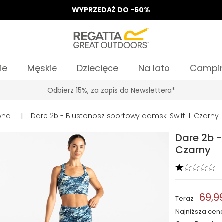
WYPRZEDAŻ DO -60%
ie
Męskie
Dziecięce
Na lato
Campi
Odbierz 15%, za zapis do Newslettera*
wna
|
Dare 2b - Biustonosz sportowy damski Swift III Czarny
Dare 2b -
Czarny
69,99
Teraz
Najniższa cen