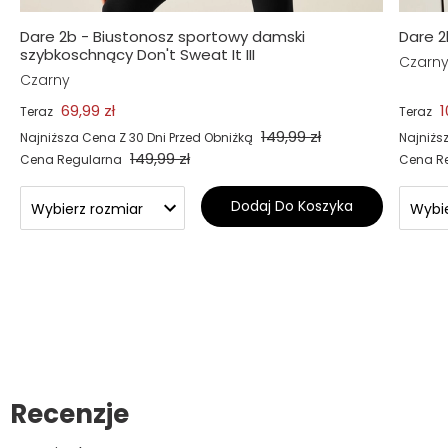
Dare 2b - Biustonosz sportowy damski
Dare 2
szybkoschnący Don't Sweat It III
Czarn
Czarny
69,99 zł
1
Teraz
Teraz
149,99 zł
Najniższa Cena Z 30 Dni Przed Obniżką
Najniżs
149,99 zł
Cena Regularna
Cena R
Dodaj Do Koszyka