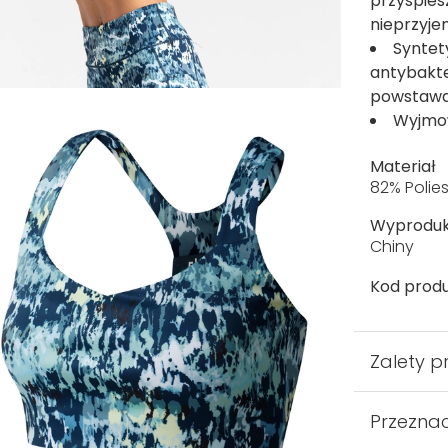
przyspies
nieprzyj
Syntet
antybakte
powstawa
Wyjmo
Materiał
82% Polies
Wyprodu
Chiny
Kod produ
Zalety p
Przezna