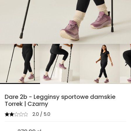
chevron_right
Dare 2b - Legginsy sportowe damskie
Torrek | Czarny
2.0 / 5.0