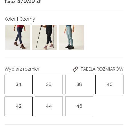
379,99 zł
Teraz
Kolor | Czarny
Wybierz rozmiar
TABELA ROZMIARÓW
34
36
38
40
42
44
46