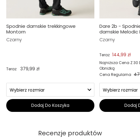
Spodnie damskie trekkingowe
Dare 2b - Spodni
Montorn
damskie Melodic P
Czarny
Czarny
144,99 zł
Teraz
Najniższa Cena Z 30 
379,99 zł
Obniżką
Teraz
47
Cena Regularna
Dodaj Do Koszyka
Dodaj 
Recenzje produktów