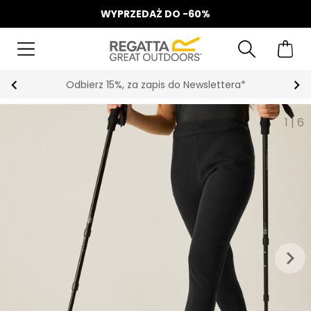
WYPRZEDAŻ DO -60%
Odbierz 15%, za zapis do Newslettera*
1
|
6
keyboard_arrow_right