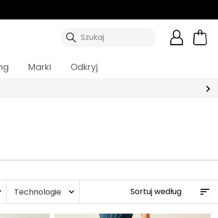
Szukaj
ng
Marki
Odkryj
Technologie
more
expand_more