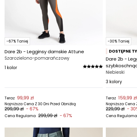
-67% Taniej
-30% Taniej
Dare 2b - Legginsy damskie Attune
DOSTĘPNE TY
Szarozielono-pomarańczowy
Dare 2b - Le
szybkoschnąc
1
kolor
Niebieski
3
kolory
99,99 zł
159,99 zł
Teraz
Teraz
Najniższa Cena Z 30 Dni Przed Obniżką
Najniższa Cena Z
299,99 zł
229,99 zł
- 67%
- 30
299,99 zł
- 67%
Cena Regularna
Cena Regularna