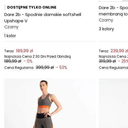
DOSTĘPNE TYLKO ONLINE
Dare 2b - Spo
membraną Ic
Dare 2b - Spodnie damskie softshell
Czarny
Upshape V
Czarny
3
kolory
1
kolor
189,99 zł
239,99 z
Teraz
Teraz
Najniższa Cena Z 30 Dni Przed Obniżką
Najniższa Cena Z
189,99 zł
319,99 zł
- 0%
- 25
399,99 zł
- 53%
Cena Regularna
Cena Regularna