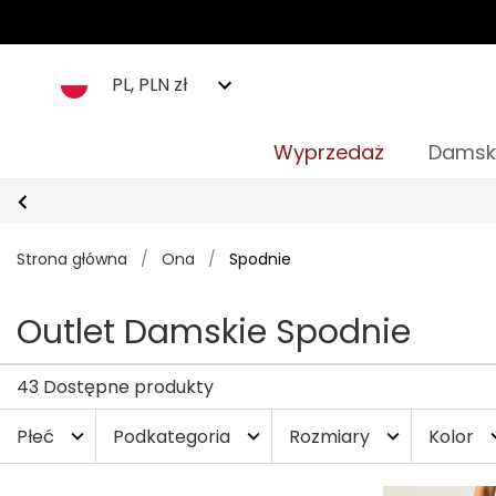
PL, PLN zł
Wyprzedaż
Damsk
Strona główna
/
Ona
/
Spodnie
Outlet Damskie Spodnie
43 Dostępne produkty
Płeć
Podkategoria
Rozmiary
Kolor
expand_more
expand_more
expand_more
expan