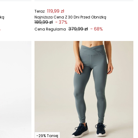
119,99 zł
Teraz
żką
Najniższa Cena Z 30 Dni Przed Obniżką
189,99 zł
- 37%
379,99 zł
%
- 68%
Cena Regularna
-29% Taniej