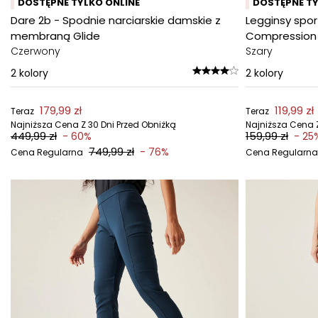
DOSTĘPNE TYLKO ONLINE
DOSTĘPNE TY
Dare 2b - Spodnie narciarskie damskie z
Legginsy spo
membraną Glide
Compression
Czerwony
Szary
2
kolory
2
kolory
179,99 zł
119,99 zł
Teraz
Teraz
Najniższa Cena Z 30 Dni Przed Obniżką
Najniższa Cena Z
449,99 zł
159,99 zł
- 60%
- 25
749,99 zł
- 76%
Cena Regularna
Cena Regularna