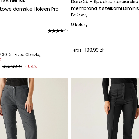
LKO ONLINE
Dare 2b - Spodnie narciarski
membraną z szelkami Dimini
rtowe damskie Holeen Pro
Beżowy
9
kolory
199,99 zł
Teraz
 30 Dni Przed Obniżką
%
329,99 zł
- 64%