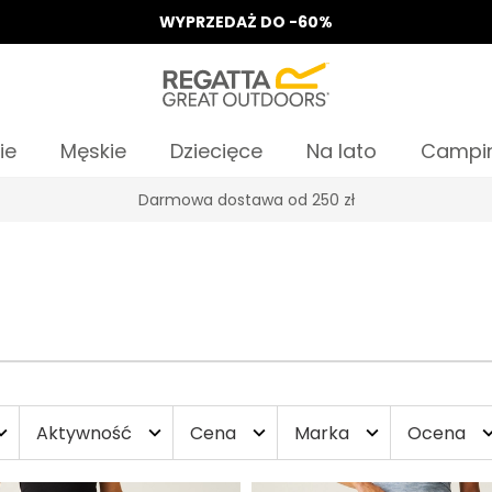
WYPRZEDAŻ DO -60%
ie
Męskie
Dziecięce
Na lato
Campi
Odbierz 15%, za zapis do Newslettera*
Aktywność
Cena
Marka
Ocena
d_more
expand_more
expand_more
expand_more
expand_