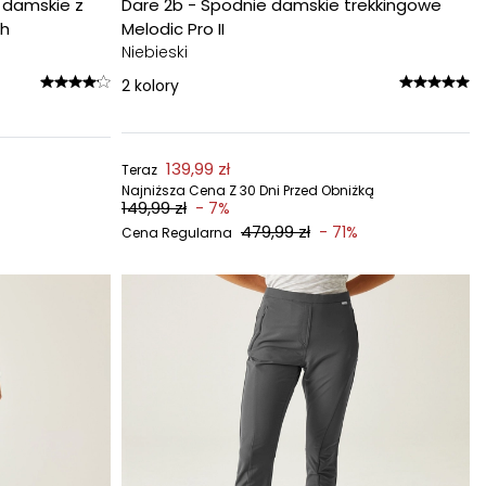
e damskie z
Dare 2b - Spodnie damskie trekkingowe
sh
Melodic Pro II
Niebieski
2
kolory
139,99 zł
Teraz
Najniższa Cena Z 30 Dni Przed Obniżką
149,99 zł
- 7%
479,99 zł
- 71%
Cena Regularna