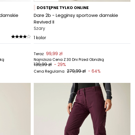
DOSTĘPNE TYLKO ONLINE
 damskie
Dare 2b - Legginsy sportowe damskie
Revived II
Szary
1
kolor
99,99 zł
Teraz
żką
Najniższa Cena Z 30 Dni Przed Obniżką
139,99 zł
- 29%
279,99 zł
%
- 64%
Cena Regularna