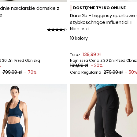
dnie narciarskie damskie z
DOSTĘPNE TYLKO ONLINE
e
Dare 2b - Legginsy sportowe
szybkoschnące Influential II
Niebieski
10
kolory
ł
139,99 zł
Teraz
 30 Dni Przed Obniżką
Najniższa Cena Z 30 Dni Przed Obni
199,99 zł
%
- 30%
799,99 zł
279,99 zł
- 70%
- 50
Cena Regularna