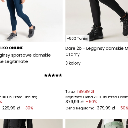
-50% Taniej
LKO ONLINE
Dare 2b - Legginsy damskie Me
Czarny
gginsy sportowe damskie
e Legitimate
3
kolory
189,99 zł
Teraz
 30 Dni Przed Obniżką
Najniższa Cena Z 30 Dni Przed Obni
379,99 zł
%
- 50%
229,99 zł
379,99 zł
- 30%
- 50
Cena Regularna