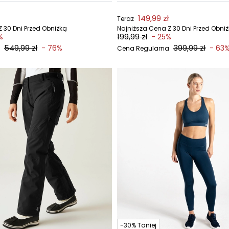
149,99 zł
Teraz
 30 Dni Przed Obniżką
Najniższa Cena Z 30 Dni Przed Obni
199,99 zł
%
- 25%
549,99 zł
399,99 zł
- 76%
- 63
Cena Regularna
-30% Taniej