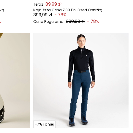
89,99 zł
Teraz
żką
Najniższa Cena Z 30 Dni Przed Obniżką
399,99 zł
- 78%
399,99 zł
%
- 78%
Cena Regularna
-7% Taniej