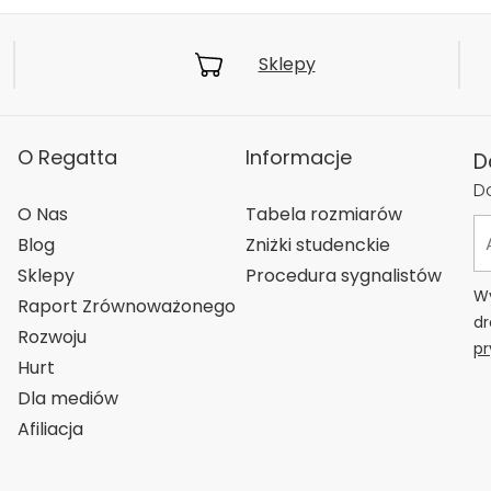
Sklepy
O Regatta
Informacje
D
Do
O Nas
Tabela rozmiarów
Blog
Zniżki studenckie
Sklepy
Procedura sygnalistów
Wy
Raport Zrównoważonego
dr
Rozwoju
pr
Hurt
Dla mediów
Afiliacja