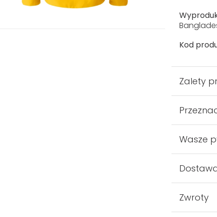
Wyprodu
Banglade
Kod produ
Zalety p
Przezna
Wasze p
Dostaw
Zwroty