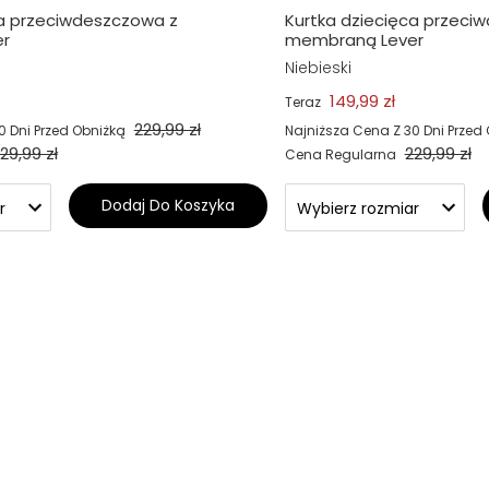
ca przeciwdeszczowa z
Kurtka dziecięca przeci
r
membraną Lever
Niebieski
149,99 zł
Teraz
229,99 zł
0 Dni Przed Obniżką
Najniższa Cena Z 30 Dni Przed
29,99 zł
229,99 zł
Cena Regularna
Dodaj Do Koszyka