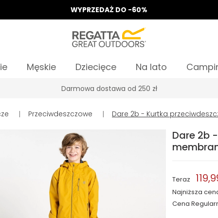
WYPRZEDAŻ DO -60%
ie
Męskie
Dziecięce
Na lato
Campi
Odbierz 15%, za zapis do Newslettera*
cze
|
Przeciwdeszczowe
|
Dare 2b - Kurtka przeciwdesz
Dare 2b 
membraną
119,9
Teraz
Najniższa cen
Cena Regular