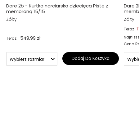
Dare 2b - Kurtka narciarska dziecięca Piste z
Dare 2
membraną 15/15
membr
Żółty
Żółty
1
Teraz
Najniżs
549,99 zł
Teraz
Cena R
Dodaj Do Koszyka