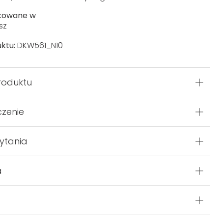
kowane w
sz
ktu:
DKW561_N10
roduktu
czenie
ytania
a