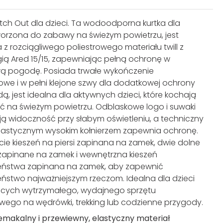
itch Out dla dzieci. Ta wodoodporna kurtka dla
tworzona do zabawy na świeżym powietrzu, jest
z rozciągliwego poliestrowego materiału twill z
ią Ared 15/15, zapewniając pełną ochronę w
ą pogodę. Posiada trwałe wykończenie
we i w pełni klejone szwy dla dodatkowej ochrony
ą, jest idealna dla aktywnych dzieci, które kochają
 na świeżym powietrzu. Odblaskowe logo i suwaki
ą widoczność przy słabym oświetleniu, a techniczny
elastycznym wysokim kołnierzem zapewnia ochronę.
ie kieszeń na piersi zapinana na zamek, dwie dolne
 zapinane na zamek i wewnętrzna kieszeń
eństwa zapinana na zamek, aby zapewnić
ństwo najważniejszym rzeczom. Idealna dla dzieci
ących wytrzymałego, wydajnego sprzętu
ego na wędrówki, trekking lub codzienne przygody.
emakalny i przewiewny, elastyczny materiał