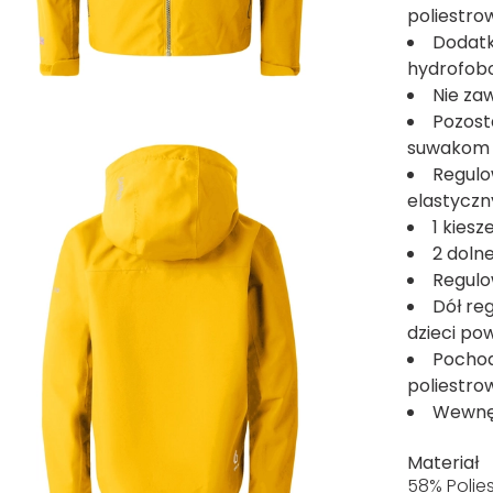
poliestro
Dodatk
hydrofobo
Nie za
Pozost
suwakom
Regulo
elastycz
1 kiesz
2 doln
Regulo
Dół re
dzieci pow
Pochod
poliestro
Wewnęt
Materiał
58% Polies