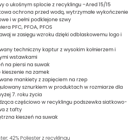
wy o ukośnym splocie z recyklingu –Ared 15/15
owa ochrona przed wodą, wytrzymałe wykończenie
we i w pełni podklejone szwy
wiera PFC, PFOA, PFOS
awaj w zasięgu wzroku dzięki odblaskowemu logo i
wany techniczny kaptur z wysokim kołnierzem i
nymi wstawkami
eń na piersi na suwak
e kieszenie na zamek
wane mankiety z zapięciem na rzep
gulowany sznurkiem w produktach w rozmiarze dla
yżej 7. roku życia
ząca częściowo w recyklingu podszewka siatkowo-
wa z tafty
rzna kieszeń na suwak
ter; 42% Poliester z recyklingu