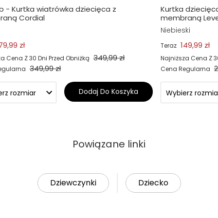
b - Kurtka wiatrówka dziecięca z
Kurtka dziecię
aną Cordial
membraną Leve
Niebieski
79,99 zł
149,99 zł
Teraz
349,99 zł
za Cena Z 30 Dni Przed Obniżką
Najniższa Cena Z 3
349,99 zł
2
egularna
Cena Regularna
Dodaj Do Koszyka
Powiązane linki
Dziewczynki
Dziecko