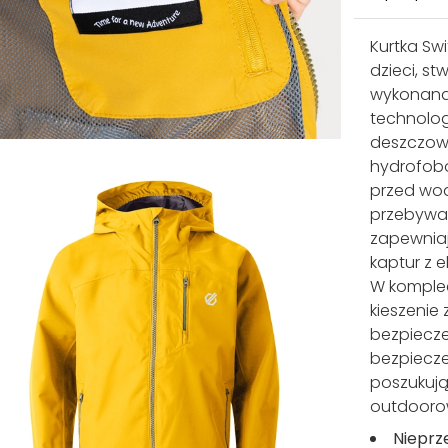
Kurtka Sw
dzieci, s
wykonana 
technolog
deszczow
hydrofobo
przed wod
przebywać
zapewniaj
kaptur z 
W komplec
kieszenie
bezpiecz
bezpiecze
poszukuj
outdoorow
Nieprz