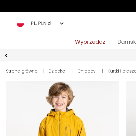
PL, PLN zł
Wyprzedaż
Damsk
Strona główna
|
Dziecko
|
Chłopcy
|
Kurtki i płasz