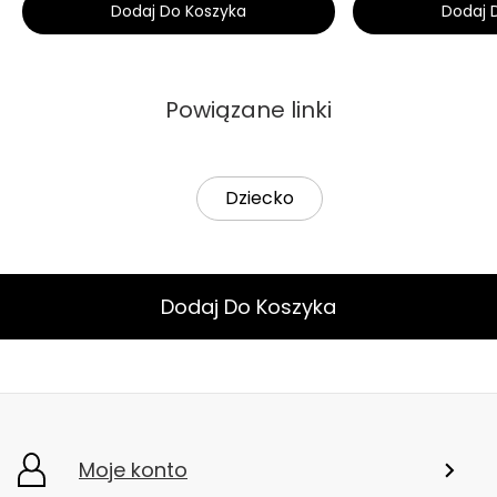
Dodaj Do Koszyka
Dodaj 
Powiązane linki
Dziecko
Dodaj Do Koszyka
Moje konto