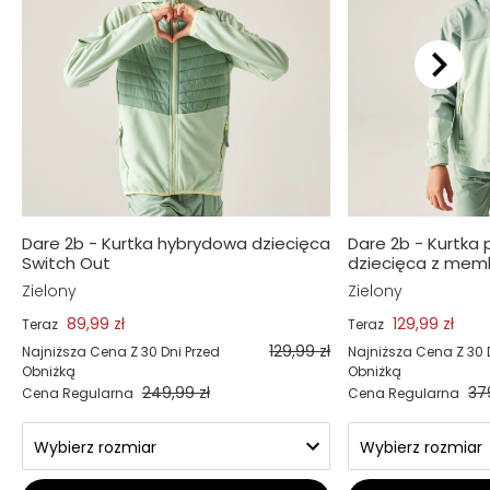
Dare 2b - Kurtka hybrydowa dziecięca
Dare 2b - Kurtka
Switch Out
dziecięca z membr
Zielony
Zielony
89,99 zł
129,99 zł
Teraz
Teraz
129,99 zł
Najniższa Cena Z 30 Dni Przed
Najniższa Cena Z 30 
Obniżką
Obniżką
249,99 zł
37
Cena Regularna
Cena Regularna