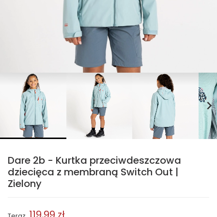
chevron_right
Dare 2b - Kurtka przeciwdeszczowa
dziecięca z membraną Switch Out |
Zielony
119,99 zł
Teraz