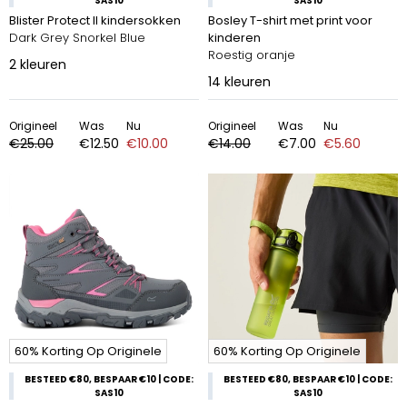
SAS10
SAS10
Blister Protect II kindersokken
Bosley T-shirt met print voor
Dark Grey Snorkel Blue
kinderen
Roestig oranje
2
kleuren
14
kleuren
Origineel
Was
Nu
Origineel
Was
Nu
€25.00
€12.50
€10.00
€14.00
€7.00
€5.60
60% Korting Op Originele
60% Korting Op Originele
BESTEED €80, BESPAAR €10 | CODE:
BESTEED €80, BESPAAR €10 | CODE:
SAS10
SAS10