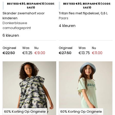
BESTEED €80, BESPAAR €10 | CODE:
BESTEED €80, BESPAAR €10 | CODE:
SAS10
SAS10
Skander zwemshort voor
Tritan fles met flipdeksel, 0,6 L
kinderen
Paars
Donkerblauwe
4
kleuren
camouflageprint
6
kleuren
Origineel
Was
Nu
Origineel
Was
Nu
€22.50
€11.25
€9.00
€27.50
€13.75
€11.00
60% Korting Op Originele
60% Korting Op Originele