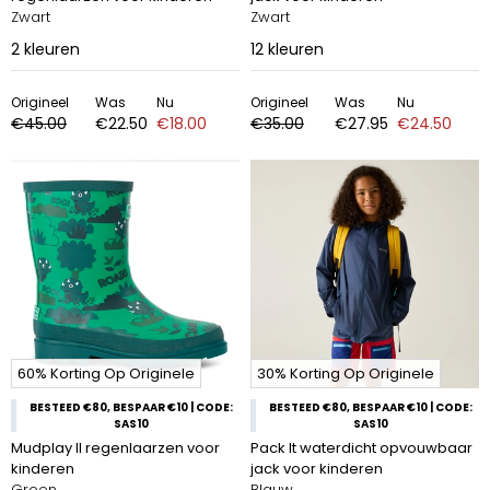
Zwart
Zwart
2
kleuren
12
kleuren
Origineel
Was
Nu
Origineel
Was
Nu
€45.00
€22.50
€18.00
€35.00
€27.95
€24.50
60% Korting Op Originele
30% Korting Op Originele
BESTEED €80, BESPAAR €10 | CODE:
BESTEED €80, BESPAAR €10 | CODE:
SAS10
SAS10
Mudplay II regenlaarzen voor
Pack It waterdicht opvouwbaar
kinderen
jack voor kinderen
Groen
Blauw