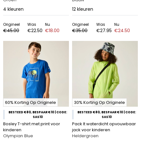
4
kleuren
12
kleuren
Origineel
Was
Nu
Origineel
Was
Nu
€45.00
€22.50
€18.00
€35.00
€27.95
€24.50
60% Korting Op Originele
30% Korting Op Originele
BESTEED €80, BESPAAR €10 | CODE:
BESTEED €80, BESPAAR €10 | CODE:
SAS10
SAS10
Bosley T-shirt met print voor
Pack It waterdicht opvouwbaar
kinderen
jack voor kinderen
Olympian Blue
Heldergroen