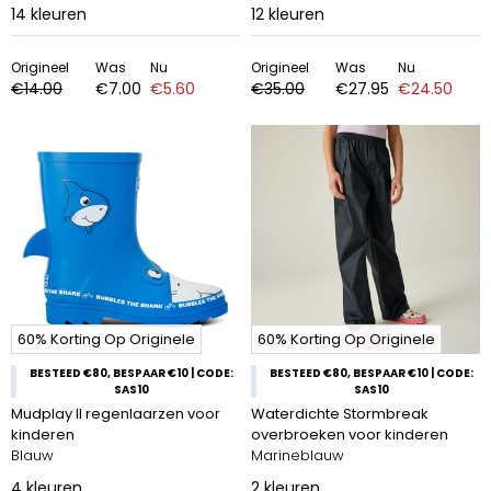
14
kleuren
12
kleuren
Origineel
Was
Nu
Origineel
Was
Nu
€14.00
€7.00
€5.60
€35.00
€27.95
€24.50
60% Korting Op Originele
60% Korting Op Originele
BESTEED €80, BESPAAR €10 | CODE:
BESTEED €80, BESPAAR €10 | CODE:
SAS10
SAS10
Mudplay II regenlaarzen voor
Waterdichte Stormbreak
kinderen
overbroeken voor kinderen
Blauw
Marineblauw
4
kleuren
2
kleuren