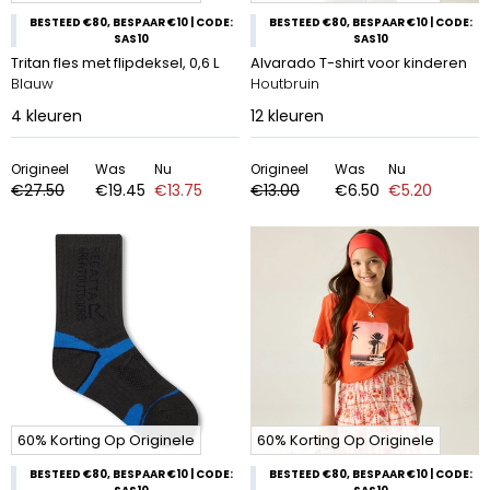
BESTEED €80, BESPAAR €10 | CODE:
BESTEED €80, BESPAAR €10 | CODE:
SAS10
SAS10
Tritan fles met flipdeksel, 0,6 L
Alvarado T-shirt voor kinderen
Blauw
Houtbruin
4
kleuren
12
kleuren
Origineel
Was
Nu
Origineel
Was
Nu
€27.50
€19.45
€13.75
€13.00
€6.50
€5.20
60% Korting Op Originele
60% Korting Op Originele
BESTEED €80, BESPAAR €10 | CODE:
BESTEED €80, BESPAAR €10 | CODE: