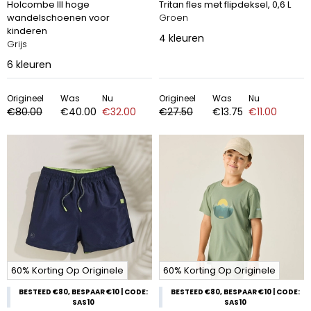
Holcombe III hoge
Tritan fles met flipdeksel, 0,6 L
wandelschoenen voor
Groen
kinderen
4
kleuren
Grijs
6
kleuren
Origineel
Was
Nu
Origineel
Was
Nu
€80.00
€40.00
€32.00
€27.50
€13.75
€11.00
60% Korting Op Originele
60% Korting Op Originele
BESTEED €80, BESPAAR €10 | CODE:
BESTEED €80, BESPAAR €10 | CODE:
SAS10
SAS10