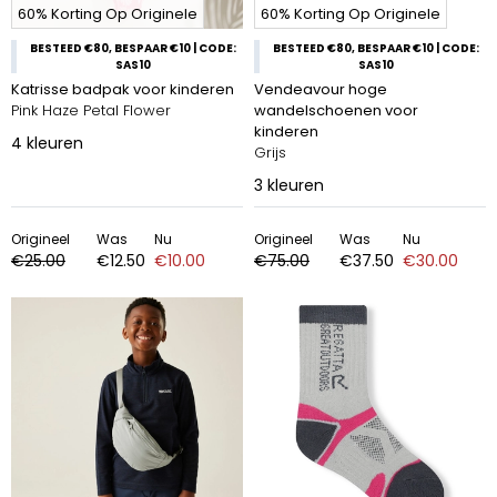
60% Korting Op Originele
60% Korting Op Originele
BESTEED €80, BESPAAR €10 | CODE:
BESTEED €80, BESPAAR €10 | CODE:
SAS10
SAS10
Katrisse badpak voor kinderen
Vendeavour hoge
Pink Haze Petal Flower
wandelschoenen voor
kinderen
4
kleuren
Grijs
3
kleuren
Origineel
Was
Nu
Origineel
Was
Nu
€25.00
€12.50
€10.00
€75.00
€37.50
€30.00