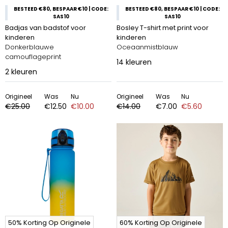
BESTEED €80, BESPAAR €10 | CODE:
BESTEED €80, BESPAAR €10 | CODE:
SAS10
SAS10
Badjas van badstof voor
Bosley T-shirt met print voor
kinderen
kinderen
Donkerblauwe
Oceaanmistblauw
camouflageprint
14
kleuren
2
kleuren
Origineel
Was
Nu
Origineel
Was
Nu
€25.00
€12.50
€10.00
€14.00
€7.00
€5.60
50% Korting Op Originele
60% Korting Op Originele