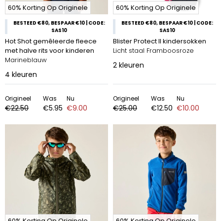
60% Korting Op Originele
60% Korting Op Originele
BESTEED €80, BESPAAR €10 | CODE:
BESTEED €80, BESPAAR €10 | CODE:
SAS10
SAS10
Hot Shot gemêleerde fleece
Blister Protect II kindersokken
met halve rits voor kinderen
Licht staal Framboosroze
Marineblauw
2
kleuren
4
kleuren
Origineel
Was
Nu
Origineel
Was
Nu
€22.50
€5.95
€9.00
€25.00
€12.50
€10.00
60% Korting Op Originele
60% Korting Op Originele