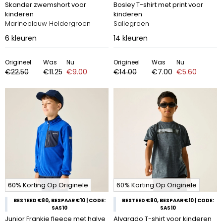
Skander zwemshort voor
Bosley T-shirt met print voor
kinderen
kinderen
Marineblauw Heldergroen
Saliegroen
6
kleuren
14
kleuren
Origineel
Was
Nu
Origineel
Was
Nu
€22.50
€11.25
€9.00
€14.00
€7.00
€5.60
60% Korting Op Originele
60% Korting Op Originele
BESTEED €80, BESPAAR €10 | CODE:
BESTEED €80, BESPAAR €10 | CODE:
SAS10
SAS10
Junior Frankie fleece met halve
Alvarado T-shirt voor kinderen