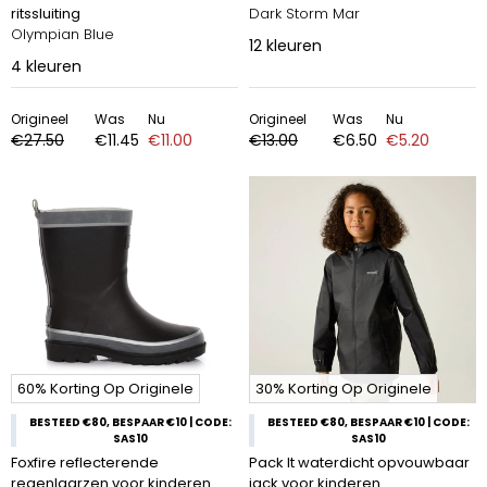
ritssluiting
Dark Storm Mar
Olympian Blue
12
kleuren
4
kleuren
Origineel
Was
Nu
Origineel
Was
Nu
€27.50
€11.45
€11.00
€13.00
€6.50
€5.20
60% Korting Op Originele
30% Korting Op Originele
BESTEED €80, BESPAAR €10 | CODE:
BESTEED €80, BESPAAR €10 | CODE:
SAS10
SAS10
Foxfire reflecterende
Pack It waterdicht opvouwbaar
regenlaarzen voor kinderen
jack voor kinderen