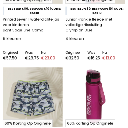
BESTEED €80, BESPAAR €10 | CODE:
BESTEED €80, BESPAAR €10 | CODE:
SAS10
SAS10
Printed Lever II waterdichte jas
Junior Frankie fleece met
voor kinderen
volledige ritssluiting
Light Sage Line Camo
Olympian Blue
9
kleuren
4
kleuren
Origineel
Was
Nu
Origineel
Was
Nu
€57.50
€28.75
€23.00
€32.50
€16.25
€13.00
60% Korting Op Originele
60% Korting Op Originele