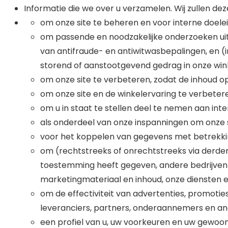
Informatie die we over u verzamelen. Wij zullen dez
om onze site te beheren en voor interne doele
om passende en noodzakelijke onderzoeken uit
van antifraude- en antiwitwasbepalingen, en 
storend of aanstootgevend gedrag in onze winke
om onze site te verbeteren, zodat de inhoud 
om onze site en de winkelervaring te verbeter
om u in staat te stellen deel te nemen aan inte
als onderdeel van onze inspanningen om onze si
voor het koppelen van gegevens met betrekkin
om (rechtstreeks of onrechtstreeks via derden
toestemming heeft gegeven, andere bedrijven b
marketingmateriaal en inhoud, onze diensten en
om de effectiviteit van advertenties, promoti
leveranciers, partners, onderaannemers en and
een profiel van u, uw voorkeuren en uw gewoont