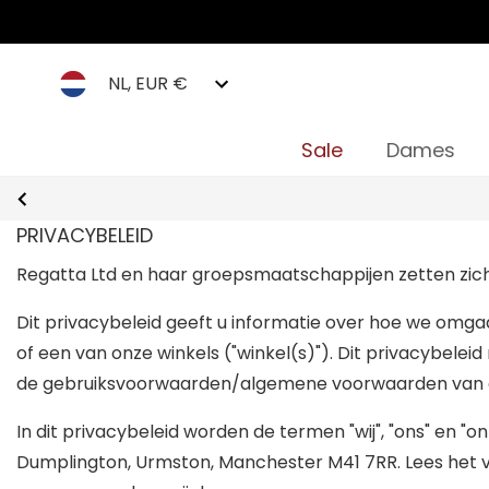
NL, EUR €
Sale
Dames
PRIVACYBELEID
Regatta Ltd en haar groepsmaatschappijen zetten zich
Dit privacybeleid geeft u informatie over hoe we omgaa
of een van onze winkels ("winkel(s)"). Dit privacybel
de gebruiksvoorwaarden/algemene voorwaarden van o
In dit privacybeleid worden de termen "wij", "ons" en 
Dumplington, Urmston, Manchester M41 7RR. Lees het vo