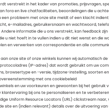
t verstrekt in het kader van promoties, prijsvragen, spe
n fora en live chatfaciliteiten, beoordelingen die u achte
 een probleem met onze site meldt of een klacht indient i
acht, e-mailadres, gebruikersnaam en wachtwoord, telef
Andere informatie die u ons verstrekt, kan feedback zijn 
u niet hoeft in te vullen indien u dit niet wenst en die
melen en verwerken van correspondentie en alle communi
k aan onze site of onze winkels kunnen wij automatisch d
tprotocoladres (IP-adres) dat wordt gebruikt om uw com
, browsertype en -versie, tijdzone-instelling, soorten e
n overeenstemming met ons cookiebeleid
 winkels en uw voorkeuren en gewoonten bij het gebruik v
 klantervaring bij ons te personaliseren en te verbeteren
ige Uniform Resource Locators (URL) clickstream naar, via
 site en (indien relevant) details over de uitvoering van u