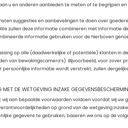
 aan u en anderen aanbieden te meten of te begrijpen en 
nsten suggesties en aanbevelingen te doen over goederen 
e zullen deze informatie combineren met informatie die 
mbineerde informatie gebruiken voor de hierboven genoe
epassing op alle (daadwerkelijke of potentiële) klanten in 
eelden van bewakingscamera’s). Bijvoorbeeld, voor zover
 persoonlijke informatie wordt verstrekt, zullen dergeli
G MET DE WETGEVING INZAKE GEGEVENSBESCHERMI
 wij aan bepaalde voorwaarden voldoen voordat wij uw 
 verantwoordelijkheden op grond van de wetgeving inzak
ijke gegevens te gebruiken, baseren we ons op de volgen