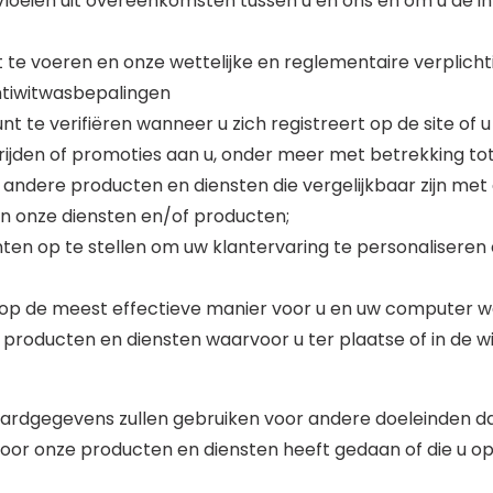
oeien uit overeenkomsten tussen u en ons en om u de inf
 te voeren en onze wettelijke en reglementaire verplich
antiwitwasbepalingen
 te verifiëren wanneer u zich registreert op de site of 
trijden of promoties aan u, onder meer met betrekking 
andere producten en diensten die vergelijkbaar zijn met 
in onze diensten en/of producten;
ten op te stellen om uw klantervaring te personaliseren 
e op de meest effectieve manier voor u en uw computer 
 producten en diensten waarvoor u ter plaatse of in de 
itcardgegevens zullen gebruiken voor andere doeleinden 
 voor onze producten en diensten heeft gedaan of die u 