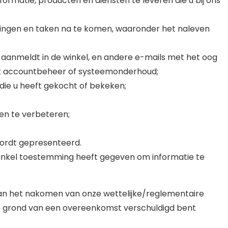
ormatie, producten en diensten te leveren die u bij ons
tingen en taken na te komen, waaronder het naleven
u aanmeldt in de winkel, en andere e-mails met het oog
tot accountbeheer of systeemonderhoud;
die u heeft gekocht of bekeken;
en te verbeteren;
wordt gepresenteerd.
winkel toestemming heeft gegeven om informatie te
dan het nakomen van onze wettelijke/reglementaire
op grond van een overeenkomst verschuldigd bent