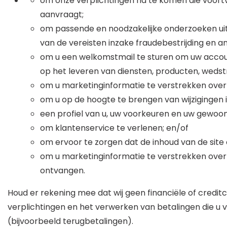
om onze verplichtingen na te komen die voortvl
aanvraagt;
om passende en noodzakelijke onderzoeken uit
van de vereisten inzake fraudebestrijding en 
om u een welkomstmail te sturen om uw account
op het leveren van diensten, producten, weds
om u marketinginformatie te verstrekken over 
om u op de hoogte te brengen van wijzigingen 
een profiel van u, uw voorkeuren en uw gewoon
om klantenservice te verlenen; en/of
om ervoor te zorgen dat de inhoud van de sit
om u marketinginformatie te verstrekken over
ontvangen.
Houd er rekening mee dat wij geen financiële of cred
verplichtingen en het verwerken van betalingen die u
(bijvoorbeeld terugbetalingen).