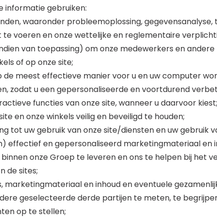
e informatie gebruiken:
inden, waaronder probleemoplossing, gegevensanalyse, t
 te voeren en onze wettelijke en reglementaire verplich
(indien van toepassing) om onze medewerkers en andere
ls of op onze site;
op de meest effectieve manier voor u en uw computer wo
en, zodat u een gepersonaliseerde en voortdurend verbete
ractieve functies van onze site, wanneer u daarvoor kiest
te en onze winkels veilig en beveiligd te houden;
g tot uw gebruik van onze site/diensten en uw gebruik 
) effectief en gepersonaliseerd marketingmateriaal en i
innen onze Groep te leveren en ons te helpen bij het v
 de sites;
es, marketingmateriaal en inhoud en eventuele gezamenlij
ere geselecteerde derde partijen te meten, te begrijpen
en op te stellen;