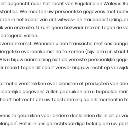
iteit opgericht naar het recht van Engeland en Wales is R
nstanties. We moeten uw persoonlijke gegevens met name v
leren in het kader van antiwitwas- en fraudebestrijding,
uik van onze site. U kunt geen bezwaar maken tegen de v
categorie vallen.
 overeenkomst: Wanneer u een transactie met ons aangaa
ergelijke overeenkomst na te komen (bijv. om u in staat 
ls u bij uw aanmelding niet de vereiste persoonlijke geg
ar maakt tegen dit soort verwerking/uw recht op verwijde
rmatie verstrekken over diensten of producten van derd
rsoonlijke gegevens zullen gebruiken om u bepaalde mar
. U heeft het recht om uw toestemming op elk moment in 
ens te gebruiken voor andere doeleinden die in dit priv
langen'. Het is in ons gerechtvaardigd belang om uw per