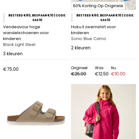
60% Korting Op Originele
BESTEED €80, BESPAAR €10 | CODE:
BESTEED €80, BESPAAR €10 | CODE:
SAS10
SAS10
Vendeavour hoge
Hoku II zwemshirt voor
wandelschoenen voor
kinderen
kinderen
Sonic Blue Camo
Black Light Steel
2
kleuren
3
kleuren
Origineel
Was
Nu
€75.00
€25.00
€12.50
€10.00