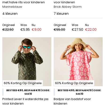
met halve rits voor kinderen
voor kinderen
Marineblauw
Brick Abbey Storm
4
kleuren
7
kleuren
Origineel
Was
Nu
Origineel
Was
Nu
€22.50
€5.95
€9.00
€55.00
€27.50
€22.00
60% Korting Op Originele
60% Korting Op Originele
BESTEED €80, BESPAAR €10 | CODE:
BESTEED €80, BESPAAR €10 | CODE:
SAS10
SAS10
Printed Lever II waterdichte jas
Badjas van badstof voor
voor kinderen
kinderen