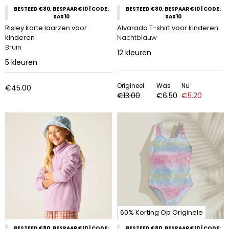
BESTEED €80, BESPAAR €10 | CODE:
BESTEED €80, BESPAAR €10 | CODE:
SAS10
SAS10
Risley korte laarzen voor
Alvarado T-shirt voor kinderen
kinderen
Nachtblauw
Bruin
12
kleuren
5
kleuren
Origineel
Was
Nu
€45.00
€13.00
€6.50
€5.20
60% Korting Op Originele
BESTEED €80, BESPAAR €10 | CODE:
BESTEED €80, BESPAAR €10 | CODE: