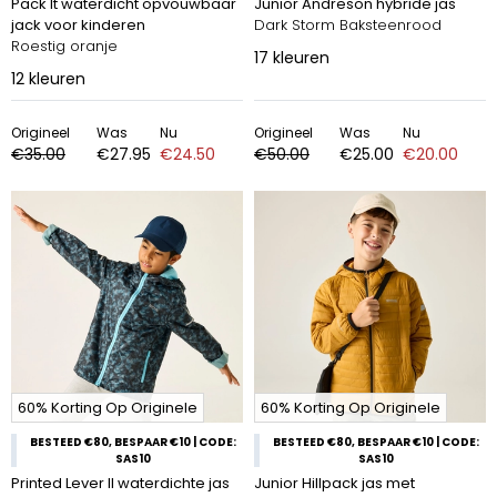
Pack It waterdicht opvouwbaar
Junior Andreson hybride jas
jack voor kinderen
Dark Storm Baksteenrood
Roestig oranje
17
kleuren
12
kleuren
Origineel
Was
Nu
Origineel
Was
Nu
€35.00
€27.95
€24.50
€50.00
€25.00
€20.00
60% Korting Op Originele
60% Korting Op Originele
BESTEED €80, BESPAAR €10 | CODE:
BESTEED €80, BESPAAR €10 | CODE:
SAS10
SAS10
Printed Lever II waterdichte jas
Junior Hillpack jas met