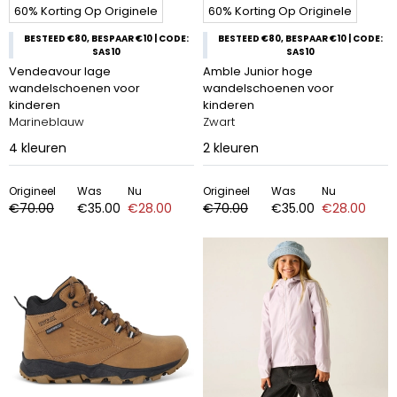
60% Korting Op Originele
60% Korting Op Originele
BESTEED €80, BESPAAR €10 | CODE:
BESTEED €80, BESPAAR €10 | CODE:
SAS10
SAS10
Vendeavour lage
Amble Junior hoge
wandelschoenen voor
wandelschoenen voor
kinderen
kinderen
Marineblauw
Zwart
4
kleuren
2
kleuren
Origineel
Was
Nu
Origineel
Was
Nu
€70.00
€35.00
€28.00
€70.00
€35.00
€28.00