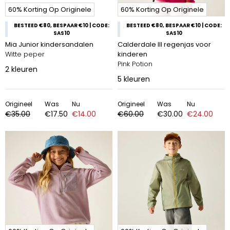
60% Korting Op Originele
60% Korting Op Originele
BESTEED €80, BESPAAR €10 | CODE:
BESTEED €80, BESPAAR €10 | CODE:
SAS10
SAS10
Mia Junior kindersandalen
Calderdale III regenjas voor
Witte peper
kinderen
Pink Potion
2
kleuren
5
kleuren
Origineel
Was
Nu
Origineel
Was
Nu
€35.00
€17.50
€14.00
€60.00
€30.00
€24.00