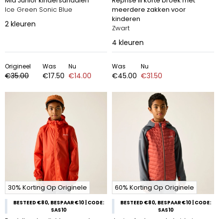
Mia Junior kindersandalen
Reprise III korte broek met
Ice Green Sonic Blue
meerdere zakken voor
kinderen
2
kleuren
Zwart
4
kleuren
Origineel
Was
Nu
Was
Nu
€35.00
€17.50
€14.00
€45.00
€31.50
30% Korting Op Originele
60% Korting Op Originele
BESTEED €80, BESPAAR €10 | CODE:
BESTEED €80, BESPAAR €10 | CODE:
SAS10
SAS10