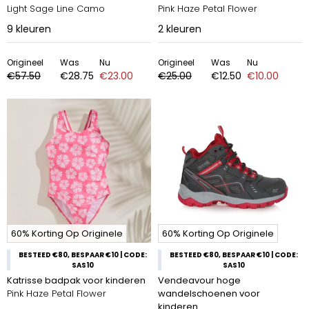
Light Sage Line Camo
Pink Haze Petal Flower
9
kleuren
2
kleuren
Origineel
Was
Nu
Origineel
Was
Nu
€57.50
€28.75
€23.00
€25.00
€12.50
€10.00
60% Korting Op Originele
60% Korting Op Originele
BESTEED €80, BESPAAR €10 | CODE:
BESTEED €80, BESPAAR €10 | CODE:
SAS10
SAS10
Katrisse badpak voor kinderen
Vendeavour hoge
Pink Haze Petal Flower
wandelschoenen voor
kinderen