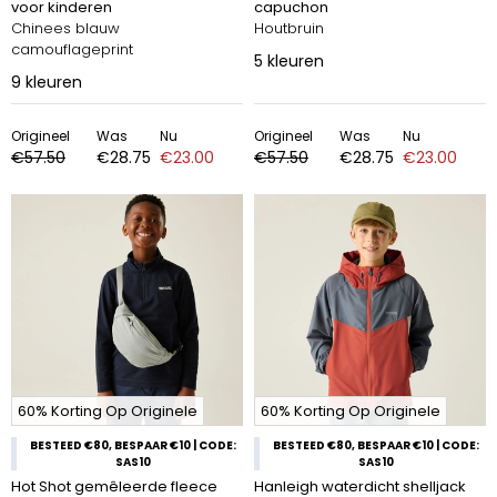
voor kinderen
capuchon
Chinees blauw
Houtbruin
camouflageprint
5
kleuren
9
kleuren
Origineel
Was
Nu
Origineel
Was
Nu
€57.50
€28.75
€23.00
€57.50
€28.75
€23.00
60% Korting Op Originele
60% Korting Op Originele
BESTEED €80, BESPAAR €10 | CODE:
BESTEED €80, BESPAAR €10 | CODE:
SAS10
SAS10
Hot Shot gemêleerde fleece
Hanleigh waterdicht shelljack