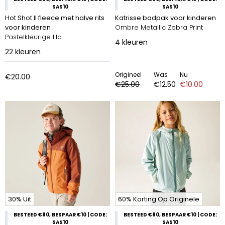
SAS10
SAS10
Hot Shot II fleece met halve rits
Katrisse badpak voor kinderen
voor kinderen
Ombre Metallic Zebra Print
Pastelkleurige lila
4
kleuren
22
kleuren
Origineel
Was
Nu
€20.00
€25.00
€12.50
€10.00
30% Uit
60% Korting Op Originele
BESTEED €80, BESPAAR €10 | CODE:
BESTEED €80, BESPAAR €10 | CODE:
SAS10
SAS10