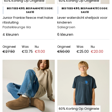
60% Korting Op Originele
60% Korting Op Originele
BESTEED €80, BESPAAR €10 | CODE:
BESTEED €80, BESPAAR €10 | CODE:
SAS10
SAS10
Junior Frankie fleece met halve
Lever waterdicht shelljack voor
ritssluiting
kinderen
Pastelkleurige lila
Saliegroen
4
kleuren
6
kleuren
Origineel
Was
Nu
Origineel
Was
Nu
€27.50
€13.75
€11.00
€50.00
€25.00
€20.00
60% Korting Op Originele