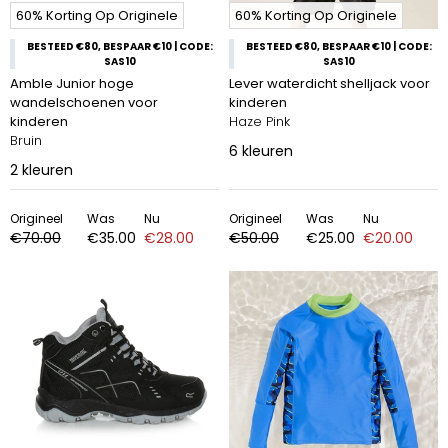
60% Korting Op Originele
60% Korting Op Originele
BESTEED €80, BESPAAR €10 | CODE:
BESTEED €80, BESPAAR €10 | CODE:
SAS10
SAS10
Amble Junior hoge
Lever waterdicht shelljack voor
wandelschoenen voor
kinderen
kinderen
Haze Pink
Bruin
6
kleuren
2
kleuren
Origineel
Was
Nu
Origineel
Was
Nu
€70.00
€35.00
€28.00
€50.00
€25.00
€20.00