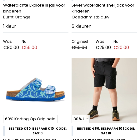
Waterdichte Explore III jas voor
Lever waterdicht shelljack voor
kinderen
kinderen
Burnt Orange
Oceaanmistblauw
1
kleur
6
kleuren
Was
Nu
Origineel
Was
Nu
€80.00
€56.00
€50.00
€25.00
€20.00
60% Korting Op Originele
30% Uit
BESTEED €80, BESPAAR €10 | CODE:
BESTEED €80, BESPAAR €10 | CODE:
SAS10
SAS10