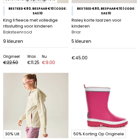
BESTEED €80, BESPAAR €10 | CODE:
BESTEED €80, BESPAAR €10 | CODE:
SAS10
SAS10
King II fleece met volledige
Risley korte laarzen voor
ritssluiting voor kinderen
kinderen
Baksteenrood
Briar
9
kleuren
5
kleuren
Origineel
Was
Nu
€45.00
€22.50
€11.25
€9.00
30% Uit
50% Korting Op Originele