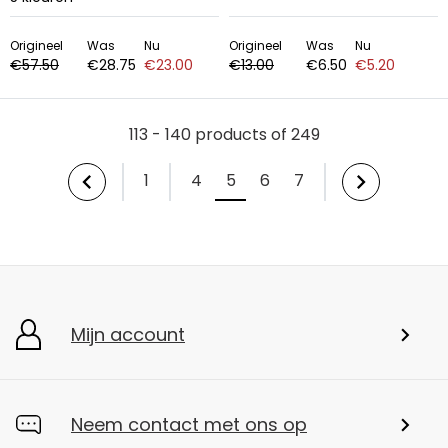
Origineel
Was
Nu
Origineel
Was
Nu
€57.50
€28.75
€23.00
€13.00
€6.50
€5.20
113 - 140 products of 249
1
4
5
6
7
Mijn account
Neem contact met ons op