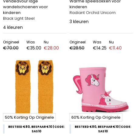
Vendeavour lage
Warme speelsokken voor
wandelschoenen voor
kinderen
kinderen
Radiant Orchid Unicorn
Black Light Steel
3
kleuren
4
kleuren
Origineel
Was
Nu
Origineel
Was
Nu
€70.00
€35.00
€28.00
€28.50
€14.25
€11.40
50% Korting Op Originele
60% Korting Op Originele
BESTEED €80, BESPAAR €10 | CODE:
BESTEED €80, BESPAAR €10 | CODE:
SAS10
SAS10