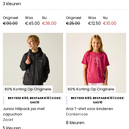
3
kleuren
Origineel
Was
Nu
Origineel
Was
Nu
€90.00
€45.00
€36.00
€25.00
€12.50
€10.00
60% Korting Op Originele
60% Korting Op Originele
BESTEED €80, BESPAAR €10 | CODE:
BESTEED €80, BESPAAR €10 | CODE:
SAS10
SAS10
Junior Hillpack jas met
Aria T-shirt voor kinderen
capuchon
Donkerroze
Zwart
8
kleuren
5
kleuren