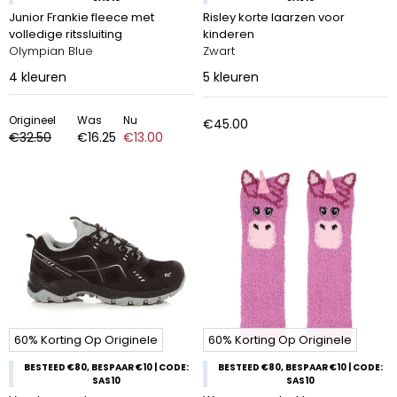
Junior Frankie fleece met
Risley korte laarzen voor
volledige ritssluiting
kinderen
Olympian Blue
Zwart
4
kleuren
5
kleuren
Origineel
Was
Nu
€45.00
€32.50
€16.25
€13.00
60% Korting Op Originele
60% Korting Op Originele
BESTEED €80, BESPAAR €10 | CODE:
BESTEED €80, BESPAAR €10 | CODE:
SAS10
SAS10