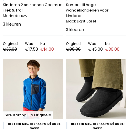
Kinderen 2 seizoenen Coolmax
Samaris III hoge
Trek & Trail
wandelschoenen voor
Marineblauw
kinderen
Black Light Steel
3
kleuren
3
kleuren
Origineel
Was
Nu
Origineel
Was
Nu
€35.00
€17.50
€14.00
€90.00
€45.00
€36.00
60% Korting Op Originele
BESTEED €80, BESPAAR €10 | CODE:
BESTEED €80, BESPAAR €10 | CODE:
SAS10
SAS10