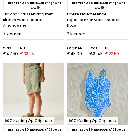
BESTEED €80, BESPAAR €10 | CODE:
BESTEED €80, BESPAAR €10 | CODE:
SAS10
SAS10
Thriving IV tussenlaag met
Foxfire reflecterende
stretch voor kinderen
regenlaarzen voor kinderen
Amandelmelk
Roze
7
kleuren
2
kleuren
Was
Nu
Origineel
Was
Nu
€47.50
€33.25
€45.00
€31.45
€22.50
60% Korting Op Originele
60% Korting Op Originele
BESTEED €80, BESPAAR €10 | CODE:
BESTEED €80, BESPAAR €10 | CODE: