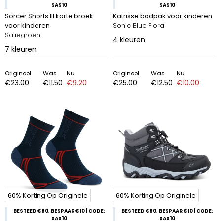
SAS10
SAS10
Sorcer Shorts III korte broek
Katrisse badpak voor kinderen
voor kinderen
Sonic Blue Floral
Saliegroen
4
kleuren
7
kleuren
Origineel
Was
Nu
Origineel
Was
Nu
€23.00
€11.50
€9.20
€25.00
€12.50
€10.00
60% Korting Op Originele
60% Korting Op Originele
BESTEED €80, BESPAAR €10 | CODE:
BESTEED €80, BESPAAR €10 | CODE:
SAS10
SAS10