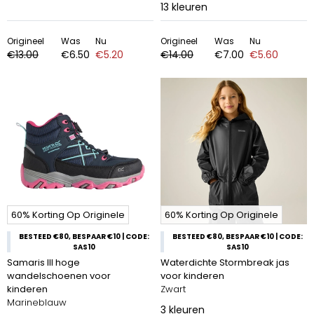
13
kleuren
Origineel
Was
Nu
Origineel
Was
Nu
€13.00
€6.50
€5.20
€14.00
€7.00
€5.60
60% Korting Op Originele
60% Korting Op Originele
BESTEED €80, BESPAAR €10 | CODE:
BESTEED €80, BESPAAR €10 | CODE:
SAS10
SAS10
Samaris III hoge
Waterdichte Stormbreak jas
wandelschoenen voor
voor kinderen
kinderen
Zwart
Marineblauw
3
kleuren