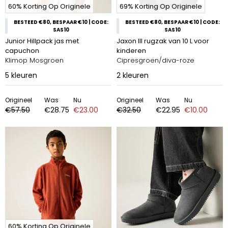
60% Korting Op Originele
69% Korting Op Originele
BESTEED €80, BESPAAR €10 | CODE:
BESTEED €80, BESPAAR €10 | CODE:
SAS10
SAS10
Junior Hillpack jas met
Jaxon Ill rugzak van 10 L voor
capuchon
kinderen
Klimop Mosgroen
Cipresgroen/diva-roze
5
kleuren
2
kleuren
Origineel
Was
Nu
Origineel
Was
Nu
€57.50
€28.75
€23.00
€32.50
€22.95
€10.00
60% Korting Op Originele