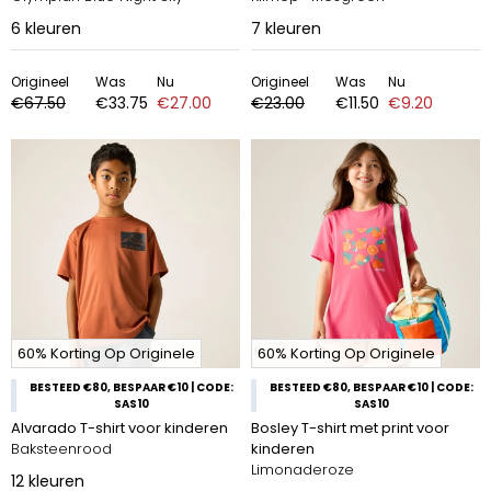
6
kleuren
7
kleuren
Origineel
Was
Nu
Origineel
Was
Nu
€67.50
€33.75
€27.00
€23.00
€11.50
€9.20
60% Korting Op Originele
60% Korting Op Originele
BESTEED €80, BESPAAR €10 | CODE:
BESTEED €80, BESPAAR €10 | CODE:
SAS10
SAS10
Alvarado T-shirt voor kinderen
Bosley T-shirt met print voor
Baksteenrood
kinderen
Limonaderoze
12
kleuren