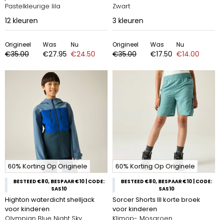
Pastelkleurige lila
Zwart
12
kleuren
3
kleuren
Origineel
Was
Nu
Origineel
Was
Nu
€35.00
€27.95
€24.50
€35.00
€17.50
€14.00
60% Korting Op Originele
60% Korting Op Originele
BESTEED €80, BESPAAR €10 | CODE:
BESTEED €80, BESPAAR €10 | CODE:
SAS10
SAS10
Highton waterdicht shelljack
Sorcer Shorts III korte broek
voor kinderen
voor kinderen
Olympian Blue Night Sky
Klimop- Mosgroen