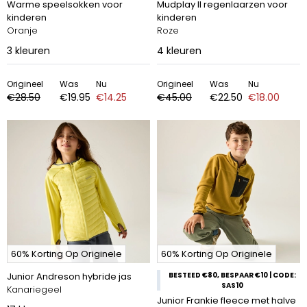
Warme speelsokken voor
Mudplay II regenlaarzen voor
kinderen
kinderen
Oranje
Roze
3
kleuren
4
kleuren
Origineel
Was
Nu
Origineel
Was
Nu
€28.50
€19.95
€14.25
€45.00
€22.50
€18.00
60% Korting Op Originele
60% Korting Op Originele
Junior Andreson hybride jas
BESTEED €80, BESPAAR €10 | CODE:
SAS10
Kanariegeel
Junior Frankie fleece met halve