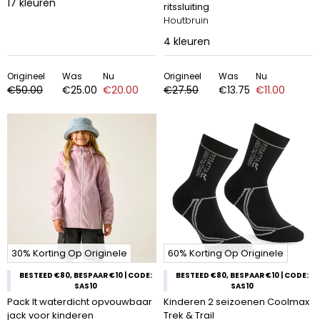
17
kleuren
ritssluiting
Houtbruin
4
kleuren
Origineel
Was
Nu
Origineel
Was
Nu
€50.00
€25.00
€20.00
€27.50
€13.75
€11.00
30% Korting Op Originele
60% Korting Op Originele
BESTEED €80, BESPAAR €10 | CODE:
BESTEED €80, BESPAAR €10 | CODE:
SAS10
SAS10
Pack It waterdicht opvouwbaar
Kinderen 2 seizoenen Coolmax
jack voor kinderen
Trek & Trail