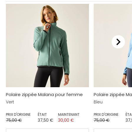
Polaire zippée Malana pour femme
Polaire zippée 
Vert
Bleu
PRIX D'ORIGINE
ÉTAIT
MAINTENANT
PRIX D'ORIGINE
ÉTA
75,00 €
37,50 €
30,00 €
75,00 €
37