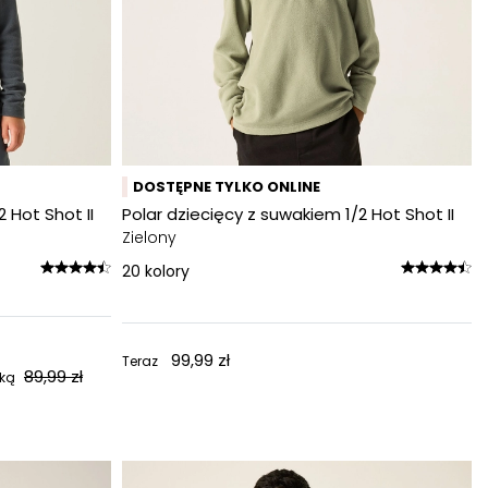
DOSTĘPNE TYLKO ONLINE
 Hot Shot II
Polar dziecięcy z suwakiem 1/2 Hot Shot II
Zielony
20
kolory
99,99 zł
Teraz
89,99 zł
żką