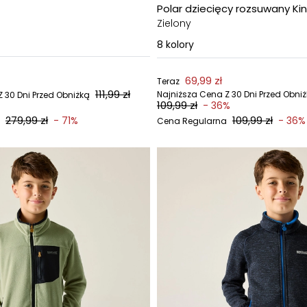
Polar dziecięcy rozsuwany King
Zielony
8
kolory
69,99 zł
Teraz
111,99 zł
Najniższa Cena Z 30 Dni Przed Obni
 30 Dni Przed Obniżką
109,99 zł
- 36%
279,99 zł
109,99 zł
- 71%
- 36%
Cena Regularna