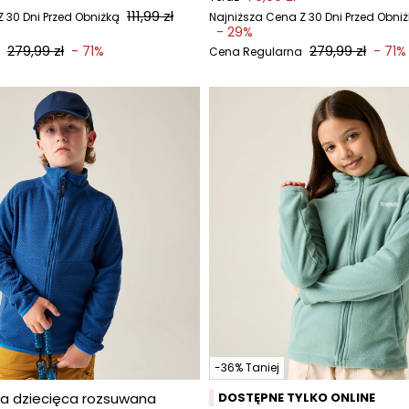
111,99 zł
 30 Dni Przed Obniżką
Najniższa Cena Z 30 Dni Przed Obni
- 29%
279,99 zł
279,99 zł
- 71%
- 71%
Cena Regularna
-36% Taniej
za dziecięca rozsuwana
DOSTĘPNE TYLKO ONLINE