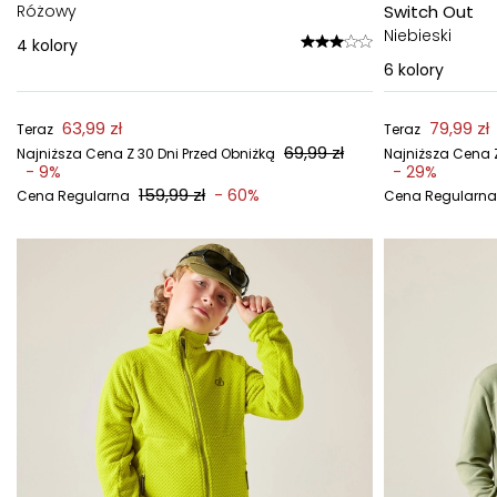
Różowy
Switch Out
Niebieski
4
kolory
6
kolory
63,99 zł
79,99 zł
Teraz
Teraz
69,99 zł
Najniższa Cena Z 30 Dni Przed Obniżką
Najniższa Cena Z
- 9%
- 29%
159,99 zł
- 60%
Cena Regularna
Cena Regularna