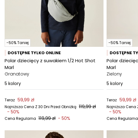
-50% Taniej
-50% Taniej
DOSTĘPNE TYLKO ONLINE
DOSTĘPNE TY
Polar dziecięcy z suwakiem 1/2 Hot Shot
Polar dziecię
Marl
Marl
Granatowy
Zielony
5
kolory
5
kolory
59,99 zł
59,99 zł
Teraz
Teraz
119,99 zł
Najniższa Cena Z 30 Dni Przed Obniżką
Najniższa Cena Z
- 50%
- 50%
119,99 zł
- 50%
Cena Regularna
Cena Regularna