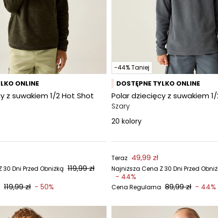
-44% Taniej
LKO ONLINE
DOSTĘPNE TYLKO ONLINE
cy z suwakiem 1/2 Hot Shot
Polar dziecięcy z suwakiem 1/2
Szary
20
kolory
49,99 zł
Teraz
119,99 zł
 30 Dni Przed Obniżką
Najniższa Cena Z 30 Dni Przed Obni
- 44%
119,99 zł
89,99 zł
- 50%
- 44%
Cena Regularna