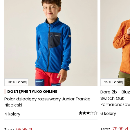
-36% Taniej
-29% Taniej
DOSTĘPNE TYLKO ONLINE
Dare 2b - Blu
Switch Out
Polar dziecięcy rozsuwany Junior Frankie
Pomarańczo
Niebieski
6
kolory
4
kolory
79,99 zł
69,99 zł
Teraz
Teraz