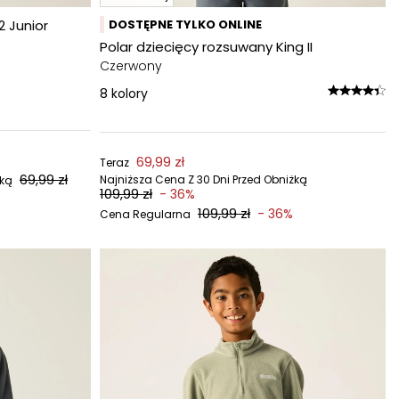
2 Junior
DOSTĘPNE TYLKO ONLINE
Polar dziecięcy rozsuwany King II
Czerwony
8
kolory
69,99 zł
Teraz
69,99 zł
Najniższa Cena Z 30 Dni Przed Obniżką
żką
109,99 zł
- 36%
109,99 zł
- 36%
Cena Regularna