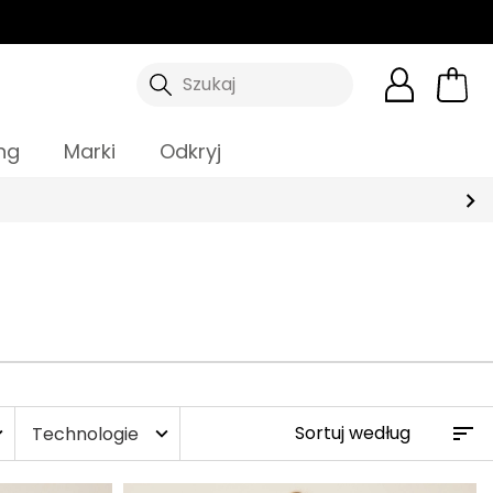
Szukaj
ng
Marki
Odkryj
Technologie
more
expand_more