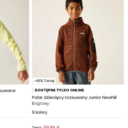
-46% Taniej
zsuwana
DOSTĘPNE TYLKO ONLINE
Polar dziecięcy rozsuwany Junior Newhill
Brązowy
9
kolory
69,99 zł
Teraz