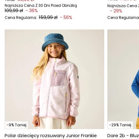
Najniższa Cena Z 30 Dni Przed Obniżką
Najniższa Cena Z
109,99 zł
- 36%
- 29%
159,99 zł
- 56%
Cena Regularna
Cena Regularna
-9% Taniej
-29% Taniej
Polar dziecięcy rozsuwany Junior Frankie
Dare 2b - Blu