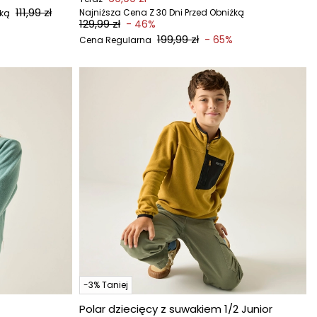
111,99 zł
Najniższa Cena Z 30 Dni Przed Obniżką
żką
129,99 zł
- 46%
199,99 zł
- 65%
Cena Regularna
-3% Taniej
Polar dziecięcy z suwakiem 1/2 Junior