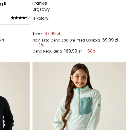
Frankie
 II
Brązowy
4
kolory
67,99 zł
Teraz
69,99 zł
żką
Najniższa Cena Z 30 Dni Przed Obniżką
- 3%
169,99 zł
- 60%
Cena Regularna