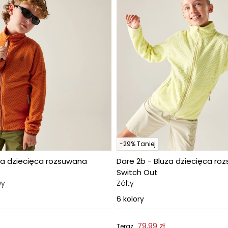
-29% Taniej
za dziecięca rozsuwana
Dare 2b - Bluza dziecięca ro
Switch Out
wy
Żółty
6
kolory
79,99 zł
Teraz