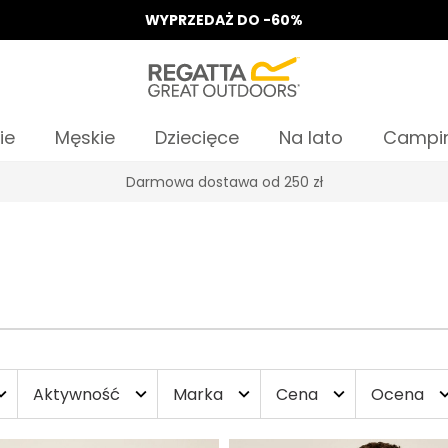
WYPRZEDAŻ DO -60%
ie
Męskie
Dziecięce
Na lato
Campi
Odbierz 15%, za zapis do Newslettera*
Aktywność
Marka
Cena
Ocena
d_more
expand_more
expand_more
expand_more
expand_