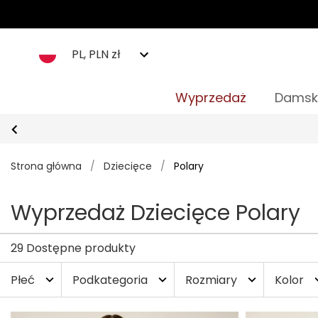
PL, PLN zł
Wyprzedaż
Damsk
Strona główna
/
Dziecięce
/
Polary
Wyprzedaż Dziecięce Polary
29 Dostępne produkty
Płeć
Podkategoria
Rozmiary
Kolor
expand_more
expand_more
expand_more
expan