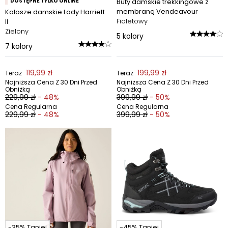
DOSTĘPNE TYLKO ONLINE
Buty damskie trekkingowe z
membraną Vendeavour
Kalosze damskie Lady Harriett
Fioletowy
II
Zielony
5
kolory
7
kolory
119,99 zł
199,99 zł
Teraz
Teraz
Najniższa Cena Z 30 Dni Przed
Najniższa Cena Z 30 Dni Przed
Obniżką
Obniżką
229,99 zł
- 48%
399,99 zł
- 50%
Cena Regularna
Cena Regularna
229,99 zł
- 48%
399,99 zł
- 50%
-35% Taniej
-45% Taniej