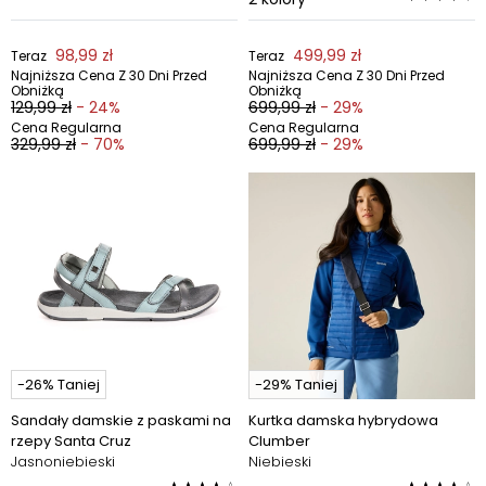
98,99 zł
499,99 zł
Teraz
Teraz
Najniższa Cena Z 30 Dni Przed
Najniższa Cena Z 30 Dni Przed
Obniżką
Obniżką
129,99 zł
- 24%
699,99 zł
- 29%
Cena Regularna
Cena Regularna
329,99 zł
- 70%
699,99 zł
- 29%
-26% Taniej
-29% Taniej
Sandały damskie z paskami na
Kurtka damska hybrydowa
rzepy Santa Cruz
Clumber
Jasnoniebieski
Niebieski