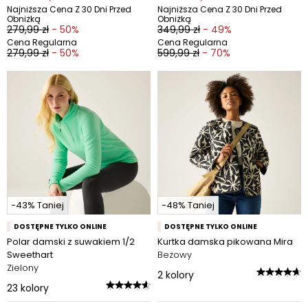
Najniższa Cena Z 30 Dni Przed
Najniższa Cena Z 30 Dni Przed
Obniżką
Obniżką
279,99 zł
- 50%
349,99 zł
- 49%
Cena Regularna
Cena Regularna
279,99 zł
- 50%
599,99 zł
- 70%
-43% Taniej
-48% Taniej
DOSTĘPNE TYLKO ONLINE
DOSTĘPNE TYLKO ONLINE
Polar damski z suwakiem 1/2
Kurtka damska pikowana Mira
Sweethart
Beżowy
Zielony
2
kolory
23
kolory