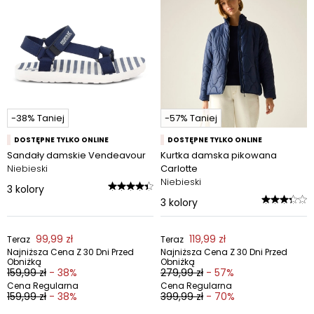
-38% Taniej
-57% Taniej
DOSTĘPNE TYLKO ONLINE
DOSTĘPNE TYLKO ONLINE
Sandały damskie Vendeavour
Kurtka damska pikowana
Niebieski
Carlotte
Niebieski
3
kolory
3
kolory
99,99 zł
119,99 zł
Teraz
Teraz
Najniższa Cena Z 30 Dni Przed
Najniższa Cena Z 30 Dni Przed
Obniżką
Obniżką
159,99 zł
- 38%
279,99 zł
- 57%
Cena Regularna
Cena Regularna
159,99 zł
- 38%
399,99 zł
- 70%