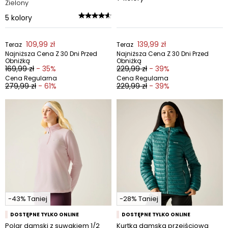
Zielony
5
kolory
109,99 zł
139,99 zł
Teraz
Teraz
Najniższa Cena Z 30 Dni Przed
Najniższa Cena Z 30 Dni Przed
Obniżką
Obniżką
169,99 zł
- 35%
229,99 zł
- 39%
Cena Regularna
Cena Regularna
279,99 zł
- 61%
229,99 zł
- 39%
-43% Taniej
-28% Taniej
DOSTĘPNE TYLKO ONLINE
DOSTĘPNE TYLKO ONLINE
Polar damski z suwakiem 1/2
Kurtka damska przejściowa