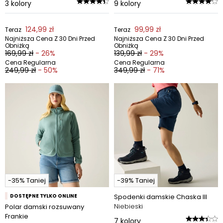
3
kolory
9
kolory
124,99 zł
99,99 zł
Teraz
Teraz
Najniższa Cena Z 30 Dni Przed
Najniższa Cena Z 30 Dni Przed
Obniżką
Obniżką
169,99 zł
- 26%
139,99 zł
- 29%
Cena Regularna
Cena Regularna
249,99 zł
- 50%
349,99 zł
- 71%
-35% Taniej
-39% Taniej
DOSTĘPNE TYLKO ONLINE
Spodenki damskie Chaska III
Niebieski
Polar damski rozsuwany
Frankie
7
kolory