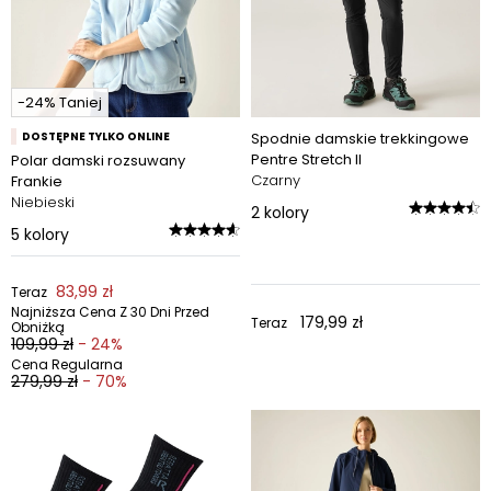
-24% Taniej
DOSTĘPNE TYLKO ONLINE
Spodnie damskie trekkingowe
Pentre Stretch II
Polar damski rozsuwany
Czarny
Frankie
Niebieski
2
kolory
5
kolory
83,99 zł
Teraz
Najniższa Cena Z 30 Dni Przed
179,99 zł
Teraz
Obniżką
109,99 zł
- 24%
Cena Regularna
279,99 zł
- 70%