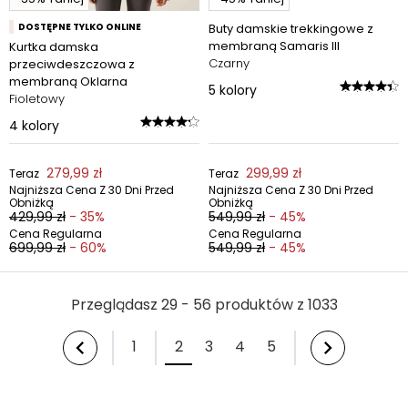
DOSTĘPNE TYLKO ONLINE
Buty damskie trekkingowe z
membraną Samaris III
Kurtka damska
Czarny
przeciwdeszczowa z
membraną Oklarna
5
kolory
Fioletowy
4
kolory
279,99 zł
299,99 zł
Teraz
Teraz
Najniższa Cena Z 30 Dni Przed
Najniższa Cena Z 30 Dni Przed
Obniżką
Obniżką
429,99 zł
- 35%
549,99 zł
- 45%
Cena Regularna
Cena Regularna
699,99 zł
- 60%
549,99 zł
- 45%
Przeglądasz 29 - 56 produktów z 1033
1
2
3
4
5