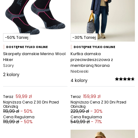
-50% Taniej
-30% Taniej
DOSTĘPNE TYLKO ONLINE
DOSTĘPNE TYLKO ONLINE
Skarpety damskie Merino Wool
Kurtka damska
Hiker
przeciwdeszczowa z
Szary
membraną Norana
Niebieski
2
kolory
4
kolory
59,99 zł
159,99 zł
Teraz
Teraz
Najniższa Cena Z 30 Dni Przed
Najniższa Cena Z 30 Dni Przed
Obniżką
Obniżką
119,99 zł
- 50%
229,99 zł
- 30%
Cena Regularna
Cena Regularna
119,99 zł
- 50%
549,99 zł
- 71%