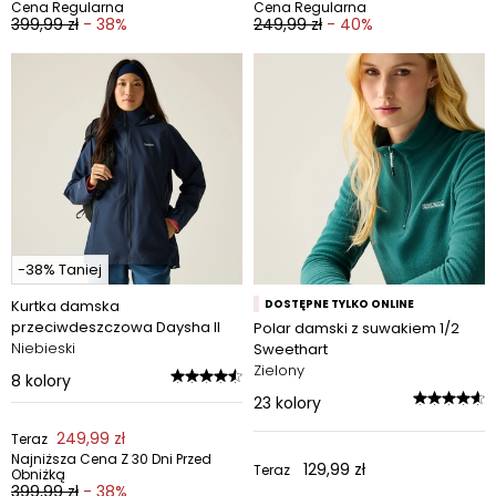
Cena Regularna
Cena Regularna
399,99 zł
- 38%
249,99 zł
- 40%
-38% Taniej
Kurtka damska
DOSTĘPNE TYLKO ONLINE
przeciwdeszczowa Daysha II
Polar damski z suwakiem 1/2
Niebieski
Sweethart
Zielony
8
kolory
23
kolory
249,99 zł
Teraz
Najniższa Cena Z 30 Dni Przed
129,99 zł
Teraz
Obniżką
399,99 zł
- 38%