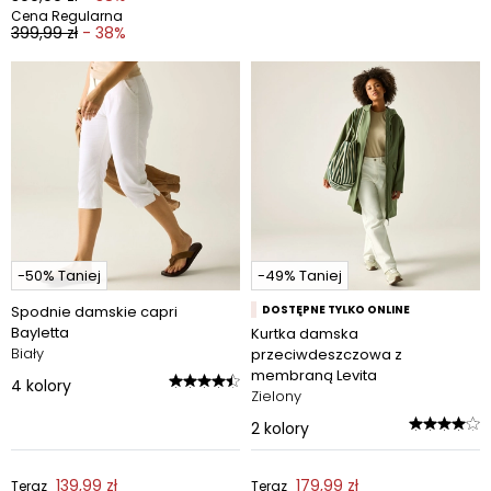
Cena Regularna
399,99 zł
- 38%
-50% Taniej
-49% Taniej
Spodnie damskie capri
DOSTĘPNE TYLKO ONLINE
Bayletta
Kurtka damska
Biały
przeciwdeszczowa z
membraną Levita
4
kolory
Zielony
2
kolory
139,99 zł
179,99 zł
Teraz
Teraz