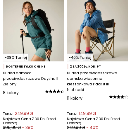
-38% Taniej
-40% Taniej
DOSTĘPNE TYLKO ONLINE
2 ZA 200ZŁ, KOD: PT
Kurtka damska
Kurtka przeciwdeszczowa
przeciwdeszczowa Daysha II
damska wiosenna
Zielony
kieszonkowa Pack It III
Niebieski
8
kolory
11
kolory
249,99 zł
149,99 zł
Teraz
Teraz
Najniższa Cena Z 30 Dni Przed
Najniższa Cena Z 30 Dni Przed
Obniżką
Obniżką
399,99 zł
- 38%
249,99 zł
- 40%