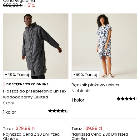
Cena Regularna
699,99 zł
- 61%
-49% Taniej
-50% Taniej
DOSTĘPNE TYLKO ONLINE
Ręcznik plażowy unisex
Niebieski
Płaszcz do przebierania unisex
wodoodporny Quilted
1
kolor
Szary
1
kolor
329,99 zł
139,99 zł
Teraz
Teraz
Najniższa Cena Z 30 Dni Przed
Najniższa Cena Z 30 Dni Przed
Obniżką
Obniżką