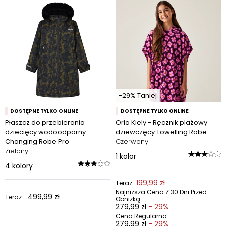
-29% Taniej
DOSTĘPNE TYLKO ONLINE
DOSTĘPNE TYLKO ONLINE
Płaszcz do przebierania
Orla Kiely - Ręcznik plażowy
dziecięcy wodoodporny
dziewczęcy Towelling Robe
Changing Robe Pro
Czerwony
Zielony
1
kolor
4
kolory
199,99 zł
Teraz
Najniższa Cena Z 30 Dni Przed
499,99 zł
Teraz
Obniżką
279,99 zł
- 29%
Cena Regularna
279,99 zł
- 29%