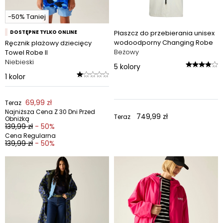
-50% Taniej
DOSTĘPNE TYLKO ONLINE
Płaszcz do przebierania unisex
wodoodporny Changing Robe
Ręcznik plażowy dziecięcy
Beżowy
Towel Robe II
Niebieski
5
kolory
1
kolor
69,99 zł
Teraz
Najniższa Cena Z 30 Dni Przed
749,99 zł
Teraz
Obniżką
139,99 zł
- 50%
Cena Regularna
139,99 zł
- 50%