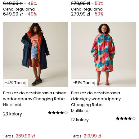
649,99 zł
- 49%
279,99 zł
- 50%
Cena Regularna
Cena Regularna
649,99 zł
- 49%
279,99 zł
- 50%
-4% Taniej
-51% Taniej
Płaszcz do przebierania unisex
Płaszcz do przebierania
wodoodporny Changing Robe
dziecięcy wodoodporny
Niebieski
Changing Robe
Multikolor
23
kolory
12
kolory
269,99 zł
219,99 zł
Teraz
Teraz