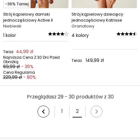
-36% Taniej
Strój kąpielowy damski
Strój kąpielowy dziecięcy
jednoczęściowy Active II
jednoczęściowy Katrisse
Niebieski
Granatowy
1
kolor
4
kolory
44,99 zł
Teraz
Najniższa Cena Z 30 Dni Przed
149,99 zł
Teraz
Obniżką
69,99 zł
- 36%
Cena Regularna
229,99 zł
- 80%
Przeglądasz 29 - 30 produktów z 30
1
2