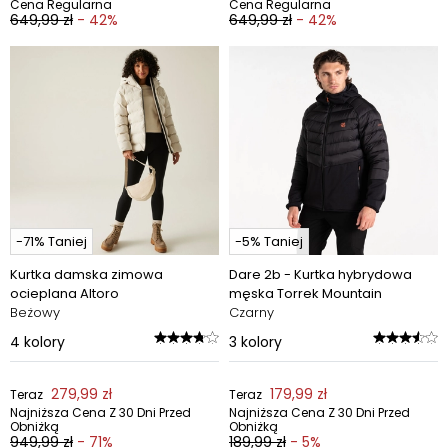
Cena Regularna
Cena Regularna
649,99 zł
- 42%
649,99 zł
- 42%
-71% Taniej
-5% Taniej
Kurtka damska zimowa
Dare 2b - Kurtka hybrydowa
ocieplana Altoro
męska Torrek Mountain
Beżowy
Czarny
4
kolory
3
kolory
279,99 zł
179,99 zł
Teraz
Teraz
Najniższa Cena Z 30 Dni Przed
Najniższa Cena Z 30 Dni Przed
Obniżką
Obniżką
949,99 zł
- 71%
189,99 zł
- 5%