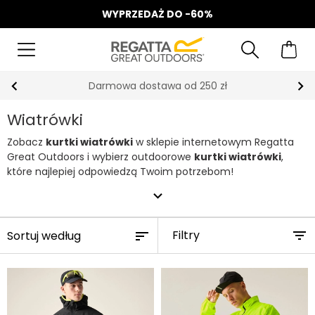
WYPRZEDAŻ DO -60%
Odbierz 15%, za zapis do Newslettera*
Wiatrówki
Zobacz
kurtki wiatrówki
w sklepie internetowym Regatta
Great Outdoors i wybierz outdoorowe
kurtki wiatrówki
,
które najlepiej odpowiedzą Twoim potrzebom!
expand_more
Filtry