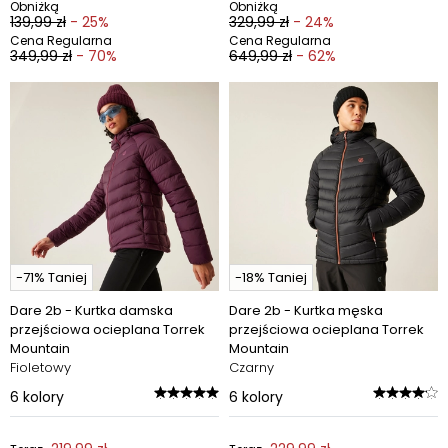
Obniżką
Obniżką
139,99 zł
- 25%
329,99 zł
- 24%
Cena Regularna
Cena Regularna
349,99 zł
- 70%
649,99 zł
- 62%
-71% Taniej
-18% Taniej
Dare 2b - Kurtka damska
Dare 2b - Kurtka męska
przejściowa ocieplana Torrek
przejściowa ocieplana Torrek
Mountain
Mountain
Fioletowy
Czarny
6
kolory
6
kolory