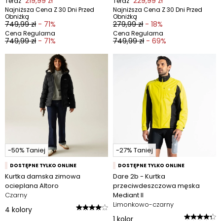
219,99 zł
229,99 zł
Teraz
Teraz
Najniższa Cena Z 30 Dni Przed
Najniższa Cena Z 30 Dni Przed
Obniżką
Obniżką
749,99 zł
- 71%
279,99 zł
- 18%
Cena Regularna
Cena Regularna
749,99 zł
- 71%
749,99 zł
- 69%
-50% Taniej
-27% Taniej
DOSTĘPNE TYLKO ONLINE
DOSTĘPNE TYLKO ONLINE
Kurtka damska zimowa
Dare 2b - Kurtka
ocieplana Altoro
przeciwdeszczowa męska
Czarny
Mediant II
Limonkowo-czarny
4
kolory
1
kolor