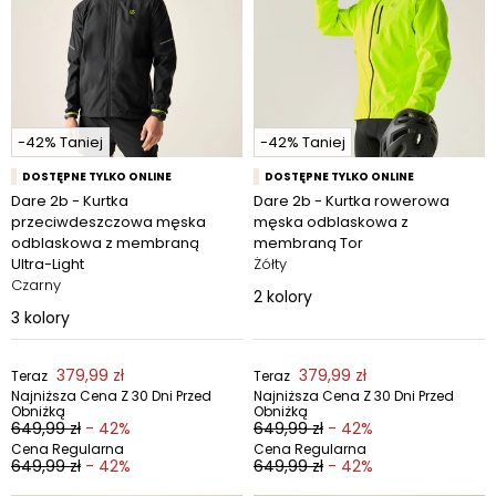
-42% Taniej
-42% Taniej
DOSTĘPNE TYLKO ONLINE
DOSTĘPNE TYLKO ONLINE
Dare 2b - Kurtka
Dare 2b - Kurtka rowerowa
przeciwdeszczowa męska
męska odblaskowa z
odblaskowa z membraną
membraną Tor
Ultra-Light
Żółty
Czarny
2
kolory
3
kolory
379,99 zł
379,99 zł
Teraz
Teraz
Najniższa Cena Z 30 Dni Przed
Najniższa Cena Z 30 Dni Przed
Obniżką
Obniżką
649,99 zł
- 42%
649,99 zł
- 42%
Cena Regularna
Cena Regularna
649,99 zł
- 42%
649,99 zł
- 42%