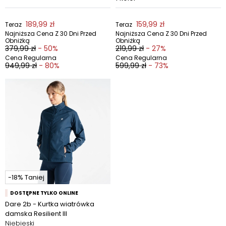
189,99 zł
159,99 zł
Teraz
Teraz
Najniższa Cena Z 30 Dni Przed
Najniższa Cena Z 30 Dni Przed
Obniżką
Obniżką
379,99 zł
- 50%
219,99 zł
- 27%
Cena Regularna
Cena Regularna
949,99 zł
- 80%
599,99 zł
- 73%
-18% Taniej
DOSTĘPNE TYLKO ONLINE
Dare 2b - Kurtka wiatrówka
damska Resilient III
Niebieski