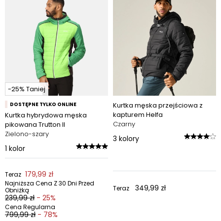
-25% Taniej
DOSTĘPNE TYLKO ONLINE
Kurtka męska przejściowa z
kapturem Helfa
Kurtka hybrydowa męska
Czarny
pikowana Trutton II
Zielono-szary
3
kolory
1
kolor
179,99 zł
Teraz
Najniższa Cena Z 30 Dni Przed
349,99 zł
Teraz
Obniżką
239,99 zł
- 25%
Cena Regularna
799,99 zł
- 78%