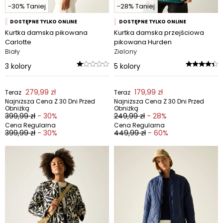
-30% Taniej
-28% Taniej
DOSTĘPNE TYLKO ONLINE
DOSTĘPNE TYLKO ONLINE
Kurtka damska pikowana
Kurtka damska przejściowa
Carlotte
pikowana Hurden
Biały
Zielony
3
kolory
5
kolory
279,99 zł
179,99 zł
Teraz
Teraz
Najniższa Cena Z 30 Dni Przed
Najniższa Cena Z 30 Dni Przed
Obniżką
Obniżką
399,99 zł
- 30%
249,99 zł
- 28%
Cena Regularna
Cena Regularna
399,99 zł
- 30%
449,99 zł
- 60%