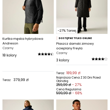
-27% Taniej
Kurtka męska hybrydowa
DOSTĘPNE TYLKO ONLINE
Andreson
Płaszcz damski zimowy
Czarny
ocieplany Freyla
Czarny
18
kolory
3
kolory
189,99 zł
Teraz
Najniższa Cena Z 30 Dni Przed
379,99 zł
Teraz
Obniżką
259,99 zł
- 27%
Cena Regularna
599,99 zł
- 68%