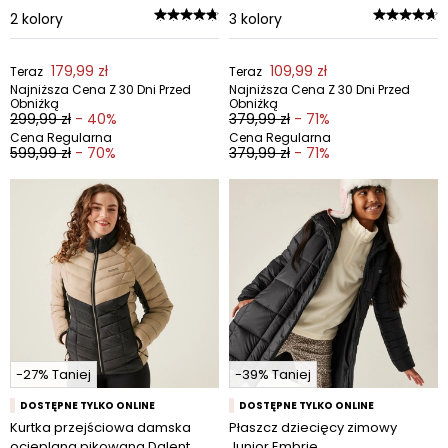
2
kolory
3
kolory
179,99 zł
109,99 zł
Teraz
Teraz
Najniższa Cena Z 30 Dni Przed
Najniższa Cena Z 30 Dni Przed
Obniżką
Obniżką
299,99 zł
- 40%
379,99 zł
- 71%
Cena Regularna
Cena Regularna
599,99 zł
- 70%
379,99 zł
- 71%
-27% Taniej
-39% Taniej
DOSTĘPNE TYLKO ONLINE
DOSTĘPNE TYLKO ONLINE
Kurtka przejściowa damska
Płaszcz dziecięcy zimowy
ocieplana pikowana Dalent
Junior Embrie