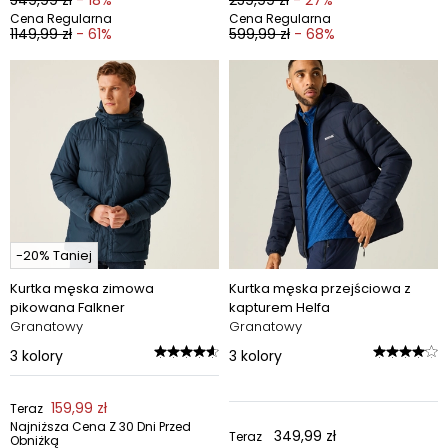
549,99 zł
- 18%
259,99 zł
- 27%
Cena Regularna
Cena Regularna
1149,99 zł
- 61%
599,99 zł
- 68%
-20% Taniej
Kurtka męska zimowa
Kurtka męska przejściowa z
pikowana Falkner
kapturem Helfa
Granatowy
Granatowy
3
kolory
3
kolory
159,99 zł
Teraz
Najniższa Cena Z 30 Dni Przed
349,99 zł
Teraz
Obniżką