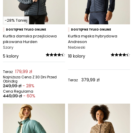
-28% Taniej
DOSTĘPNE TYLKO ONLINE
DOSTĘPNE TYLKO ONLINE
Kurtka damska przejściowa
Kurtka męska hybrydowa
pikowana Hurden
Andreson
Szary
Niebieski
5
kolory
18
kolory
179,99 zł
Teraz
Najniższa Cena Z 30 Dni Przed
379,99 zł
Teraz
Obniżką
249,99 zł
- 28%
Cena Regularna
449,99 zł
- 60%