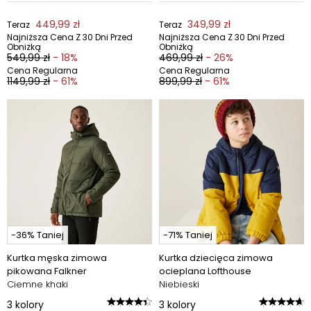
449,99 zł
349,99 zł
Teraz
Teraz
Najniższa Cena Z 30 Dni Przed
Najniższa Cena Z 30 Dni Przed
Obniżką
Obniżką
549,99 zł
- 18%
469,99 zł
- 26%
Cena Regularna
Cena Regularna
1149,99 zł
- 61%
899,99 zł
- 61%
-36% Taniej
-71% Taniej
Kurtka męska zimowa
Kurtka dziecięca zimowa
pikowana Falkner
ocieplana Lofthouse
Ciemne khaki
Niebieski
3
kolory
3
kolory