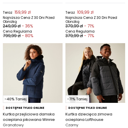
159,99 zł
109,99 zł
Teraz
Teraz
Najniższa Cena Z 30 Dni Przed
Najniższa Cena Z 30 Dni Przed
Obniżką
Obniżką
249,99 zł
- 36%
379,99 zł
- 71%
Cena Regularna
Cena Regularna
799,99 zł
- 80%
379,99 zł
- 71%
-40% Taniej
-71% Taniej
DOSTĘPNE TYLKO ONLINE
DOSTĘPNE TYLKO ONLINE
Kurtka przejściowa damska
Kurtka dziecięca zimowa
ocieplana pikowana Winnie
ocieplana Lofthouse
Granatowy
Czarny