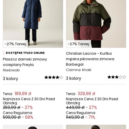
-27% Taniej
-27% Taniej
DOSTĘPNE TYLKO ONLINE
Christian Lacroix - Kurtka
męska pikowana zimowa
Płaszcz damski zimowy
Barbegal
ocieplany Freyla
Ciemne khaki
Niebieski
3
kolory
3
kolory
189,99 zł
329,99 zł
Teraz
Teraz
Najniższa Cena Z 30 Dni Przed
Najniższa Cena Z 30 Dni Przed
Obniżką
Obniżką
259,99 zł
- 27%
449,99 zł
- 27%
Cena Regularna
Cena Regularna
599,99 zł
- 68%
1149,99 zł
- 71%