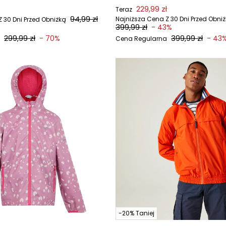
229,99 zł
Teraz
94,99 zł
Najniższa Cena Z 30 Dni Przed Obni
 30 Dni Przed Obniżką
399,99 zł
- 43%
299,99 zł
399,99 zł
- 70%
- 43
Cena Regularna
-20% Taniej