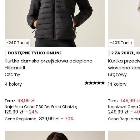
-24% Taniej
-40% Taniej
DOSTĘPNE TYLKO ONLINE
2 ZA 200ZŁ, 
Kurtka damska przejściowa ocieplana
Kurtka prze
Hillpack II
wiosenna kies
Czarny
Brązowy
4
kolory
14
kolory
98,99 zł
149,99 zł
Teraz
Teraz
Najniższa Cena Z 30 Dni Przed Obniżką
Najniższa Cena Z
129,99 zł
249,99 zł
- 24%
- 4
329,99 zł
- 70%
Cena Regularna
Cena Regularna