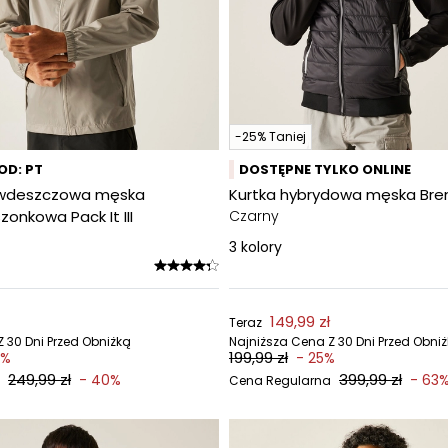
-25% Taniej
KOD: PT
DOSTĘPNE TYLKO ONLINE
ciwdeszczowa męska
Kurtka hybrydowa męska Bre
zonkowa Pack It III
Czarny
3
kolory
149,99 zł
Teraz
 30 Dni Przed Obniżką
Najniższa Cena Z 30 Dni Przed Obni
199,99 zł
0%
- 25%
249,99 zł
399,99 zł
- 40%
- 63
Cena Regularna