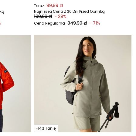
99,99 zł
Teraz
żką
Najniższa Cena Z 30 Dni Przed Obniżką
139,99 zł
- 29%
349,99 zł
%
- 71%
Cena Regularna
-14% Taniej