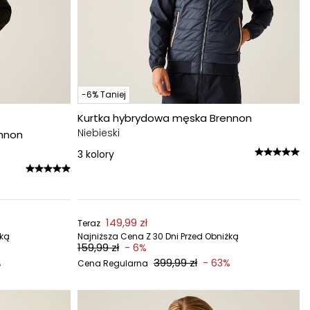
-6% Taniej
Kurtka hybrydowa męska Brennon
Niebieski
nnon
3
kolory
149,99 zł
Teraz
żką
Najniższa Cena Z 30 Dni Przed Obniżką
159,99 zł
- 6%
399,99 zł
%
- 63%
Cena Regularna