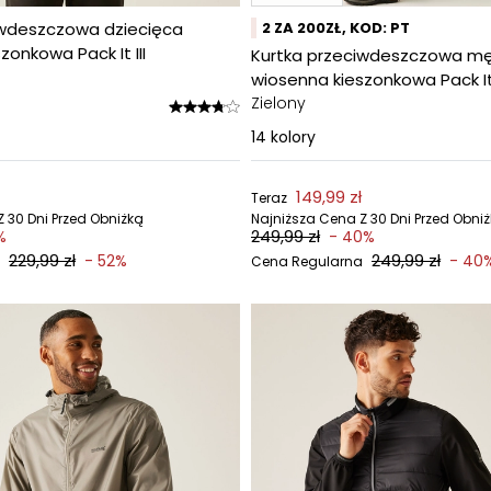
iwdeszczowa dziecięca
2 ZA 200ZŁ, KOD: PT
zonkowa Pack It III
Kurtka przeciwdeszczowa m
wiosenna kieszonkowa Pack It 
Zielony
14
kolory
149,99 zł
Teraz
 30 Dni Przed Obniżką
Najniższa Cena Z 30 Dni Przed Obni
249,99 zł
%
- 40%
229,99 zł
249,99 zł
- 52%
- 40
Cena Regularna