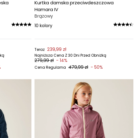
ęska
Kurtka damska przeciwdeszczowa
Hamara IV
Brązowy
10
kolory
239,99 zł
Teraz
żką
Najniższa Cena Z 30 Dni Przed Obniżką
279,99 zł
- 14%
479,99 zł
%
- 50%
Cena Regularna