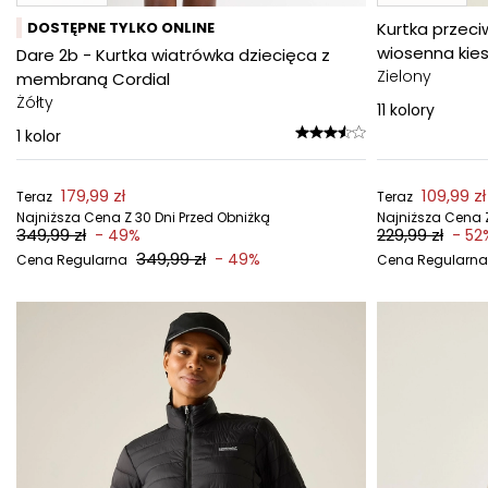
DOSTĘPNE TYLKO ONLINE
Kurtka przec
wiosenna kies
Dare 2b - Kurtka wiatrówka dziecięca z
Zielony
membraną Cordial
Żółty
11
kolory
1
kolor
179,99 zł
109,99 zł
Teraz
Teraz
Najniższa Cena Z 30 Dni Przed Obniżką
Najniższa Cena Z
349,99 zł
229,99 zł
- 49%
- 52
349,99 zł
- 49%
Cena Regularna
Cena Regularna