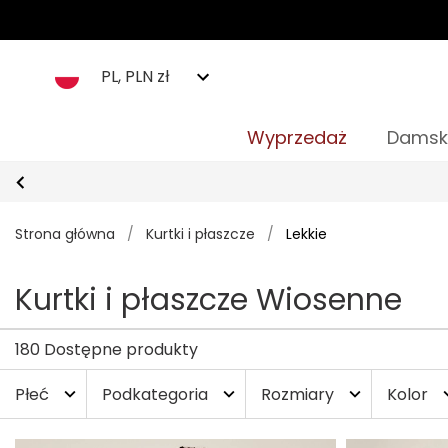
PL, PLN zł
Wyprzedaż
Damsk
Strona główna
/
Kurtki i płaszcze
/
Lekkie
Kurtki i płaszcze Wiosenne
180 Dostępne produkty
Płeć
Podkategoria
Rozmiary
Kolor
expand_more
expand_more
expand_more
expan