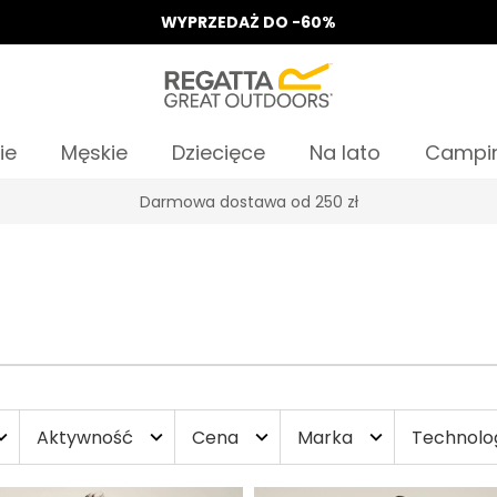
WYPRZEDAŻ DO -60%
ie
Męskie
Dziecięce
Na lato
Campi
Odbierz 15%, za zapis do Newslettera*
Aktywność
Cena
Marka
Technolo
d_more
expand_more
expand_more
expand_more