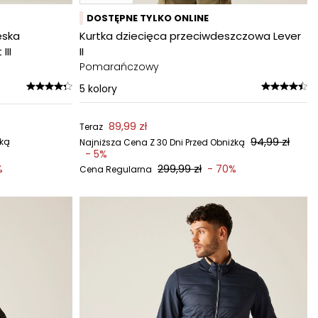
DOSTĘPNE TYLKO ONLINE
ęska
Kurtka dziecięca przeciwdeszczowa Lever
III
II
Pomarańczowy
5
kolory
89,99 zł
Teraz
94,99 zł
żką
Najniższa Cena Z 30 Dni Przed Obniżką
- 5%
299,99 zł
%
- 70%
Cena Regularna