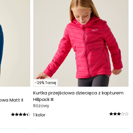
-29% Taniej
Kurtka przejściowa dziecięca z kapturem
Hillpack III
wa Matt II
Różowy
1
kolor