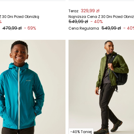
329,99 zł
Teraz
 30 Dni Przed Obniżką
Najniższa Cena Z 30 Dni Przed Obni
549,99 zł
%
- 40%
479,99 zł
549,99 zł
- 69%
- 40
Cena Regularna
-40% Taniej