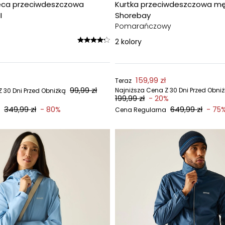
ięca przeciwdeszczowa
Kurtka przeciwdeszczowa m
I
Shorebay
Pomarańczowy
2
kolory
159,99 zł
Teraz
99,99 zł
Najniższa Cena Z 30 Dni Przed Obni
 30 Dni Przed Obniżką
199,99 zł
- 20%
349,99 zł
649,99 zł
- 80%
- 75
Cena Regularna