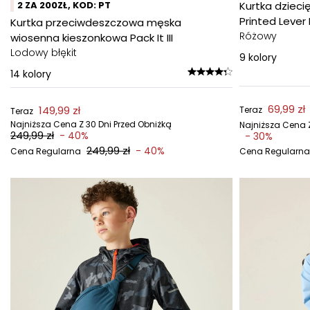
2 ZA 200ZŁ, KOD: PT
Kurtka dziec
Printed Lever I
Kurtka przeciwdeszczowa męska
Różowy
wiosenna kieszonkowa Pack It III
Lodowy błękit
9
kolory
14
kolory
69,99 zł
149,99 zł
Teraz
Teraz
Najniższa Cena Z 30 Dni Przed Obniżką
Najniższa Cena Z
249,99 zł
- 40%
- 30%
249,99 zł
- 40%
Cena Regularna
Cena Regularna