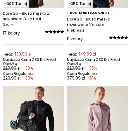
-39% Taniej
-35% Taniej
Dare 2b - Bluza męska z
DOSTĘPNE TYLKO ONLINE
suwakiem Fuse Up II
Dare 2b - Bluza męska
Szary
rozsuwana Venture
Niebieski
17
kolory
8
kolory
139,99 zł
149,99 zł
Teraz
Teraz
Najniższa Cena Z 30 Dni Przed
Najniższa Cena Z 30 Dni Przed
Obniżką
Obniżką
229,99 zł
- 39%
229,99 zł
- 35%
Cena Regularna
Cena Regularna
229,99 zł
- 39%
379,99 zł
- 61%