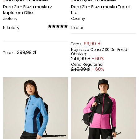
Dare 2b - Bluza męska z
Dare 2b - Bluza męska Torrek
kapturem Ollie
Lite
Zielony
Czarny
5
kolory
1
kolor
99,99 zł
Teraz
Najniższa Cena Z 30 Dni Przed
399,99 zł
Teraz
Obniżką
249,99 zł
- 60%
Cena Regularna
249,99 zł
- 60%