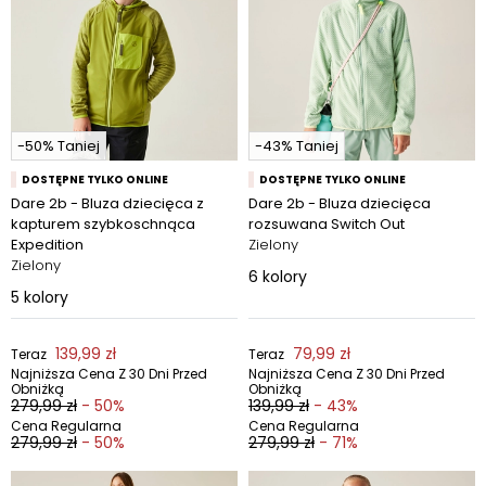
-50% Taniej
-43% Taniej
DOSTĘPNE TYLKO ONLINE
DOSTĘPNE TYLKO ONLINE
Dare 2b - Bluza dziecięca z
Dare 2b - Bluza dziecięca
kapturem szybkoschnąca
rozsuwana Switch Out
Expedition
Zielony
Zielony
6
kolory
5
kolory
139,99 zł
79,99 zł
Teraz
Teraz
Najniższa Cena Z 30 Dni Przed
Najniższa Cena Z 30 Dni Przed
Obniżką
Obniżką
279,99 zł
- 50%
139,99 zł
- 43%
Cena Regularna
Cena Regularna
279,99 zł
- 50%
279,99 zł
- 71%