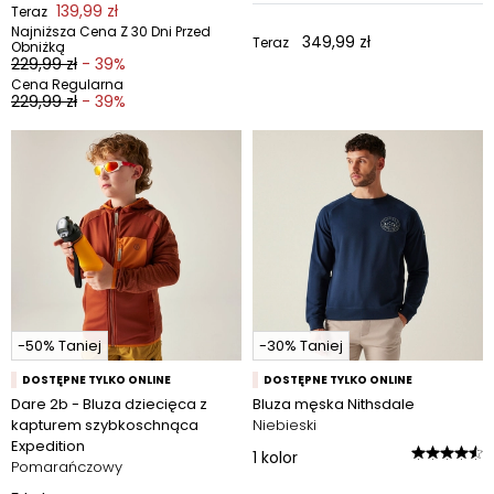
139,99 zł
Teraz
Najniższa Cena Z 30 Dni Przed
349,99 zł
Teraz
Obniżką
229,99 zł
- 39%
Cena Regularna
229,99 zł
- 39%
-50% Taniej
-30% Taniej
DOSTĘPNE TYLKO ONLINE
DOSTĘPNE TYLKO ONLINE
Dare 2b - Bluza dziecięca z
Bluza męska Nithsdale
kapturem szybkoschnąca
Niebieski
Expedition
1
kolor
Pomarańczowy