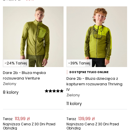
-24% Taniej
-39% Taniej
Dare 2b - Bluza męska
DOSTĘPNE TYLKO ONLINE
rozsuwana Venture
Dare 2b - Bluza dziecięca z
Zielony
kapturem rozsuwana Thriving
IV
8
kolory
Zielony
11
kolory
113,99 zł
139,99 zł
Teraz
Teraz
Najniższa Cena Z 30 Dni Przed
Najniższa Cena Z 30 Dni Przed
Obniżką
Obniżką