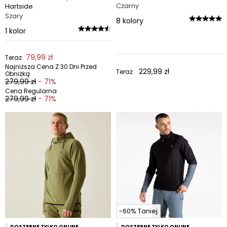
Czarny
Hartside
Szary
8
kolory
1
kolor
79,99 zł
Teraz
Najniższa Cena Z 30 Dni Przed
229,99 zł
Teraz
Obniżką
279,99 zł
- 71%
Cena Regularna
279,99 zł
- 71%
-60% Taniej
DOSTĘPNE TYLKO ONLINE
DOSTĘPNE TYLKO ONLINE