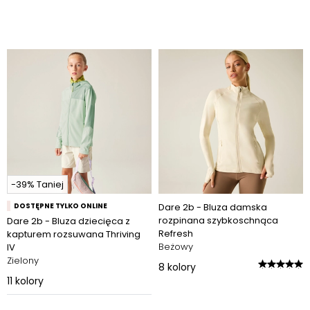
-39% Taniej
DOSTĘPNE TYLKO ONLINE
Dare 2b - Bluza damska
rozpinana szybkoschnąca
Dare 2b - Bluza dziecięca z
Refresh
kapturem rozsuwana Thriving
Beżowy
IV
Zielony
8
kolory
11
kolory