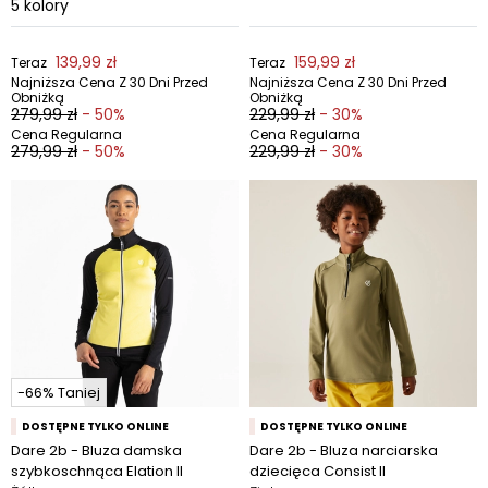
5
kolory
139,99 zł
159,99 zł
Teraz
Teraz
Najniższa Cena Z 30 Dni Przed
Najniższa Cena Z 30 Dni Przed
Obniżką
Obniżką
279,99 zł
- 50%
229,99 zł
- 30%
Cena Regularna
Cena Regularna
279,99 zł
- 50%
229,99 zł
- 30%
-66% Taniej
DOSTĘPNE TYLKO ONLINE
DOSTĘPNE TYLKO ONLINE
Dare 2b - Bluza damska
Dare 2b - Bluza narciarska
szybkoschnąca Elation II
dziecięca Consist II