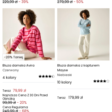
229,99 zł
- 39%
279,99 zł
- 50%
-20% Taniej
Bluza damska Avira
Bluza damska z kapturem
Czerwony
Mayse
Niebieski
4
kolory
10
kolory
79,99 zł
Teraz
Najniższa Cena Z 30 Dni Przed
179,99 zł
Teraz
Obniżką
99,99 zł
- 20%
Cena Regularna
249,99 zł
- 68%