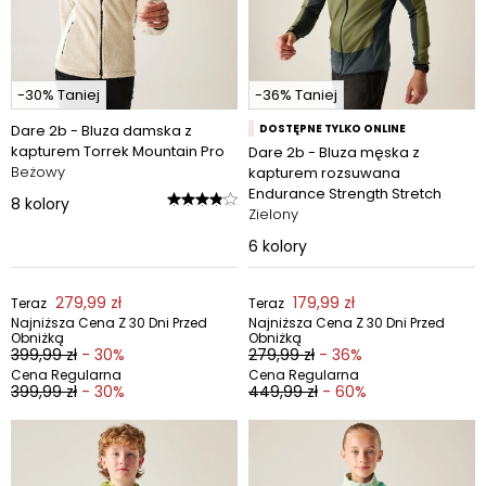
-30% Taniej
-36% Taniej
Dare 2b - Bluza damska z
DOSTĘPNE TYLKO ONLINE
kapturem Torrek Mountain Pro
Dare 2b - Bluza męska z
Beżowy
kapturem rozsuwana
Endurance Strength Stretch
8
kolory
Zielony
6
kolory
279,99 zł
179,99 zł
Teraz
Teraz
Najniższa Cena Z 30 Dni Przed
Najniższa Cena Z 30 Dni Przed
Obniżką
Obniżką
399,99 zł
- 30%
279,99 zł
- 36%
Cena Regularna
Cena Regularna
399,99 zł
- 30%
449,99 zł
- 60%