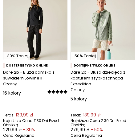
-39% Taniej
-50% Taniej
DOSTĘPNE TYLKO ONLINE
DOSTĘPNE TYLKO ONLINE
Dare 2b - Bluza damska z
Dare 2b - Bluza dziecięca z
suwakiem Lowline II
kapturem szybkoschnąca
Czarny
Expedition
Zielony
16
kolory
5
kolory
139,99 zł
139,99 zł
Teraz
Teraz
Najniższa Cena Z 30 Dni Przed
Najniższa Cena Z 30 Dni Przed
Obniżką
Obniżką
229,99 zł
- 39%
279,99 zł
- 50%
Cena Regularna
Cena Regularna