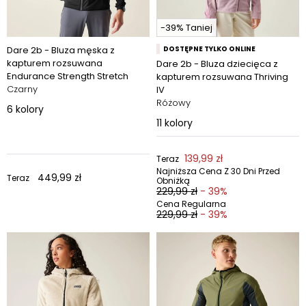
-39% Taniej
Dare 2b - Bluza męska z
DOSTĘPNE TYLKO ONLINE
kapturem rozsuwana
Dare 2b - Bluza dziecięca z
Endurance Strength Stretch
kapturem rozsuwana Thriving
Czarny
IV
Różowy
6
kolory
11
kolory
139,99 zł
Teraz
Najniższa Cena Z 30 Dni Przed
449,99 zł
Teraz
Obniżką
229,99 zł
- 39%
Cena Regularna
229,99 zł
- 39%