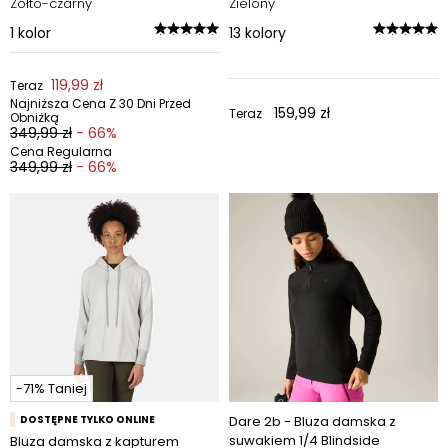
Żółto-czarny
Zielony
1
kolor
13
kolory
119,99 zł
Teraz
Najniższa Cena Z 30 Dni Przed
159,99 zł
Teraz
Obniżką
349,99 zł
- 66%
Cena Regularna
349,99 zł
- 66%
-71% Taniej
DOSTĘPNE TYLKO ONLINE
Dare 2b - Bluza damska z
suwakiem 1/4 Blindside
Bluza damska z kapturem