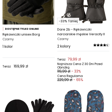
-33% Taniej
DOSTĘPNE TYLKO ONLINE
Dare 2b - Rękawiczki
narciarskie męskie Veracity II
Rękawiczki unisex Borg
Czarny
Czarny
2
kolory
1
kolor
79,99 zł
Teraz
Najniższa Cena Z 30 Dni Przed
169,99 zł
Teraz
Obniżką
119,99 zł
- 33%
Cena Regularna
229,99 zł
- 65%