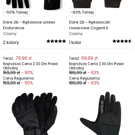
-50% Taniej
-63% Taniej
Dare 2b - Rękawice unisex
Dare 2b - Rękawiczki
Endurance
rowerowe Cogent II
Czarny
Czarny
2
kolory
1
kolor
79,99 zł
69,99 zł
Teraz
Teraz
Najniższa Cena Z 30 Dni Przed
Najniższa Cena Z 30 Dni Przed
Obniżką
Obniżką
159,99 zł
- 50%
189,99 zł
- 63%
Cena Regularna
Cena Regularna
159,99 zł
- 50%
189,99 zł
- 63%