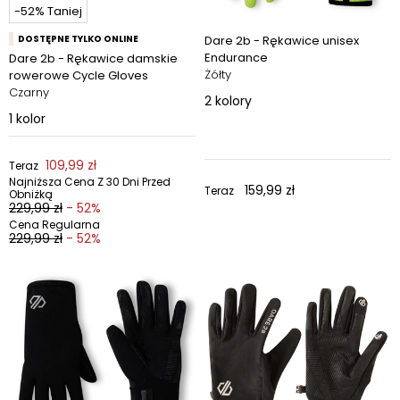
-52% Taniej
DOSTĘPNE TYLKO ONLINE
Dare 2b - Rękawice unisex
Endurance
Dare 2b - Rękawice damskie
Żółty
rowerowe Cycle Gloves
Czarny
2
kolory
1
kolor
109,99 zł
Teraz
Najniższa Cena Z 30 Dni Przed
159,99 zł
Teraz
Obniżką
229,99 zł
- 52%
Cena Regularna
229,99 zł
- 52%