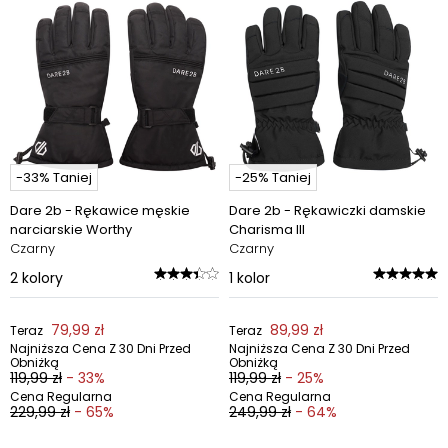
-33% Taniej
-25% Taniej
Dare 2b - Rękawice męskie
Dare 2b - Rękawiczki damskie
narciarskie Worthy
Charisma III
Czarny
Czarny
2
kolory
1
kolor
79,99 zł
89,99 zł
Teraz
Teraz
Najniższa Cena Z 30 Dni Przed
Najniższa Cena Z 30 Dni Przed
Obniżką
Obniżką
119,99 zł
- 33%
119,99 zł
- 25%
Cena Regularna
Cena Regularna
229,99 zł
- 65%
249,99 zł
- 64%