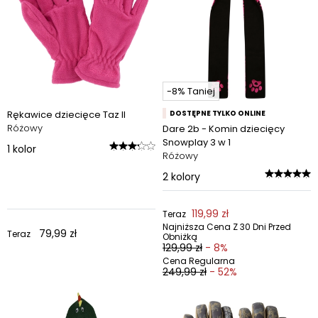
-8% Taniej
Rękawice dziecięce Taz II
DOSTĘPNE TYLKO ONLINE
Różowy
Dare 2b - Komin dziecięcy
Snowplay 3 w 1
1
kolor
Różowy
2
kolory
119,99 zł
Teraz
Najniższa Cena Z 30 Dni Przed
79,99 zł
Teraz
Obniżką
129,99 zł
- 8%
Cena Regularna
249,99 zł
- 52%