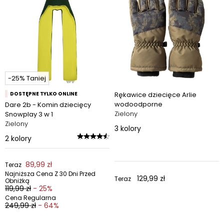
-25% Taniej
DOSTĘPNE TYLKO ONLINE
Rękawice dziecięce Arlie
wodoodporne
Dare 2b - Komin dziecięcy
Zielony
Snowplay 3 w 1
Zielony
3
kolory
2
kolory
89,99 zł
Teraz
Najniższa Cena Z 30 Dni Przed
129,99 zł
Teraz
Obniżką
119,99 zł
- 25%
Cena Regularna
249,99 zł
- 64%