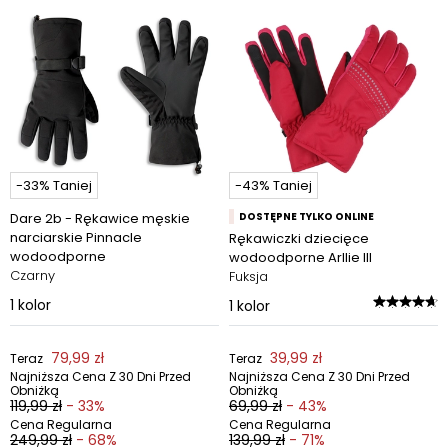
-33% Taniej
-43% Taniej
Dare 2b - Rękawice męskie
DOSTĘPNE TYLKO ONLINE
narciarskie Pinnacle
Rękawiczki dziecięce
wodoodporne
wodoodporne Arllie III
Czarny
Fuksja
1
kolor
1
kolor
79,99 zł
39,99 zł
Teraz
Teraz
Najniższa Cena Z 30 Dni Przed
Najniższa Cena Z 30 Dni Przed
Obniżką
Obniżką
119,99 zł
- 33%
69,99 zł
- 43%
Cena Regularna
Cena Regularna
249,99 zł
- 68%
139,99 zł
- 71%