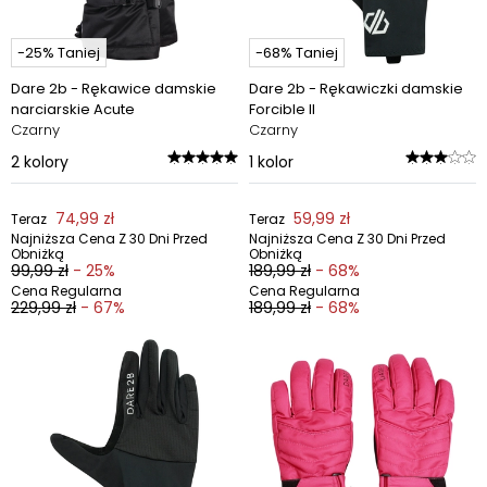
-25% Taniej
-68% Taniej
Dare 2b - Rękawice damskie
Dare 2b - Rękawiczki damskie
narciarskie Acute
Forcible II
Czarny
Czarny
2
kolory
1
kolor
74,99 zł
59,99 zł
Teraz
Teraz
Najniższa Cena Z 30 Dni Przed
Najniższa Cena Z 30 Dni Przed
Obniżką
Obniżką
99,99 zł
- 25%
189,99 zł
- 68%
Cena Regularna
Cena Regularna
229,99 zł
- 67%
189,99 zł
- 68%