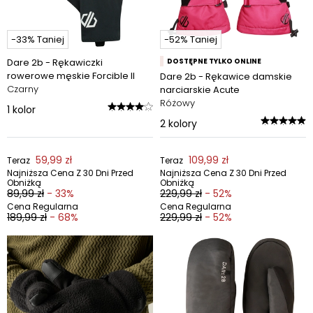
-33% Taniej
-52% Taniej
Dare 2b - Rękawiczki
DOSTĘPNE TYLKO ONLINE
rowerowe męskie Forcible II
Dare 2b - Rękawice damskie
Czarny
narciarskie Acute
Różowy
1
kolor
2
kolory
59,99 zł
109,99 zł
Teraz
Teraz
Najniższa Cena Z 30 Dni Przed
Najniższa Cena Z 30 Dni Przed
Obniżką
Obniżką
89,99 zł
- 33%
229,99 zł
- 52%
Cena Regularna
Cena Regularna
189,99 zł
- 68%
229,99 zł
- 52%