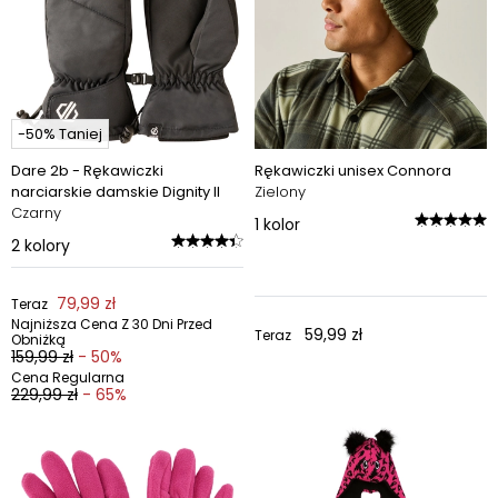
-50% Taniej
Dare 2b - Rękawiczki
Rękawiczki unisex Connora
narciarskie damskie Dignity II
Zielony
Czarny
1
kolor
2
kolory
79,99 zł
Teraz
Najniższa Cena Z 30 Dni Przed
59,99 zł
Teraz
Obniżką
159,99 zł
- 50%
Cena Regularna
229,99 zł
- 65%