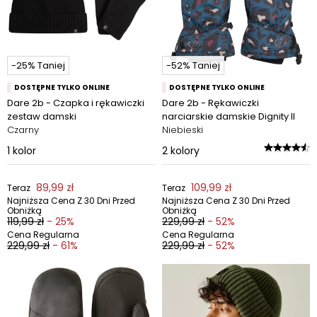
-25% Taniej
-52% Taniej
DOSTĘPNE TYLKO ONLINE
DOSTĘPNE TYLKO ONLINE
Dare 2b - Czapka i rękawiczki
Dare 2b - Rękawiczki
zestaw damski
narciarskie damskie Dignity II
Czarny
Niebieski
1
kolor
2
kolory
89,99 zł
109,99 zł
Teraz
Teraz
Najniższa Cena Z 30 Dni Przed
Najniższa Cena Z 30 Dni Przed
Obniżką
Obniżką
119,99 zł
- 25%
229,99 zł
- 52%
Cena Regularna
Cena Regularna
229,99 zł
- 61%
229,99 zł
- 52%