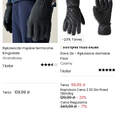
-23% Taniej
Rękawiczki męskie termiczne
DOSTĘPNE TYLKO ONLINE
Kingsdale
Dare 2b - Rękawice damskie
Granatowy
Faux
Czarny
1
kolor
1
kolor
99,99 zł
Teraz
Najniższa Cena Z 30 Dni Przed
109,99 zł
Teraz
Obniżką
129,99 zł
- 23%
Cena Regularna
349,99 zł
- 71%