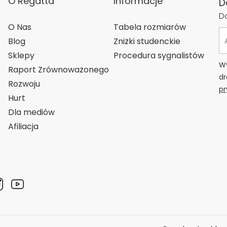
O Regatta
Informacje
D
Do
O Nas
Tabela rozmiarów
Blog
Zniżki studenckie
Sklepy
Procedura sygnalistów
Wy
Raport Zrównoważonego
dr
Rozwoju
pr
Hurt
Dla mediów
Afiliacja