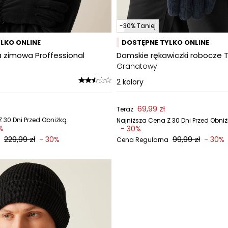
-30% Taniej
LKO ONLINE
DOSTĘPNE TYLKO ONLINE
 zimowa Proffessional
Damskie rękawiczki robocze T
Granatowy
2
kolory
69,99 zł
Teraz
 30 Dni Przed Obniżką
Najniższa Cena Z 30 Dni Przed Obni
%
- 30%
229,99 zł
99,99 zł
- 30%
- 30%
Cena Regularna