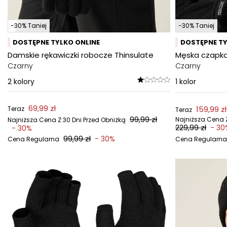
-30% Taniej
-30% Taniej
DOSTĘPNE TYLKO ONLINE
DOSTĘPNE TY
Damskie rękawiczki robocze Thinsulate
Męska czapka
Czarny
Czarny
2
kolory
1
kolor
69,99 zł
159,99 zł
Teraz
Teraz
99,99 zł
Najniższa Cena Z
Najniższa Cena Z 30 Dni Przed Obniżką
229,99 zł
- 30
- 30%
99,99 zł
- 30%
Cena Regularna
Cena Regularna