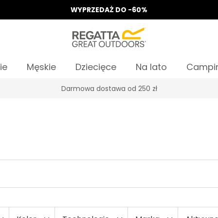
WYPRZEDAŻ DO -60%
ie
Męskie
Dziecięce
Na lato
Campi
Odbierz 15%, za zapis do Newslettera*