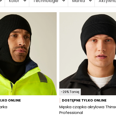
Kolor
Technologie
Marka
Aktywn
nd_more
expand_more
expand_more
expand_more
-29% Taniej
LKO ONLINE
DOSTĘPNE TYLKO ONLINE
arka
Męska czapka akrylowa Thins
Professional