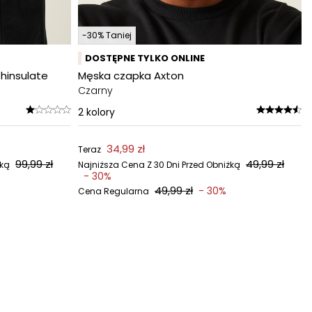
-30% Taniej
DOSTĘPNE TYLKO ONLINE
hinsulate
Męska czapka Axton
Czarny
2
kolory
34,99 zł
Teraz
99,99 zł
49,99 zł
żką
Najniższa Cena Z 30 Dni Przed Obniżką
- 30%
49,99 zł
- 30%
Cena Regularna