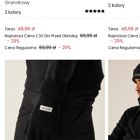
Granatowy
2
kolory
2
kolory
49,99 zł
49,99 zł
Teraz
Teraz
69,99 zł
Najniższa Cena Z 30 Dni Przed Obniżką
Najniższa Cena Z
- 29%
- 29%
69,99 zł
- 29%
Cena Regularna
Cena Regularna