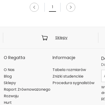
1
Sklepy
O Regatta
Informacje
D
Do
O Nas
Tabela rozmiarów
Blog
Zniżki studenckie
Sklepy
Procedura sygnalistów
Wy
Raport Zrównoważonego
dr
Rozwoju
pr
Hurt