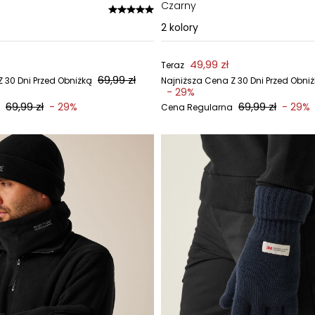
Czarny
2
kolory
49,99 zł
Teraz
69,99 zł
 30 Dni Przed Obniżką
Najniższa Cena Z 30 Dni Przed Obni
- 29%
69,99 zł
69,99 zł
- 29%
- 29%
Cena Regularna