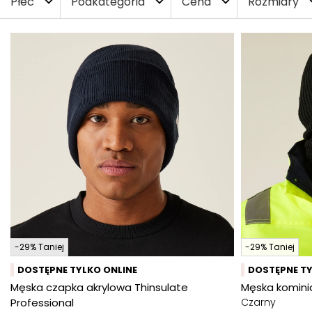
Płeć
Podkategoria
Cena
Rozmiary
expand_more
expand_more
expand_more
expa
-29% Taniej
-29% Taniej
DOSTĘPNE TYLKO ONLINE
DOSTĘPNE TY
Męska czapka akrylowa Thinsulate
Męska komini
Professional
Czarny