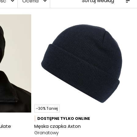
ość
Ocena
expand_more
expand_more
-30% Taniej
DOSTĘPNE TYLKO ONLINE
ulate
Męska czapka Axton
Granatowy