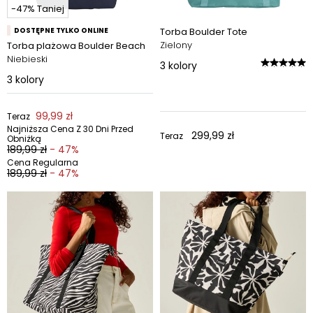
-47% Taniej
DOSTĘPNE TYLKO ONLINE
Torba Boulder Tote
Zielony
Torba plażowa Boulder Beach
Niebieski
3
kolory
3
kolory
99,99 zł
Teraz
Najniższa Cena Z 30 Dni Przed
299,99 zł
Teraz
Obniżką
189,99 zł
- 47%
Cena Regularna
189,99 zł
- 47%