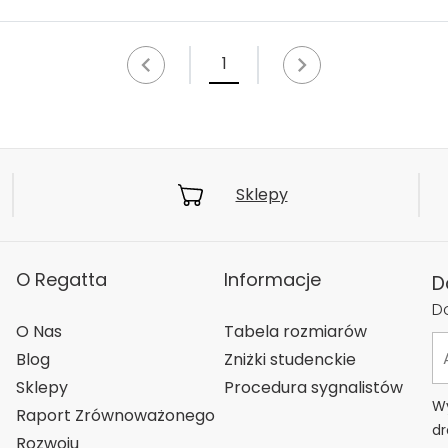
1
Sklepy
O Regatta
Informacje
D
Do
O Nas
Tabela rozmiarów
Blog
Zniżki studenckie
Sklepy
Procedura sygnalistów
Wy
Raport Zrównoważonego
dr
Rozwoju