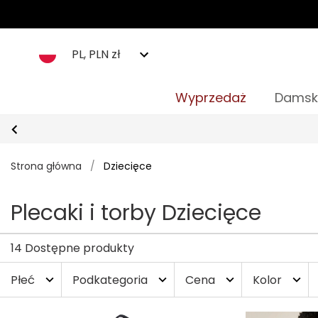
PL, PLN zł
Wyprzedaż
Damsk
Strona główna
/
Dziecięce
Plecaki i torby Dziecięce
14 Dostępne produkty
Płeć
Podkategoria
Cena
Kolor
expand_more
expand_more
expand_more
expand_more