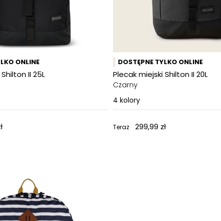
LKO ONLINE
DOSTĘPNE TYLKO ONLINE
Shilton II 25L
Plecak miejski Shilton II 20L
Czarny
4
kolory
ł
299,99 zł
Teraz