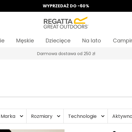
WYPRZEDAŻ DO -60%
ie
Męskie
Dziecięce
Na lato
Campi
Darmowa dostawa od 250 zł
Marka
Rozmiary
Technologie
Aktywn
expand_more
expand_more
expand_more