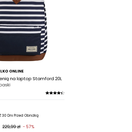
LKO ONLINE
zenią na laptop Stamford 20L
paski
 30 Dni Przed Obniżką
229,99 zł
- 57%