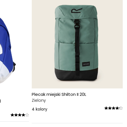
Plecak miejski Shilton II 20L
Zielony
l
4
kolory