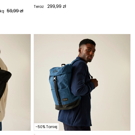
299,99 zł
Teraz
59,99 zł
żką
-50% Taniej