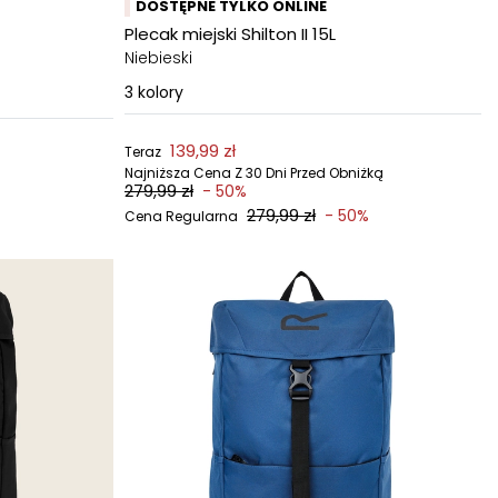
DOSTĘPNE TYLKO ONLINE
Plecak miejski Shilton II 15L
Niebieski
3
kolory
139,99 zł
Teraz
Najniższa Cena Z 30 Dni Przed Obniżką
279,99 zł
- 50%
279,99 zł
- 50%
Cena Regularna