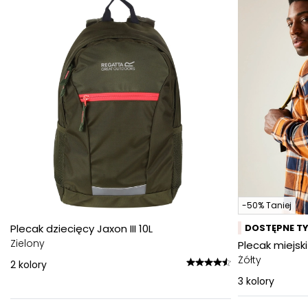
-50% Taniej
Plecak dziecięcy Jaxon III 10L
DOSTĘPNE TY
Zielony
Plecak miejski 
Żółty
2
kolory
3
kolory