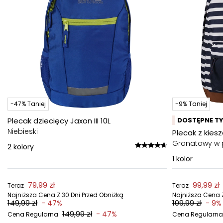
-47% Taniej
-9% Taniej
Plecak dziecięcy Jaxon III 10L
DOSTĘPNE TY
Niebieski
Plecak z kies
Granatowy w 
2
kolory
1
kolor
79,99 zł
99,99 zł
Teraz
Teraz
Najniższa Cena Z 30 Dni Przed Obniżką
Najniższa Cena Z
149,99 zł
109,99 zł
- 47%
- 9%
149,99 zł
- 47%
Cena Regularna
Cena Regularna