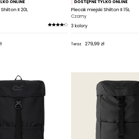
LKO ONLINE
DOSTĘPNE TYLKO ONLINE
Shilton II 20L
Plecak miejski Shilton II 15L
Czarny
3
kolory
ł
279,99 zł
Teraz