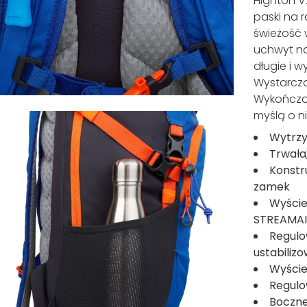
Highton V
paski na r
świeżość 
uchwyt na
długie i 
Wystarcz
Wykończo
myślą o 
Wytrzy
Trwała
Konstr
zamek
Wyście
STREAMA
Regulo
ustabiliz
Wyście
Regulo
Boczne