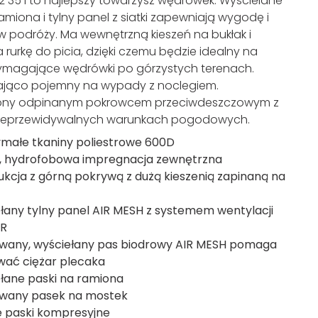
2 35 l to najlepszy towarzysz wędrówek. Wyściełane
amiona i tylny panel z siatki zapewniają wygodę i
w podróży. Ma wewnętrzną kieszeń na bukłak i
 rurkę do picia, dzięki czemu będzie idealny na
wymagające wędrówki po górzystych terenach.
ająco pojemny na wypady z noclegiem.
ny odpinanym pokrowcem przeciwdeszczowym z
nieprzewidywalnych warunkach pogodowych.
małe tkaniny poliestrowe 600D
, hydrofobowa impregnacja zewnętrzna
ukcja z górną pokrywą z dużą kieszenią zapinaną na
łany tylny panel AIR MESH z systemem wentylacji
IR
wany, wyściełany pas biodrowy AIR MESH pomaga
ować ciężar plecaka
łane paski na ramiona
wany pasek na mostek
 paski kompresyjne