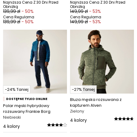
Najniższa Cena Z 30 Dni Przed
Najniższa Cena Z 30 Dni Przed
Obniżką
Obniżką
139,99 zł
- 50%
149,99 zł
- 53%
Cena Regularna
Cena Regularna
139,99 zł
- 50%
149,99 zł
- 53%
-24% Taniej
-27% Taniej
DOSTĘPNE TYLKO ONLINE
Bluza męska rozsuwana z
kapturem Alven
Polar męski hybrydowy
Zielony
rozsuwany Frankie Borg
Niebieski
4
kolory
4
kolory