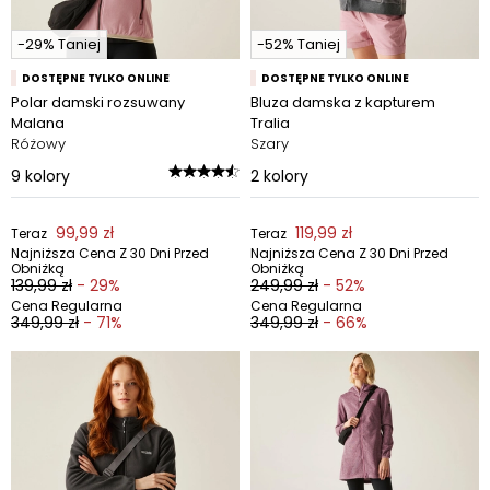
-29% Taniej
-52% Taniej
DOSTĘPNE TYLKO ONLINE
DOSTĘPNE TYLKO ONLINE
Polar damski rozsuwany
Bluza damska z kapturem
Malana
Tralia
Różowy
Szary
9
kolory
2
kolory
99,99 zł
119,99 zł
Teraz
Teraz
Najniższa Cena Z 30 Dni Przed
Najniższa Cena Z 30 Dni Przed
Obniżką
Obniżką
139,99 zł
- 29%
249,99 zł
- 52%
Cena Regularna
Cena Regularna
349,99 zł
- 71%
349,99 zł
- 66%