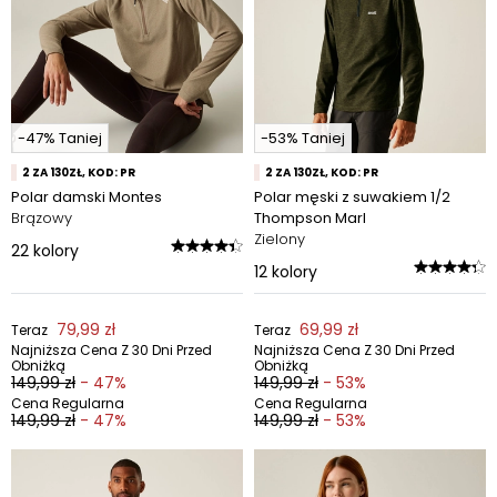
-47% Taniej
-53% Taniej
2 ZA 130ZŁ, KOD: PR
2 ZA 130ZŁ, KOD: PR
Polar damski Montes
Polar męski z suwakiem 1/2
Brązowy
Thompson Marl
Zielony
22
kolory
12
kolory
79,99 zł
69,99 zł
Teraz
Teraz
Najniższa Cena Z 30 Dni Przed
Najniższa Cena Z 30 Dni Przed
Obniżką
Obniżką
149,99 zł
- 47%
149,99 zł
- 53%
Cena Regularna
Cena Regularna
149,99 zł
- 47%
149,99 zł
- 53%