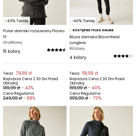
-43% Taniej
-40% Taniej
Polar damski rozsuwany Floreo
DOSTĘPNE TYLKO ONLINE
IV
Bluza damska Bloomfield
Grafitowy
Longline
Różowy
15
kolory
4
kolory
79,99 zł
119,99 zł
Teraz
Teraz
Najniższa Cena Z 30 Dni Przed
Najniższa Cena Z 30 Dni Przed
Obniżką
Obniżką
139,99 zł
- 43%
199,99 zł
- 40%
Cena Regularna
Cena Regularna
249,99 zł
- 68%
399,99 zł
- 70%