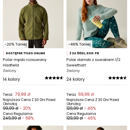
-20% Taniej
-46% Taniej
DOSTĘPNE TYLKO ONLINE
2 ZA 130ZŁ, KOD: PR
Polar męski rozsuwany
Polar damski z suwakiem 1/2
Hadfield
Sweethart
Zielony
Zielony
14
kolory
24
kolory
79,99 zł
69,99 zł
Teraz
Teraz
Najniższa Cena Z 30 Dni Przed
Najniższa Cena Z 30 Dni Przed
Obniżką
Obniżką
99,99 zł
- 20%
129,99 zł
- 46%
Cena Regularna
Cena Regularna
249,99 zł
- 68%
129,99 zł
- 46%