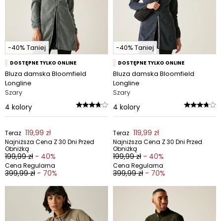
-40% Taniej
-40% Taniej
DOSTĘPNE TYLKO ONLINE
DOSTĘPNE TYLKO ONLINE
Bluza damska Bloomfield
Bluza damska Bloomfield
Longline
Longline
Szary
Szary
4
kolory
4
kolory
119,99 zł
119,99 zł
Teraz
Teraz
Najniższa Cena Z 30 Dni Przed
Najniższa Cena Z 30 Dni Przed
Obniżką
Obniżką
199,99 zł
- 40%
199,99 zł
- 40%
Cena Regularna
Cena Regularna
399,99 zł
- 70%
399,99 zł
- 70%