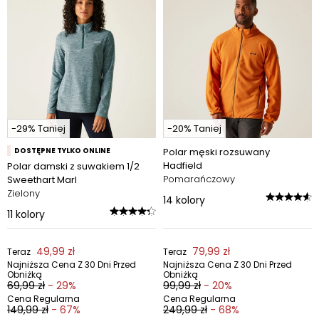
-29% Taniej
-20% Taniej
DOSTĘPNE TYLKO ONLINE
Polar męski rozsuwany
Hadfield
Polar damski z suwakiem 1/2
Pomarańczowy
Sweethart Marl
Zielony
14
kolory
11
kolory
49,99 zł
79,99 zł
Teraz
Teraz
Najniższa Cena Z 30 Dni Przed
Najniższa Cena Z 30 Dni Przed
Obniżką
Obniżką
69,99 zł
- 29%
99,99 zł
- 20%
Cena Regularna
Cena Regularna
149,99 zł
- 67%
249,99 zł
- 68%