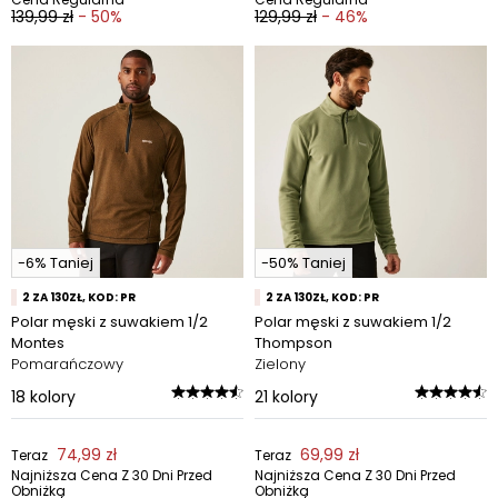
139,99 zł
- 50%
129,99 zł
- 46%
-6% Taniej
-50% Taniej
2 ZA 130ZŁ, KOD: PR
2 ZA 130ZŁ, KOD: PR
Polar męski z suwakiem 1/2
Polar męski z suwakiem 1/2
Montes
Thompson
Pomarańczowy
Zielony
18
kolory
21
kolory
74,99 zł
69,99 zł
Teraz
Teraz
Najniższa Cena Z 30 Dni Przed
Najniższa Cena Z 30 Dni Przed
Obniżką
Obniżką