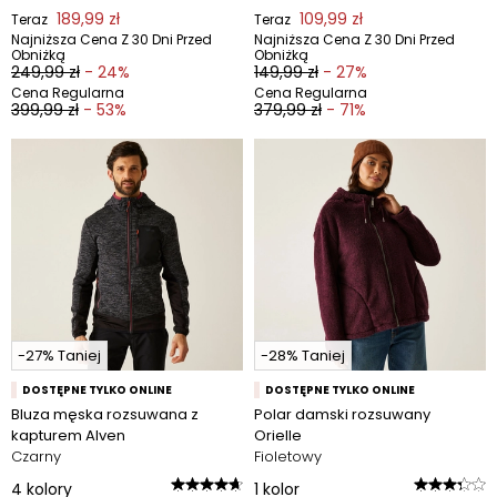
189,99 zł
109,99 zł
Teraz
Teraz
Najniższa Cena Z 30 Dni Przed
Najniższa Cena Z 30 Dni Przed
Obniżką
Obniżką
249,99 zł
- 24%
149,99 zł
- 27%
Cena Regularna
Cena Regularna
399,99 zł
- 53%
379,99 zł
- 71%
-27% Taniej
-28% Taniej
DOSTĘPNE TYLKO ONLINE
DOSTĘPNE TYLKO ONLINE
Bluza męska rozsuwana z
Polar damski rozsuwany
kapturem Alven
Orielle
Czarny
Fioletowy
4
kolory
1
kolor