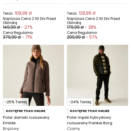
109,99 zł
129,99 zł
Teraz
Teraz
Najniższa Cena Z 30 Dni Przed
Najniższa Cena Z 30 Dni Przed
Obniżką
Obniżką
149,99 zł
- 27%
179,99 zł
- 28%
Cena Regularna
Cena Regularna
379,99 zł
- 71%
299,99 zł
- 57%
-25% Taniej
-24% Taniej
DOSTĘPNE TYLKO ONLINE
DOSTĘPNE TYLKO ONLINE
Polar damski rozsuwany
Polar męski hybrydowy
Emilde
rozsuwany Frankie Borg
Brązowy
Czarny