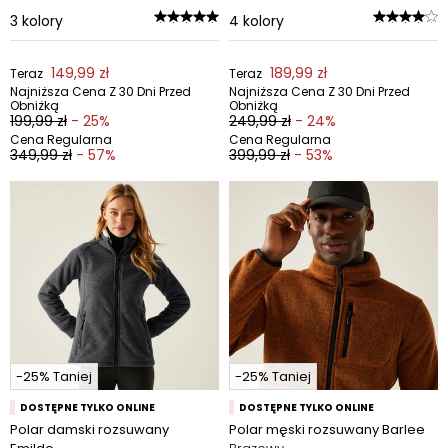
3
kolory
4
kolory
149,99 zł
189,99 zł
Teraz
Teraz
Najniższa Cena Z 30 Dni Przed
Najniższa Cena Z 30 Dni Przed
Obniżką
Obniżką
199,99 zł
- 25%
249,99 zł
- 24%
Cena Regularna
Cena Regularna
349,99 zł
- 57%
399,99 zł
- 53%
-25% Taniej
-25% Taniej
DOSTĘPNE TYLKO ONLINE
DOSTĘPNE TYLKO ONLINE
Polar damski rozsuwany
Polar męski rozsuwany Barlee