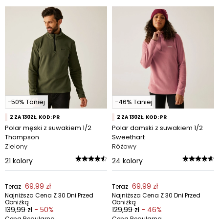
-50% Taniej
-46% Taniej
2 ZA 130ZŁ, KOD: PR
2 ZA 130ZŁ, KOD: PR
Polar męski z suwakiem 1/2
Polar damski z suwakiem 1/2
Thompson
Sweethart
Zielony
Różowy
21
kolory
24
kolory
69,99 zł
69,99 zł
Teraz
Teraz
Najniższa Cena Z 30 Dni Przed
Najniższa Cena Z 30 Dni Przed
Obniżką
Obniżką
139,99 zł
- 50%
129,99 zł
- 46%
Cena Regularna
Cena Regularna