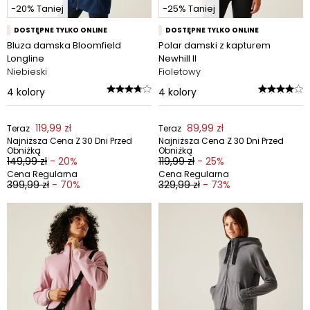
-20% Taniej
-25% Taniej
DOSTĘPNE TYLKO ONLINE
DOSTĘPNE TYLKO ONLINE
Bluza damska Bloomfield
Polar damski z kapturem
Longline
Newhill II
Niebieski
Fioletowy
4
kolory
4
kolory
119,99 zł
89,99 zł
Teraz
Teraz
Najniższa Cena Z 30 Dni Przed
Najniższa Cena Z 30 Dni Przed
Obniżką
Obniżką
149,99 zł
- 20%
119,99 zł
- 25%
Cena Regularna
Cena Regularna
399,99 zł
- 70%
329,99 zł
- 73%