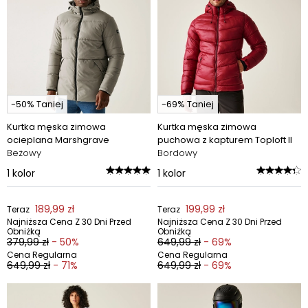
-50% Taniej
-69% Taniej
Kurtka męska zimowa
Kurtka męska zimowa
ocieplana Marshgrave
puchowa z kapturem Toploft II
Beżowy
Bordowy
1
kolor
1
kolor
189,99 zł
199,99 zł
Teraz
Teraz
Najniższa Cena Z 30 Dni Przed
Najniższa Cena Z 30 Dni Przed
Obniżką
Obniżką
379,99 zł
- 50%
649,99 zł
- 69%
Cena Regularna
Cena Regularna
649,99 zł
- 71%
649,99 zł
- 69%