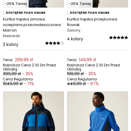
-25% Taniej
-25% Taniej
DOSTĘPNE TYLKO ONLINE
DOSTĘPNE TYLKO ONLINE
Kurtka męska zimowa
Kurtka męska przejściowa
ocieplana przeciwdeszczowa
Rowak
Marron
Zielony
Niebieski
4
kolory
3
kolory
299,99 zł
149,99 zł
Teraz
Teraz
Najniższa Cena Z 30 Dni Przed
Najniższa Cena Z 30 Dni Przed
Obniżką
Obniżką
399,99 zł
- 25%
199,99 zł
- 25%
Cena Regularna
Cena Regularna
1049,99 zł
- 71%
449,99 zł
- 67%