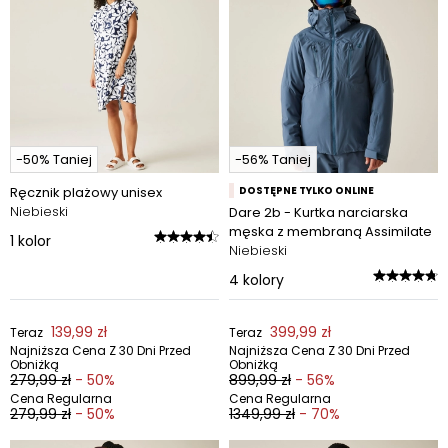
-50% Taniej
-56% Taniej
Ręcznik plażowy unisex
DOSTĘPNE TYLKO ONLINE
Niebieski
Dare 2b - Kurtka narciarska
męska z membraną Assimilate
1
kolor
Niebieski
4
kolory
139,99 zł
399,99 zł
Teraz
Teraz
Najniższa Cena Z 30 Dni Przed
Najniższa Cena Z 30 Dni Przed
Obniżką
Obniżką
279,99 zł
- 50%
899,99 zł
- 56%
Cena Regularna
Cena Regularna
279,99 zł
- 50%
1349,99 zł
- 70%