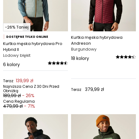
-26% Taniej
DOSTĘPNE TYLKO ONLINE
Kurtka męska hybrydowa
Andreson
Kurtka męska hybrydowa Pro
Burgundowy
Hybrid II
Lodowy błękit
18
kolory
6
kolory
139,99 zł
Teraz
Najniższa Cena Z 30 Dni Przed
379,99 zł
Teraz
Obniżką
189,99 zł
- 26%
Cena Regularna
479,99 zł
- 71%