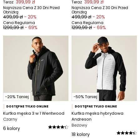
399,99 zł
399,99 zł
Teraz
Teraz
Najniższa Cena Z 30 Dni Przed
Najniższa Cena Z 30 Dni Przed
Obniżką
Obniżką
499,99 zł
- 20%
499,99 zł
- 20%
Cena Regularna
Cena Regularna
1299,99 zł
- 69%
1299,99 zł
- 69%
-20% Taniej
-50% Taniej
DOSTĘPNE TYLKO ONLINE
DOSTĘPNE TYLKO ONLINE
Kurtka męska 3 w 1 Wentwood
Kurtka męska hybrydowa
Czarny
Andreson
Beżowy
6
kolory
18
kolory