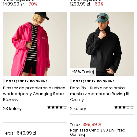
1499,99 zł
- 70%
1299,99 zł
- 69%
-18% Taniej
DOSTĘPNE TYLKO ONLINE
DOSTĘPNE TYLKO ONLINE
Płaszcz do przebierania unisex
Dare 2b - Kurtka narciarska
wodoodporny Changing Robe
męska z membraną Roving III
Różowy
Czarny
23
kolory
2
kolory
399,99 zł
Teraz
Najniższa Cena Z 30 Dni Przed
649,99 zł
Teraz
Obniżką