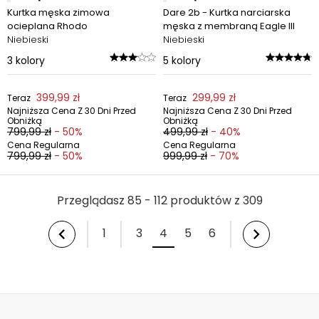
Kurtka męska zimowa
Dare 2b - Kurtka narciarska
ocieplana Rhodo
męska z membraną Eagle III
Niebieski
Niebieski
3
kolory
5
kolory
399,99 zł
299,99 zł
Teraz
Teraz
Najniższa Cena Z 30 Dni Przed
Najniższa Cena Z 30 Dni Przed
Obniżką
Obniżką
799,99 zł
- 50%
499,99 zł
- 40%
Cena Regularna
Cena Regularna
799,99 zł
- 50%
999,99 zł
- 70%
Przeglądasz 85 - 112 produktów z 309
1
3
4
5
6