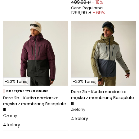
489,99 zł
- 18%
Cena Regularna
1299,99 zł
- 69%
-20% Taniej
-20% Taniej
DOSTĘPNE TYLKO ONLINE
Dare 2b - Kurtka narciarska
męska z membraną Baseplate
Dare 2b - Kurtka narciarska
III
męska z membraną Baseplate
Zielony
III
Czarny
4
kolory
4
kolory