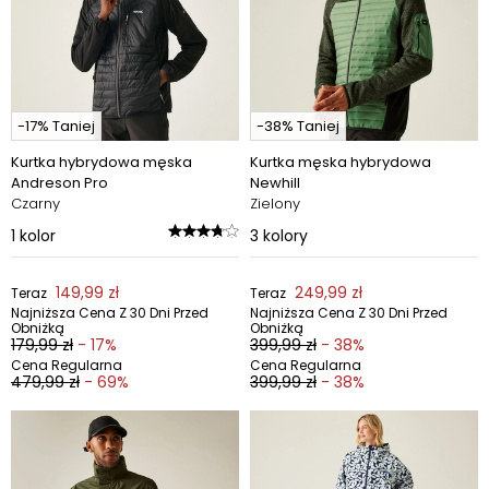
-17% Taniej
-38% Taniej
Kurtka hybrydowa męska
Kurtka męska hybrydowa
Andreson Pro
Newhill
Czarny
Zielony
1
kolor
3
kolory
149,99 zł
249,99 zł
Teraz
Teraz
Najniższa Cena Z 30 Dni Przed
Najniższa Cena Z 30 Dni Przed
Obniżką
Obniżką
179,99 zł
- 17%
399,99 zł
- 38%
Cena Regularna
Cena Regularna
479,99 zł
- 69%
399,99 zł
- 38%