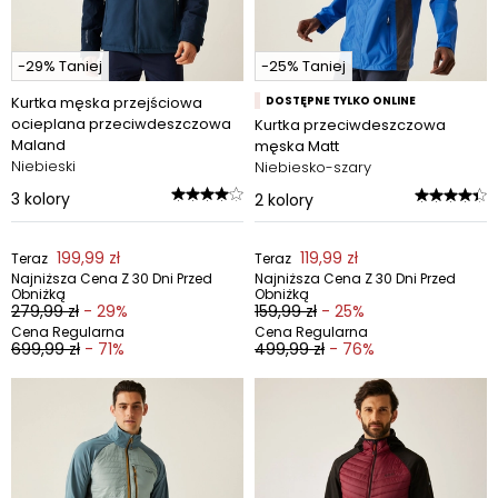
-29% Taniej
-25% Taniej
Kurtka męska przejściowa
DOSTĘPNE TYLKO ONLINE
ocieplana przeciwdeszczowa
Kurtka przeciwdeszczowa
Maland
męska Matt
Niebieski
Niebiesko-szary
3
kolory
2
kolory
199,99 zł
119,99 zł
Teraz
Teraz
Najniższa Cena Z 30 Dni Przed
Najniższa Cena Z 30 Dni Przed
Obniżką
Obniżką
279,99 zł
- 29%
159,99 zł
- 25%
Cena Regularna
Cena Regularna
699,99 zł
- 71%
499,99 zł
- 76%