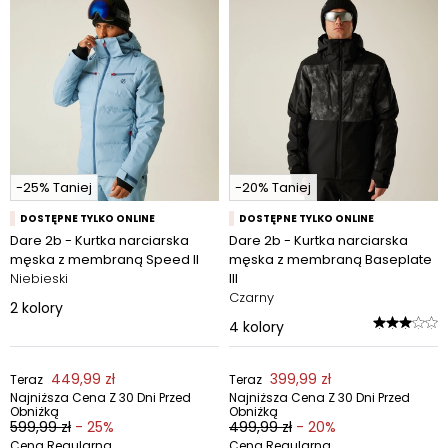
-25% Taniej
-20% Taniej
DOSTĘPNE TYLKO ONLINE
DOSTĘPNE TYLKO ONLINE
Dare 2b - Kurtka narciarska
Dare 2b - Kurtka narciarska
męska z membraną Speed II
męska z membraną Baseplate
Niebieski
III
Czarny
2
kolory
4
kolory
449,99 zł
399,99 zł
Teraz
Teraz
Najniższa Cena Z 30 Dni Przed
Najniższa Cena Z 30 Dni Przed
Obniżką
Obniżką
599,99 zł
- 25%
499,99 zł
- 20%
Cena Regularna
Cena Regularna