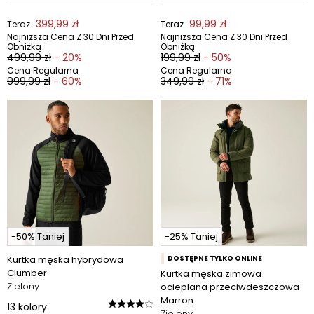
399,99 zł
99,99 zł
Teraz
Teraz
Najniższa Cena Z 30 Dni Przed
Najniższa Cena Z 30 Dni Przed
Obniżką
Obniżką
499,99 zł
- 20%
199,99 zł
- 50%
Cena Regularna
Cena Regularna
999,99 zł
- 60%
349,99 zł
- 71%
-50% Taniej
-25% Taniej
Kurtka męska hybrydowa
DOSTĘPNE TYLKO ONLINE
Clumber
Kurtka męska zimowa
Zielony
ocieplana przeciwdeszczowa
Marron
13
kolory
Zielony