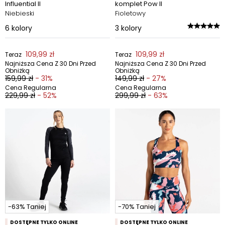
Influential II
komplet Pow II
Niebieski
Fioletowy
6
kolory
3
kolory
109,99 zł
109,99 zł
Teraz
Teraz
Najniższa Cena Z 30 Dni Przed
Najniższa Cena Z 30 Dni Przed
Obniżką
Obniżką
159,99 zł
- 31%
149,99 zł
- 27%
Cena Regularna
Cena Regularna
229,99 zł
- 52%
299,99 zł
- 63%
-63% Taniej
-70% Taniej
DOSTĘPNE TYLKO ONLINE
DOSTĘPNE TYLKO ONLINE