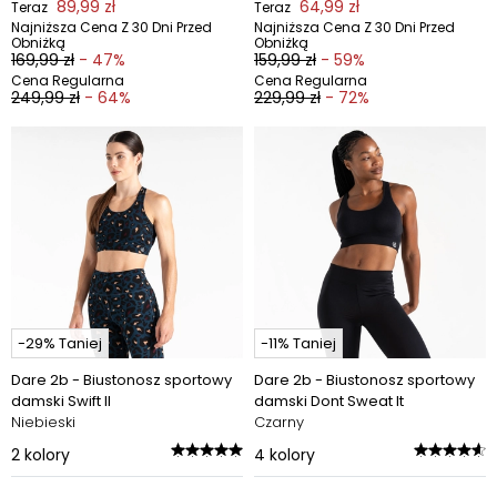
89,99 zł
64,99 zł
Teraz
Teraz
Najniższa Cena Z 30 Dni Przed
Najniższa Cena Z 30 Dni Przed
Obniżką
Obniżką
169,99 zł
- 47%
159,99 zł
- 59%
Cena Regularna
Cena Regularna
249,99 zł
- 64%
229,99 zł
- 72%
-29% Taniej
-11% Taniej
Dare 2b - Biustonosz sportowy
Dare 2b - Biustonosz sportowy
damski Swift II
damski Dont Sweat It
Niebieski
Czarny
2
kolory
4
kolory