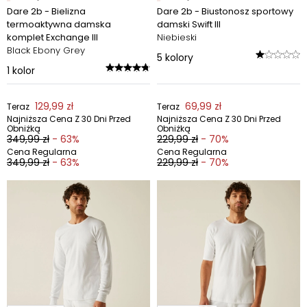
Dare 2b - Bielizna
Dare 2b - Biustonosz sportowy
termoaktywna damska
damski Swift III
komplet Exchange III
Niebieski
Black Ebony Grey
5
kolory
1
kolor
129,99 zł
69,99 zł
Teraz
Teraz
Najniższa Cena Z 30 Dni Przed
Najniższa Cena Z 30 Dni Przed
Obniżką
Obniżką
349,99 zł
- 63%
229,99 zł
- 70%
Cena Regularna
Cena Regularna
349,99 zł
- 63%
229,99 zł
- 70%