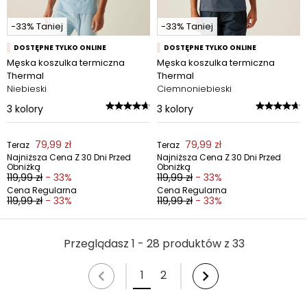
-33% Taniej
-33% Taniej
DOSTĘPNE TYLKO ONLINE
DOSTĘPNE TYLKO ONLINE
Męska koszulka termiczna
Męska koszulka termiczna
Thermal
Thermal
Niebieski
Ciemnoniebieski
3
kolory
3
kolory
79,99 zł
79,99 zł
Teraz
Teraz
Najniższa Cena Z 30 Dni Przed
Najniższa Cena Z 30 Dni Przed
Obniżką
Obniżką
119,99 zł
- 33%
119,99 zł
- 33%
Cena Regularna
Cena Regularna
119,99 zł
- 33%
119,99 zł
- 33%
Przeglądasz 1 - 28 produktów z 33
1
2