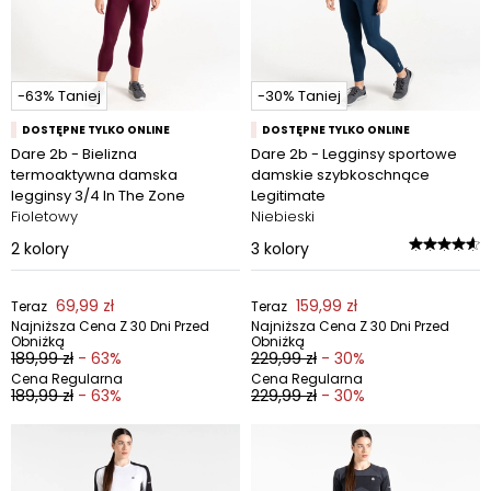
-63% Taniej
-30% Taniej
DOSTĘPNE TYLKO ONLINE
DOSTĘPNE TYLKO ONLINE
Dare 2b - Bielizna
Dare 2b - Legginsy sportowe
termoaktywna damska
damskie szybkoschnące
legginsy 3/4 In The Zone
Legitimate
Fioletowy
Niebieski
2
kolory
3
kolory
69,99 zł
159,99 zł
Teraz
Teraz
Najniższa Cena Z 30 Dni Przed
Najniższa Cena Z 30 Dni Przed
Obniżką
Obniżką
189,99 zł
- 63%
229,99 zł
- 30%
Cena Regularna
Cena Regularna
189,99 zł
- 63%
229,99 zł
- 30%