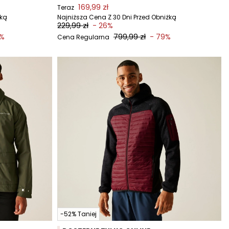
169,99 zł
Teraz
żką
Najniższa Cena Z 30 Dni Przed Obniżką
229,99 zł
- 26%
799,99 zł
4%
- 79%
Cena Regularna
-52% Taniej