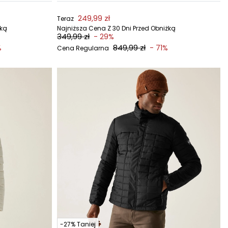
249,99 zł
Teraz
żką
Najniższa Cena Z 30 Dni Przed Obniżką
349,99 zł
- 29%
849,99 zł
%
- 71%
Cena Regularna
-27% Taniej