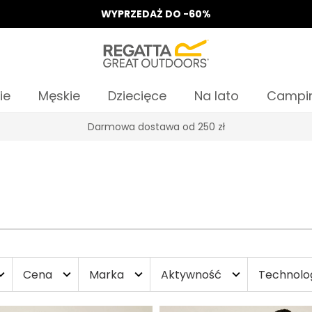
WYPRZEDAŻ DO -60%
ie
Męskie
Dziecięce
Na lato
Campi
Odbierz 15%, za zapis do Newslettera*
Cena
Marka
Aktywność
Technolo
d_more
expand_more
expand_more
expand_more