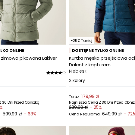
-25% Taniej
LKO ONLINE
DOSTĘPNE TYLKO ONLINE
 zimowa pikowana Lakiver
Kurtka męska przejściowa oc
Dalent z kapturem
Niebieski
2
kolory
179,99 zł
Teraz
 30 Dni Przed Obniżką
Najniższa Cena Z 30 Dni Przed Obni
239,99 zł
7%
- 25%
599,99 zł
649,99 zł
- 68%
- 72
Cena Regularna