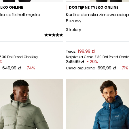
LKO ONLINE
DOSTĘPNE TYLKO ONLINE
tka softshell męska
Kurtka damska zimowa ociep
Beżowy
3
kolory
199,99 zł
Teraz
 30 Dni Przed Obniżką
Najniższa Cena Z 30 Dni Przed Obni
249,99 zł
2%
- 20%
649,99 zł
699,99 zł
- 74%
- 71%
Cena Regularna