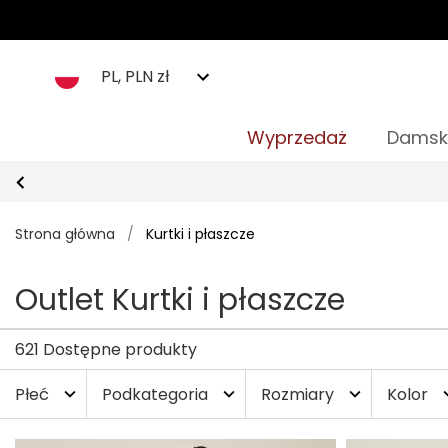
PL, PLN zł
Wyprzedaż
Damsk
Strona główna
/
Kurtki i płaszcze
Outlet Kurtki i płaszcze
621 Dostępne produkty
Płeć
Podkategoria
Rozmiary
Kolor
expand_more
expand_more
expand_more
expan