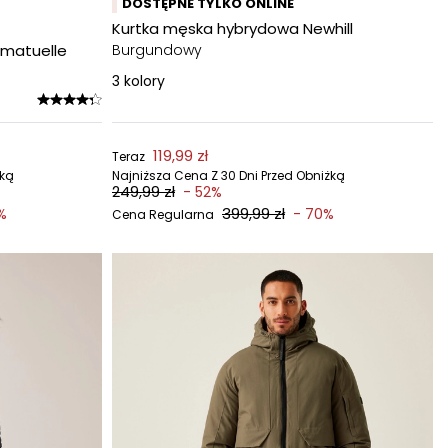
DOSTĘPNE TYLKO ONLINE
Kurtka męska hybrydowa Newhill
matuelle
Burgundowy
3
kolory
119,99 zł
Teraz
żką
Najniższa Cena Z 30 Dni Przed Obniżką
249,99 zł
- 52%
399,99 zł
%
- 70%
Cena Regularna