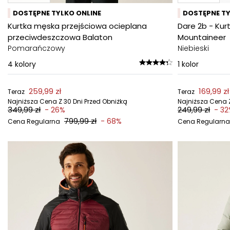
DOSTĘPNE TYLKO ONLINE
DOSTĘPNE TY
Kurtka męska przejściowa ocieplana
Dare 2b - Kur
przeciwdeszczowa Balaton
Mountaineer
Pomarańczowy
Niebieski
4
kolory
1
kolor
259,99 zł
169,99 zł
Teraz
Teraz
Najniższa Cena Z 30 Dni Przed Obniżką
Najniższa Cena Z
349,99 zł
249,99 zł
- 26%
- 3
799,99 zł
- 68%
Cena Regularna
Cena Regularna