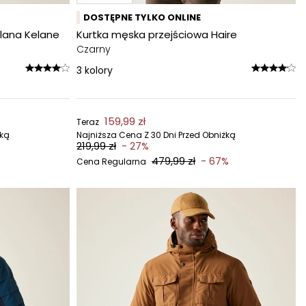
DOSTĘPNE TYLKO ONLINE
lana Kelane
Kurtka męska przejściowa Haire
Czarny
3
kolory
159,99 zł
Teraz
żką
Najniższa Cena Z 30 Dni Przed Obniżką
219,99 zł
- 27%
479,99 zł
- 67%
Cena Regularna