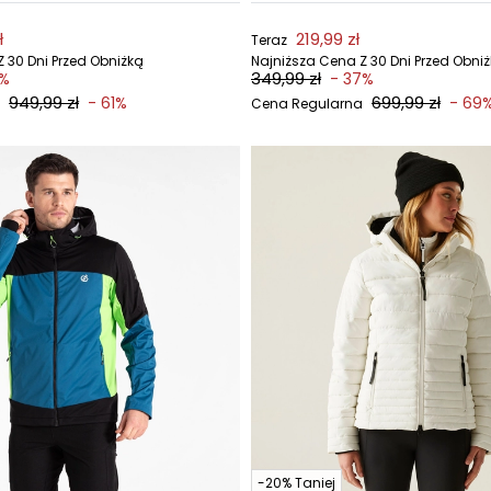
ł
219,99 zł
Teraz
 30 Dni Przed Obniżką
Najniższa Cena Z 30 Dni Przed Obni
349,99 zł
5%
- 37%
949,99 zł
699,99 zł
- 61%
- 69
Cena Regularna
-20% Taniej