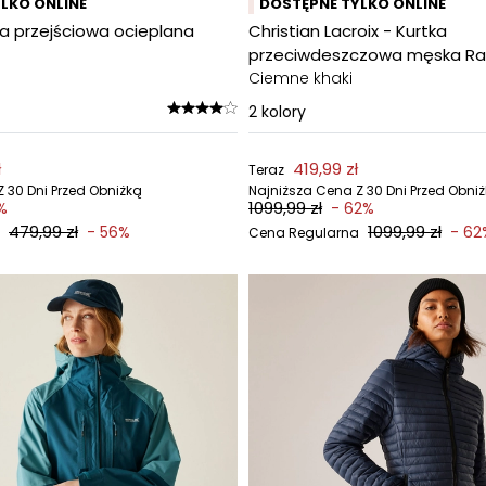
LKO ONLINE
DOSTĘPNE TYLKO ONLINE
a przejściowa ocieplana
Christian Lacroix - Kurtka
przeciwdeszczowa męska Ra
Ciemne khaki
2
kolory
ł
419,99 zł
Teraz
 30 Dni Przed Obniżką
Najniższa Cena Z 30 Dni Przed Obni
1099,99 zł
%
- 62%
479,99 zł
1099,99 zł
- 56%
- 62
Cena Regularna