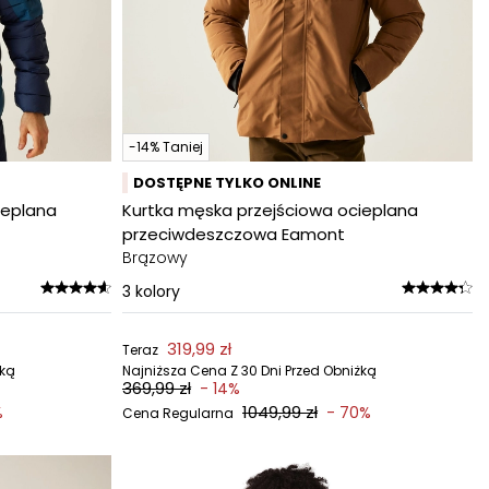
-14% Taniej
DOSTĘPNE TYLKO ONLINE
ieplana
Kurtka męska przejściowa ocieplana
przeciwdeszczowa Eamont
Brązowy
3
kolory
319,99 zł
Teraz
żką
Najniższa Cena Z 30 Dni Przed Obniżką
369,99 zł
- 14%
1049,99 zł
%
- 70%
Cena Regularna