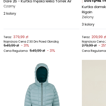
Dare 2b - Kurtka męska lekka Torrek Air
DOSTĘPNE TY
Czarny
Kurtka damsk
Rigain
2
kolory
Zielony
3
kolory
379,99 zł
209,99 z
Teraz
Teraz
Najniższa Cena Z 30 Dni Przed Obniżką
Najniższa Cena Z
549,99 zł
279,99 zł
- 31%
- 25
549,99 zł
- 31%
Cena Regularna
Cena Regularna