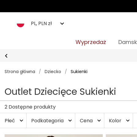
PL, PLN zł
Wyprzedaż
Damsk
Strona główna
/
Dziecko
/
Sukienki
Outlet Dziecięce Sukienki
2 Dostępne produkty
Płeć
Podkategoria
Cena
Kolor
expand_more
expand_more
expand_more
expand_more