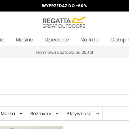
WYPRZEDAŻ DO -60%
ie
Męskie
Dziecięce
Na lato
Campi
Darmowa dostawa od 250 zł
Marka
Rozmiary
Aktywność
expand_more
expand_more
expand_more