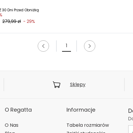
 30 Dni Przed Obniżką
%
279,99 zł
- 29%
1
Sklepy
O Regatta
Informacje
D
Do
O Nas
Tabela rozmiarów