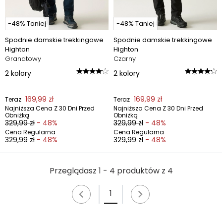
-48% Taniej
-48% Taniej
Spodnie damskie trekkingowe
Spodnie damskie trekkingowe
Highton
Highton
Granatowy
Czarny
2
kolory
2
kolory
169,99 zł
169,99 zł
Teraz
Teraz
Najniższa Cena Z 30 Dni Przed
Najniższa Cena Z 30 Dni Przed
Obniżką
Obniżką
329,99 zł
- 48%
329,99 zł
- 48%
Cena Regularna
Cena Regularna
329,99 zł
- 48%
329,99 zł
- 48%
Przeglądasz 1 - 4 produktów z 4
1