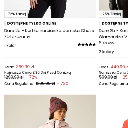
-72% Taniej
-25% Taniej
DOSTĘPNE TYLKO ONLINE
DOSTĘPNE TY
Dare 2b - Kurtka narciarska damska Chute
Dare 2b - Kur
Żółto-czarny
Glamourize V
Beżowy
1
kolor
2
kolory
369,99 zł
449,99 z
Teraz
Teraz
Najniższa Cena Z 30 Dni Przed Obniżką
Najniższa Cena Z
1299,99 zł
599,99 zł
- 72%
- 2
1299,99 zł
- 72%
Cena Regularna
Cena Regularna