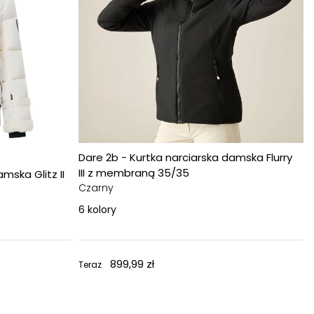
Dare 2b - Kurtka narciarska damska Flurry
III z membraną 35/35
mska Glitz II
Czarny
6
kolory
899,99 zł
Teraz