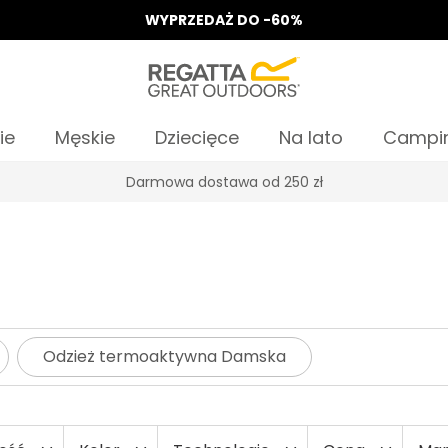
WYPRZEDAŻ DO -60%
ie
Męskie
Dziecięce
Na lato
Campi
Odbierz 15%, za zapis do Newslettera*
Odzież termoaktywna Damska