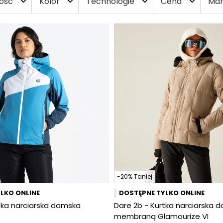
ość
Kolor
Technologie
Cena
Mar
expand_more
expand_more
expand_more
expand_more
-20% Taniej
LKO ONLINE
DOSTĘPNE TYLKO ONLINE
tka narciarska damska
Dare 2b - Kurtka narciarska 
membraną Glamourize VI