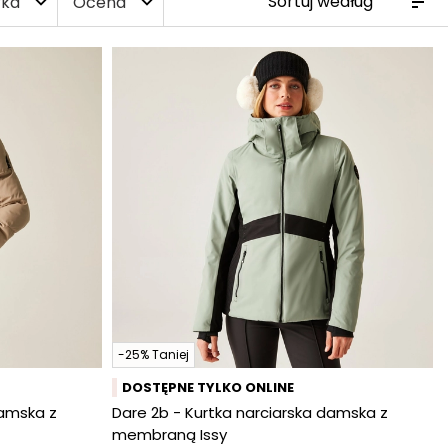
ka
Ocena
expand_more
expand_more
-25% Taniej
DOSTĘPNE TYLKO ONLINE
damska z
Dare 2b - Kurtka narciarska damska z
membraną Issy