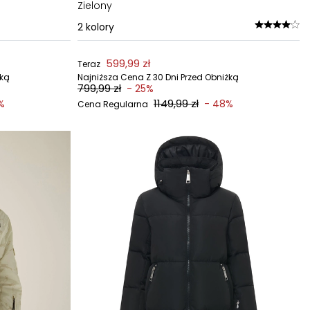
Zielony
2
kolory
599,99 zł
Teraz
żką
Najniższa Cena Z 30 Dni Przed Obniżką
799,99 zł
- 25%
1149,99 zł
%
- 48%
Cena Regularna