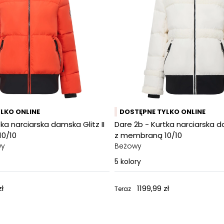
LKO ONLINE
DOSTĘPNE TYLKO ONLINE
ka narciarska damska Glitz II
Dare 2b - Kurtka narciarska da
0/10
z membraną 10/10
wy
Beżowy
5
kolory
zł
1199,99 zł
Teraz