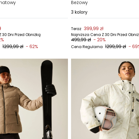
anatowy
Beżowy
3
kolory
ł
399,99 zł
Teraz
 30 Dni Przed Obniżką
Najniższa Cena Z 30 Dni Przed Obni
499,99 zł
2%
- 20%
1299,99 zł
1299,99 zł
- 62%
- 69
Cena Regularna