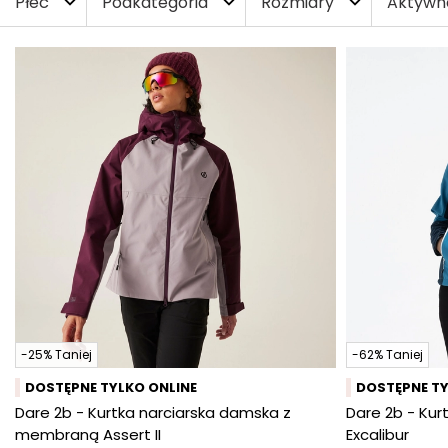
Płeć
Podkategoria
Rozmiary
Aktywn
expand_more
expand_more
expand_more
-25% Taniej
-62% Taniej
DOSTĘPNE TYLKO ONLINE
DOSTĘPNE TY
Dare 2b - Kurtka narciarska damska z
Dare 2b - Kur
membraną Assert II
Excalibur